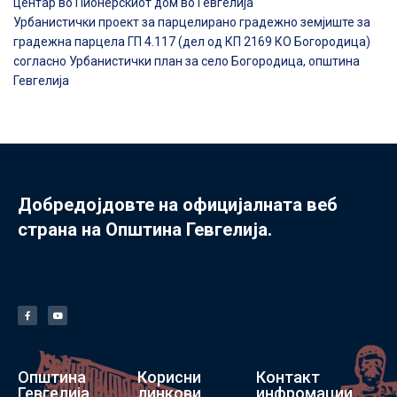
центар во Пионерскиот дом во Гевгелија
Урбанистички проект за парцелирано градежно земјиште за
градежна парцела ГП 4.117 (дел од КП 2169 КО Богородица)
согласно Урбанистички план за село Богородица, општина
Гевгелија
Добредојдовте на официјалната веб
страна на Општина Гевгелија.
Општина
Корисни
Контакт
Гевгелија
линкови
инфромации