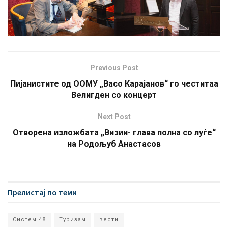
Previous Post
Пијанистите од ООМУ „Васо Карајанов“ го честитаа
Велигден со концерт
Next Post
Отворена изложбата „Визии- глава полна со луѓе“
на Родољуб Анастасов
Прелистај по теми
Систем 48
Туризам
вести