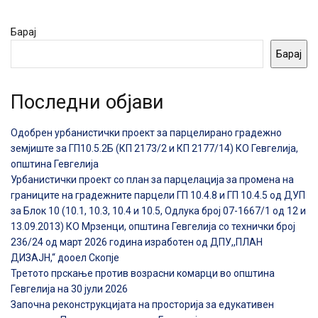
Барај
Барај
Последни објави
Одобрен урбанистички проект за парцелирано градежно
земјиште за ГП10.5.2Б (КП 2173/2 и КП 2177/14) КО Гевгелија,
општина Гевгелија
Урбанистички проект со план за парцелација за промена на
границите на градежните парцели ГП 10.4.8 и ГП 10.4.5 од ДУП
за Блок 10 (10.1, 10.3, 10.4 и 10.5, Одлука број 07-1667/1 од 12 и
13.09.2013) КО Мрзенци, општина Гевгелија со технички број
236/24 од март 2026 година изработен од ДПУ,,ПЛАН
ДИЗАЈН,“ дооел Скопје
Третото прскање против возрасни комарци во општина
Гевгелија на 30 јули 2026
Започна реконструкцијата на просторија за едукативен