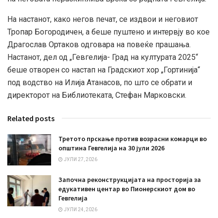
На настанот, како негов печат, се издвои и неговиот
Тропар Богородичен, а беше пуштено и интервју во кое
Драгослав Ортаков одговара на повеќе прашања.
Настанот, дел од „Гевгелија- Град на културата 2025“
беше отворен со настап на Градскиот хор „Гортинија“
под водство на Илија Атанасов, по што се обрати и
директорот на Библиотеката, Стефан Марковски.
Related posts
Третото прскање против возрасни комарци во
општина Гевгелија на 30 јули 2026
ЈУЛИ 27, 2026
Започна реконструкцијата на просторија за
едукативен центар во Пионерскиот дом во
Гевгелија
ЈУЛИ 24, 2026