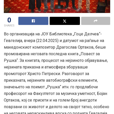
0
SHARES
Во организација на ЈОУ Библиотека „Гоце Делчев“-
Гевгелија, вчера (22.04.2025) и датумот на раѓање на
македонскиот композитор Драгослав Ортаков, беше
промовирана неговата последна книга „Повест за
Рушка“. За книгата, процесот на нејзиното објавување,
нејзината приказна и атмосфера зборуваше
промоторот Христо Петрески. Разговорот за
приказната, нејзините автобиографски елементи,
значењето на поимот „Рушка“ итн. го продлабочи
професорот на Факултетот за музичка уметност, Бојан
Ортаков, кој се присети и на голем број анегдоти
поврзани со животот и делото на својот татко, особено
на неговата нераскинлива врска со родната Гевгелија.