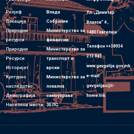
Релјеф
Влада
Ул. „Димитар
Локација
Собрание
Влахов“ 4 ,
Природни
Министерство за
1480 Гевгелијa
ресурси
финансии
Телефон ++38934
Природни
Министерство за
213 843
Ресурси
транспорт и
www.gevgelija.gov.mk
Историјат
врски
e-mail:
Културно
Министерство за
gevgelijao@t-
наследство
локална
Демографија
самоуправа
home.mk
Населени места
ЗЕЛС