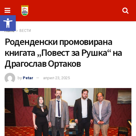
Open toolbar
Home
ВЕСТИ
Роденденски промовирана
книгата „Повест за Рушка“ на
Драгослав Ортаков
by
Petar
април 23, 2025