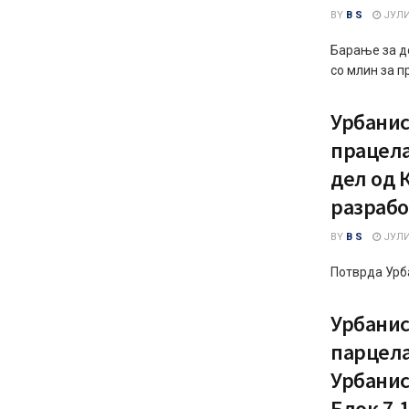
BY
B S
ЈУЛИ 
Барање за д
со млин за п
Урбанис
працела
дел од 
разрабо
BY
B S
ЈУЛИ 
Потврда Урб
Урбанис
парцела
Урбанис
Блок 7,1