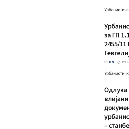
Урбанистичк
Урбанис
за ГП 1.
2455/11
Гевгелиј
BY
B S
ЈУНИ 
Урбанистичк
Одлука 
влијани
докумен
урбанис
– станб