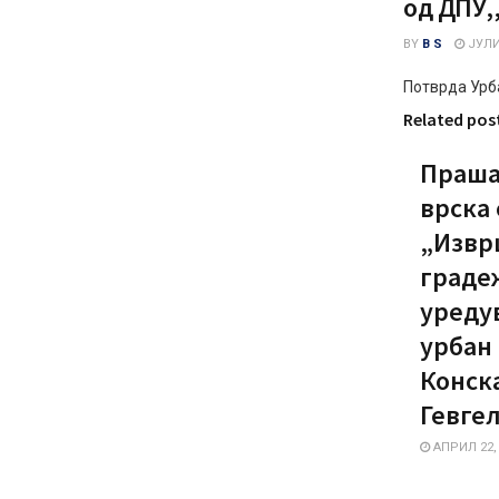
од ДПУ,
BY
B S
ЈУЛИ 
Потврда Урб
Related pos
Праша
врска 
„Извр
граде
уреду
урбан
Конска
Гевгел
АПРИЛ 22,