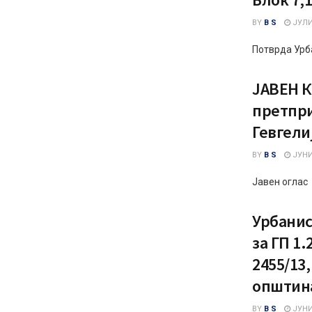
BY
B S
ЈУЛИ 
Потврда Урб
ЈАВЕН К
претпри
Гевгел
BY
B S
ЈУНИ 
Јавен оглас
Урбанис
за ГП 1.
2455/13
општина
BY
B S
ЈУНИ 