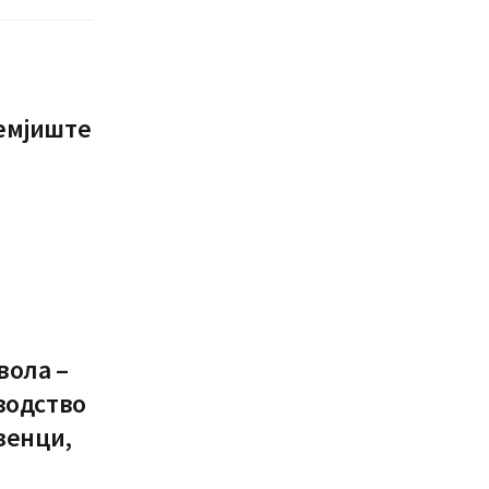
емјиште
вола –
водство
зенци,