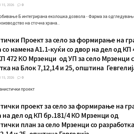
15, 2026
0
обивање Б интегрирана еколошка дозвола - Фарма за одгледувањ
роизводство на сточна храна...
тички Проект за село за формирање на г
 со намена А1.1-куќи со двор на дел од КП 
КП 472 КО Мрзенци од УП за село Мрзенци 
тка на Блок 7,12,14 и 25, општина Гевгелиј
15, 2026
0
анистички проект
тички проект за село за формирање на г
 на дел од КП бр.181/4 КО Мрзенци од
тички план за село Мрзенци со разработка
2,14 и 25, општина Гевгелија