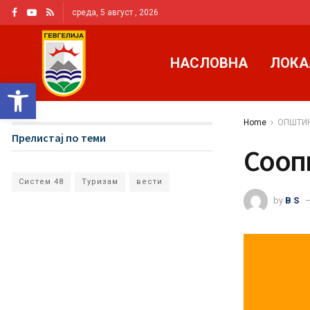
среда, 5 август , 2026
НАСЛОВНА
ЛОКА
Open toolbar
Home
ОПШТИН
Прелистај по теми
Сооп
Систем 48
Туризам
вести
by
B S