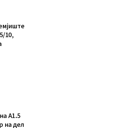
земјиште
5/10,
а
на А1.5
р на дел