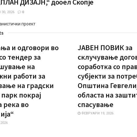
,ПЛАН ДИЗАЈН,“ дооел Скопје
30, 2026
0
анистички проект
ts
ња и одговори во
ЈАВЕН ПОВИК за
со тендер за
склучување дого
шување на
соработка со пра
жни работи за
субјекти за потр
вање на градски
Општина Гевгелиј
 парк покрај
областа на зашти
 река во
спасување
ија“
ФЕВРУАРИ 19, 2026
 2026