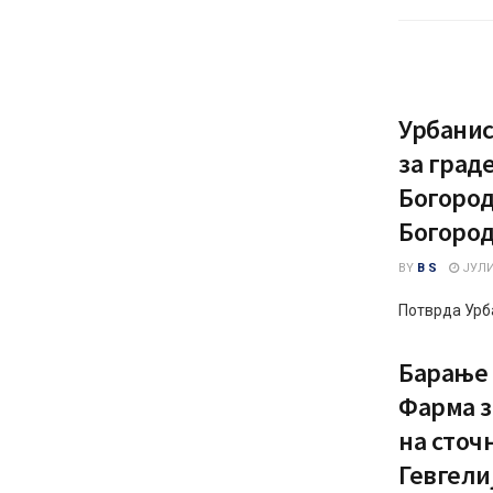
Урбанис
за град
Богород
Богород
BY
B S
ЈУЛИ 
Потврда Урб
Барање 
Фарма з
на сточ
Гевгели