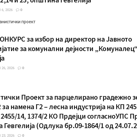
6, 2026
0
анистички проект
ОНКУРС за избор на директор на Јавното
јатие за комунални дејности „Комуналец“
ија
26, 2026
0
тички Проект за парцелирано градежно 
2 за намена Г2 – лесна индустрија на КП 245
, 2455/14, 1374/2 КО Прдејци согласноУПС П
 Гевгелија (Одлука бр.09-1864/1 од 24.07.2
23, 2026
0