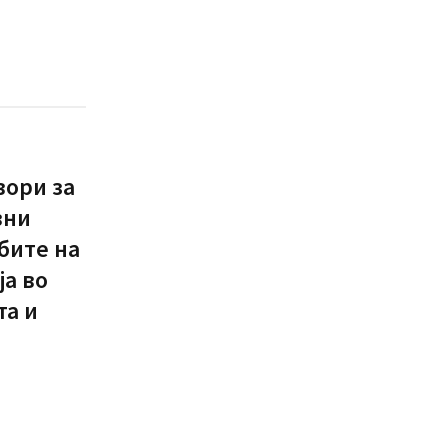
вори за
вни
ебите на
а во
та и