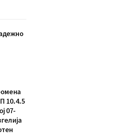
радежно
ромена
П 10.4.5
ој 07-
вгелија
отен