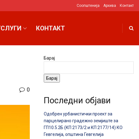
Соопштенија
Архива
Контакт
УСЛУГИ
КОНТАКТ
Барај
Барај
0
Последни објави
Одобрен урбанистички проект за
парцелирано градежно земјиште за
ГП10.5.2Б (КП 2173/2 и КП 2177/14) КО
Гевгелија, општина Гевгелија