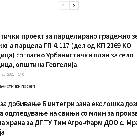
тички проект за парцелирано градежно з
ежна парцела ГП 4.117 (дел од КП 2169 КО
ица) согласно Урбанистички план за село
ица, општина Гевгелија
23, 2026
0
анистички проект
за добивање Б интегрирана еколошка доз
а одгледување на свињи со млин за произ
на храна за ДПТУ Тим Агро-Фарм ДОО с. Мр
ја