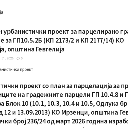
ја
 урбанистички проект за парцелирано г
 за ГП10.5.2Б (КП 2173/2 и КП 2177/14) КО
ја, општина Гевгелија
31, 2026
0
анистички проект
тички проект со план за парцелација за п
иците на градежните парцели ГП 10.4.8 и Г
а Блок 10 (10.1, 10.3, 10.4 и 10.5, Одлука бр
од 12 и 13.09.2013) КО Мрзенци, општина Ге
ички број 236/24 од март 2026 година израб