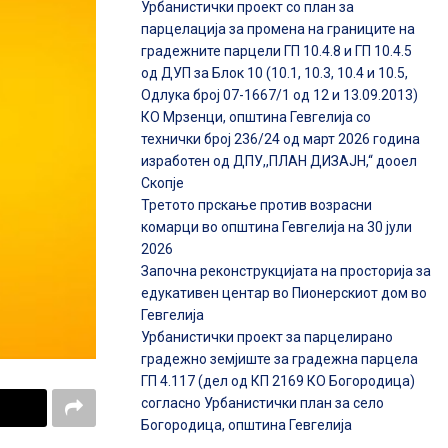
Урбанистички проект со план за
парцелација за промена на границите на
градежните парцели ГП 10.4.8 и ГП 10.4.5
од ДУП за Блок 10 (10.1, 10.3, 10.4 и 10.5,
Одлука број 07-1667/1 од 12 и 13.09.2013)
КО Мрзенци, општина Гевгелија со
технички број 236/24 од март 2026 година
изработен од ДПУ,,ПЛАН ДИЗАЈН,“ дооел
Скопје
Третото прскање против возрасни
комарци во општина Гевгелија на 30 јули
2026
Започна реконструкцијата на просторија за
едукативен центар во Пионерскиот дом во
Гевгелија
Урбанистички проект за парцелирано
градежно земјиште за градежна парцела
ГП 4.117 (дел од КП 2169 КО Богородица)
согласно Урбанистички план за село
Богородица, општина Гевгелија