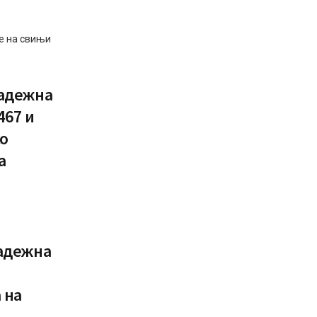
е на свињи
радежна
467 и
со
а
радежна
 на