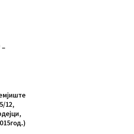
 –
земјиште
5/12,
рдејци,
015год.)