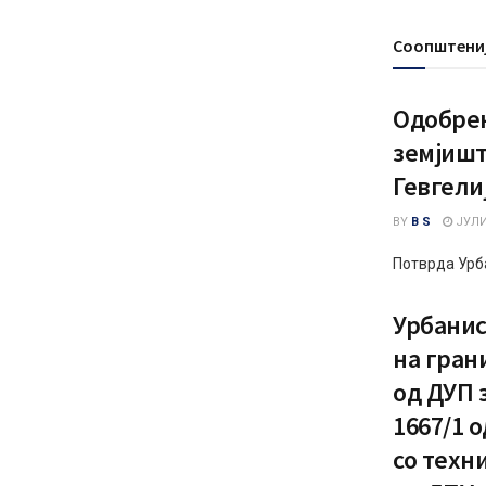
Соопштени
Одобрен
земјиште
Гевгели
BY
B S
ЈУЛИ 
Потврда Урб
Урбанис
на гран
од ДУП з
1667/1 
со техн