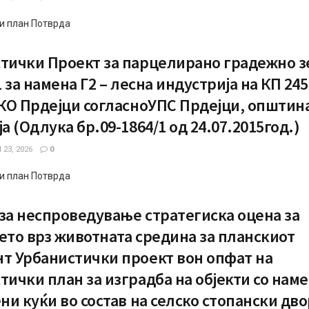
и план Потврда
тички Проект за парцелирано градежно 
1 за намена Г2 – лесна индустрија на КП 245
 КО Прдејци согласноУПС Прдејци, општин
а (Одлука бр.09-1864/1 од 24.07.2015год.)
23, 2026
0
и план Потврда
за неспроведување стратегиска оцена за
ето врз животната средина за планскиот
т Урбанистички проект вон опфат на
тички план за изградба на објекти со наме
ени куќи во состав на селско стопански дво