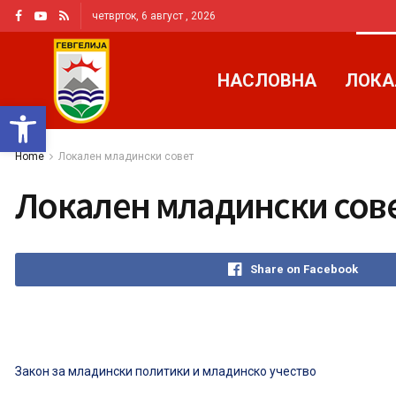
четврток, 6 август , 2026
НАСЛОВНА
ЛОКА
Open toolbar
Home
Локален младински совет
Локален младински сов
Share on Facebook
Закон за младински политики и младинско учество