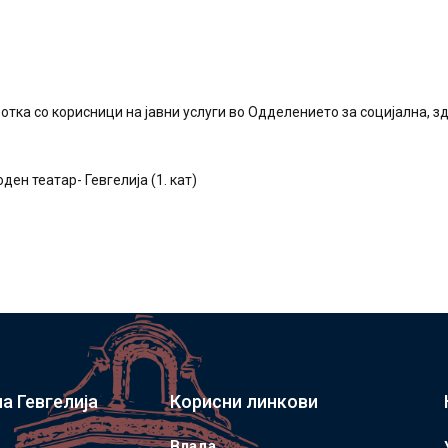
отка со корисници на јавни услуги во Одделението за социјална, здр
ден театар- Гевгелија (1. кат)
а Гевгелија
Корисни линкови
Влада