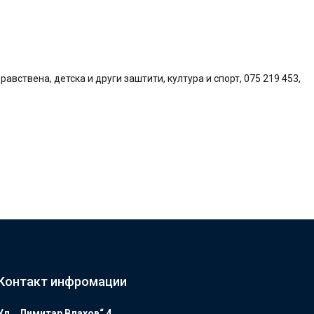
авствена, детска и други заштити, култура и спорт, 075 219 453,
Контакт инфромации
Ул. „Димитар Влахов“ 4 ,