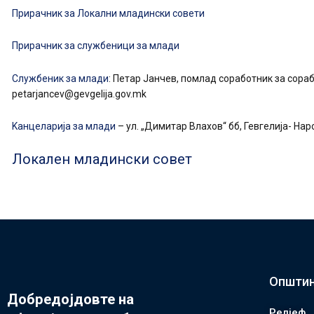
Прирачник за Локални младински совети
Прирачник за службеници за млади
Службеник за млади
: Петар Јанчев, помлад соработник за сораб
petarjancev@gevgelija.gov.mk
Kанцеларија за млади
– ул. „Димитар Влахов“ бб, Гевгелија- Наро
Локален младински совет
Општин
Добредојдовте на
Релјеф