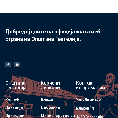
Добредојдовте на официјалната веб
страна на Општина Гевгелија.
Општина
Корисни
Контакт
Гевгелија
линкови
инфромации
Релјеф
Влада
Ул. „Димитар
Локација
Собрание
Влахов“ 4 ,
Природни
Министерство за
1480 Гевгелијa