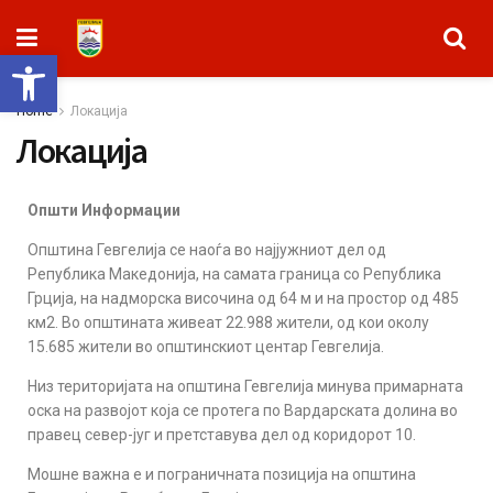
Open toolbar
Home
Локација
Локација
Општи Информации
Општина Гевгелија се наоѓа во најјужниот дел од
Република Македонија, на самата граница со Република
Грција, на надморска височина од 64 м и на простор од 485
км2. Во општината живеат 22.988 жители, од кои околу
15.685 жители во општинскиот центар Гевгелија.
Низ територијата на општина Гевгелија минува примарната
оска на развојот која се протега по Вардарската долина во
правец север-југ и претставува дел од коридорот 10.
Мошне важна е и пограничната позиција на општина