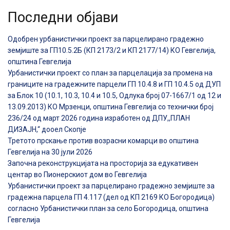
Последни објави
Одобрен урбанистички проект за парцелирано градежно
земјиште за ГП10.5.2Б (КП 2173/2 и КП 2177/14) КО Гевгелија,
општина Гевгелија
Урбанистички проект со план за парцелација за промена на
границите на градежните парцели ГП 10.4.8 и ГП 10.4.5 од ДУП
за Блок 10 (10.1, 10.3, 10.4 и 10.5, Одлука број 07-1667/1 од 12 и
13.09.2013) КО Мрзенци, општина Гевгелија со технички број
236/24 од март 2026 година изработен од ДПУ,,ПЛАН
ДИЗАЈН,“ дооел Скопје
Третото прскање против возрасни комарци во општина
Гевгелија на 30 јули 2026
Започна реконструкцијата на просторија за едукативен
центар во Пионерскиот дом во Гевгелија
Урбанистички проект за парцелирано градежно земјиште за
градежна парцела ГП 4.117 (дел од КП 2169 КО Богородица)
согласно Урбанистички план за село Богородица, општина
Гевгелија