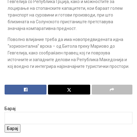
Гевгелија со Република Грција, како и можностите за
лоцирање на стопанските капацитети, кои бараат голем
транспорт на суровини и готови производи, при што
близината на Солунското пристаниште претставува
значајна компаративна предност.
Поволно влијание треба да има новопредвидената идна
“хоризонтална” врска – од Битола преку Мариово до
Гевгелија, како сообраќаен правец кој ги поврзува
источните и западните делови на Република Македонија и
кој воедно ги интегрира најзначајните туристички простори.
Барај
Барај