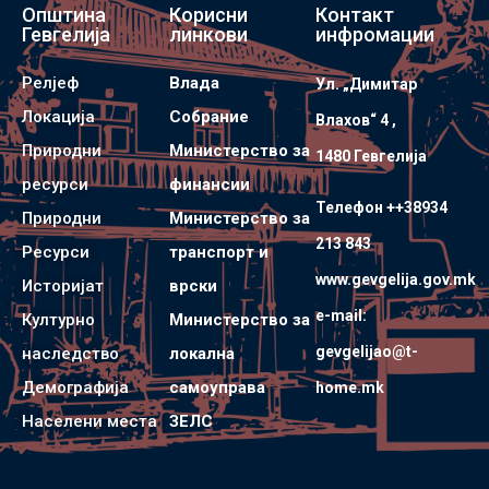
Општина
Корисни
Контакт
Гевгелија
линкови
инфромации
Релјеф
Влада
Ул. „Димитар
Локација
Собрание
Влахов“ 4 ,
Природни
Министерство за
1480 Гевгелијa
ресурси
финансии
Телефон ++38934
Природни
Министерство за
213 843
Ресурси
транспорт и
www.gevgelija.gov.mk
Историјат
врски
e-mail:
Културно
Министерство за
gevgelijao@t-
наследство
локална
Демографија
самоуправа
home.mk
Населени места
ЗЕЛС