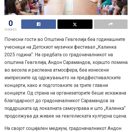
0
SHARES
Почесни гости во Општина Гевгелија беа годинашните
учесници на Детскиот музички фестивал „Калинка
2025 година“. На средбата со градоначалникот на
општина Гевгелија, Андон Сарамандов, којашто помина
во весела и распеана атмосфера, беа изнесени
импресиите од одржувањето на предфестивалските
концерти, како и подготовките за трите главни
концерти. Од страна на организаторите беше искажана
благодарност до градоначалникот Сарамандов за
поддршката од локалната самоуправа и што „Калинка“
продолжува да живее на гевгелиската културна сцена.
На својот социјален медиум, градоначалникот Андон