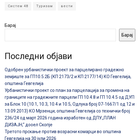
Систем 48
Туризам
вести
Барај
Барај
Последни објави
Одобрен урбанистички проект за парцелирано градежно
земјиште за ГП10.5.2Б (КП 2173/2 и КП 2177/14) КО Гевгелија,
општина Гевгелија
Урбанистички проект со план за парцелација за промена на
границите на градежните парцели ГП 10.4.8 и ГП 10.4.5 од ДУП
за Блок 10 (10.1, 10.3, 10.4 и 10.5, Одлука број 07-1667/1 од 12 и
13.09.2013) КО Мрзенци, општина Гевгелија со технички број
236/24 од март 2026 година изработен од ДПУ,,ПЛАН
ДИЗАЈН,“ дооел Скопје
Третото прскање против возрасни комарци во општина
Гевгелија на 30 јули 2026