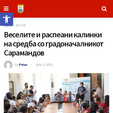
Open toolbar
Home
ВЕСТИ
Веселите и распеани калинки
на средба со градоначалникот
Сарамандов
by
Petar
јуни 5, 2025