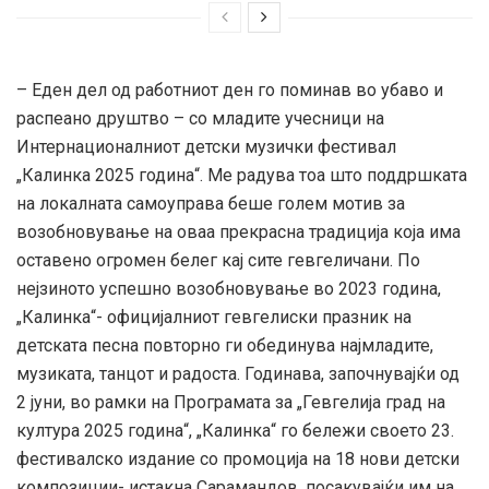
– Еден дел од работниот ден го поминав во убаво и
распеано друштво – со младите учесници на
Интернационалниот детски музички фестивал
„Калинка 2025 година“. Ме радува тоа што поддршката
на локалната самоуправа беше голем мотив за
возобновување на оваа прекрасна традиција која има
оставено огромен белег кај сите гевгеличани. По
нејзиното успешно возобновување во 2023 година,
„Калинка“- официјалниот гевгелиски празник на
детската песна повторно ги обединува најмладите,
музиката, танцот и радоста. Годинава, започнувајќи од
2 јуни, во рамки на Програмата за „Гевгелија град на
култура 2025 година“, „Калинка“ го бележи своето 23.
фестивалско издание со промоција на 18 нови детски
композиции- истакна Сарамандов, посакувајќи им на