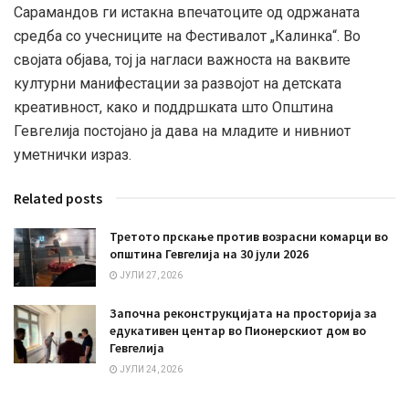
Сарамандов ги истакна впечатоците од одржаната
средба со учесниците на Фестивалот „Калинка“. Во
својата објава, тој ја нагласи важноста на ваквите
културни манифестации за развојот на детската
креативност, како и поддршката што Општина
Гевгелија постојано ја дава на младите и нивниот
уметнички израз.
Related posts
Третото прскање против возрасни комарци во
општина Гевгелија на 30 јули 2026
ЈУЛИ 27, 2026
Започна реконструкцијата на просторија за
едукативен центар во Пионерскиот дом во
Гевгелија
ЈУЛИ 24, 2026