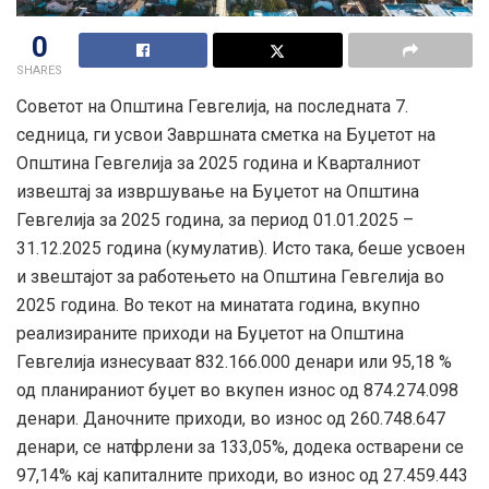
0
SHARES
Советот на Општина Гевгелија, на последната 7.
седница, ги усвои Завршната сметка на Буџетот на
Општина Гевгелија за 2025 година и Кварталниот
извештај за извршување на Буџетот на Општина
Гевгелија за 2025 година, за период 01.01.2025 –
31.12.2025 година (кумулатив). Исто така, беше усвоен
и звештајот за работењето на Општина Гевгелија во
2025 година. Во текот на минатата година, вкупно
реализираните приходи на Буџетот на Општина
Гевгелија изнесуваат 832.166.000 денари или 95,18 %
од планираниот буџет во вкупен износ од 874.274.098
денари. Даночните приходи, во износ од 260.748.647
денари, се натфрлени за 133,05%, додека остварени се
97,14% кај капиталните приходи, во износ од 27.459.443