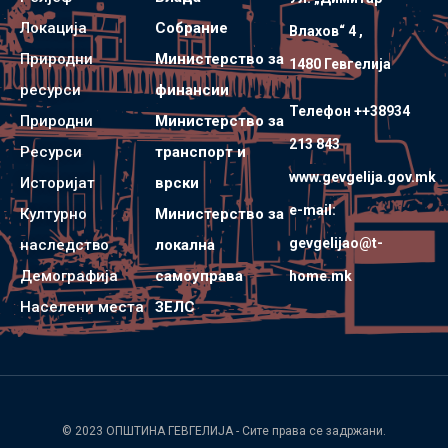
Локација
Собрание
Влахов“ 4 ,
Природни
Министерство за
1480 Гевгелијa
ресурси
финансии
Телефон ++38934
Природни
Министерство за
213 843
Ресурси
транспорт и
www.gevgelija.gov.mk
Историјат
врски
e-mail:
Културно
Министерство за
gevgelijao@t-
наследство
локална
Демографија
самоуправа
home.mk
Населени места
ЗЕЛС
© 2023
ОПШТИНА ГЕВГЕЛИЈА
- Сите права се задржани.