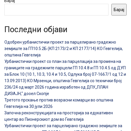
Барај
Барај
Последни објави
Одобрен урбанистички проект за парцелирано градежно
земјиште за ГП10.5.2Б (КП 2173/2 и КП 2177/14) КО Гевгелија,
општина Гевгелија
Урбанистички проект со план за парцелација за промена на
границите на градежните парцели ГП 10.4.8 и ГП 10.4.5 од ДУП
за Блок 10 (10.1, 10.3, 10.4 и 10.5, Одлука број 07-1667/1 од 12 и
13.09.2013) КО Мрзенци, општина Гевгелија со технички број
236/24 од март 2026 година изработен од ДПУ,,ПЛАН
ДИЗАЈН,“ дооел Скопје
Третото прскање против возрасни комарци во општина
Гевгелија на 30 јули 2026
Започна реконструкцијата на просторија за едукативен
центар во Пионерскиот дом во Гевгелија
Урбанистички проект за парцелирано градежно земјиште за