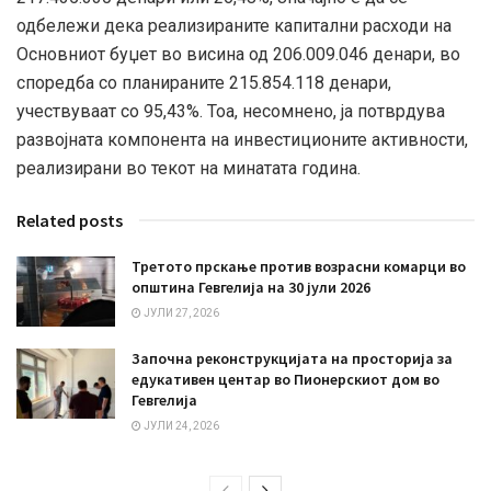
одбележи дека реализираните капитални расходи на
Основниот буџет во висина од 206.009.046 денари, во
споредба со планираните 215.854.118 денари,
учествуваат со 95,43%. Тоа, несомнено, ја потврдува
развојната компонента на инвестиционите активности,
реализирани во текот на минатата година.
Related posts
Третото прскање против возрасни комарци во
општина Гевгелија на 30 јули 2026
ЈУЛИ 27, 2026
Започна реконструкцијата на просторија за
едукативен центар во Пионерскиот дом во
Гевгелија
ЈУЛИ 24, 2026