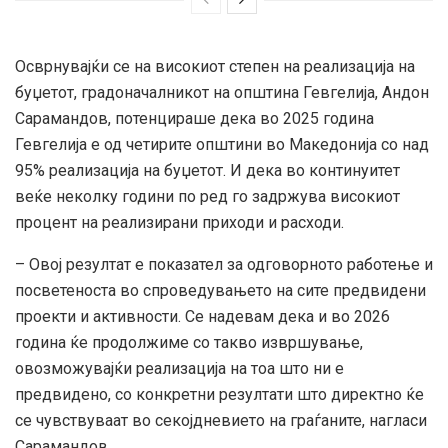
Осврнувајќи се на високиот степен на реализација на
буџетот, градоначалникот на општина Гевгелија, Андон
Сарамандов, потенцираше дека во 2025 година
Гевгелија е од четирите општини во Македонија со над
95% реализација на буџетот. И дека во континуитет
веќе неколку години по ред го задржува високиот
процент на реализирани приходи и расходи.
– Овој резултат е показател за одговорното работење и
посветеноста во спроведувањето на сите предвидени
проекти и активности. Се надевам дека и во 2026
година ќе продолжиме со такво извршување,
овозможувајќи реализација на тоа што ни е
предвидено, со конкретни резултати што директно ќе
се чувствуваат во секојдневието на граѓаните, нагласи
Сарамандов.