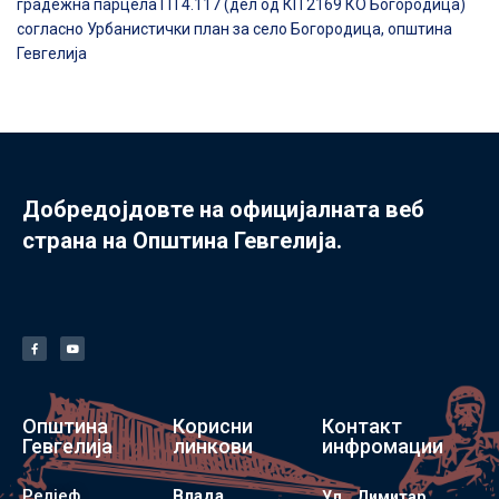
градежна парцела ГП 4.117 (дел од КП 2169 КО Богородица)
согласно Урбанистички план за село Богородица, општина
Гевгелија
Добредојдовте на официјалната веб
страна на Општина Гевгелија.
Општина
Корисни
Контакт
Гевгелија
линкови
инфромации
Релјеф
Влада
Ул. „Димитар