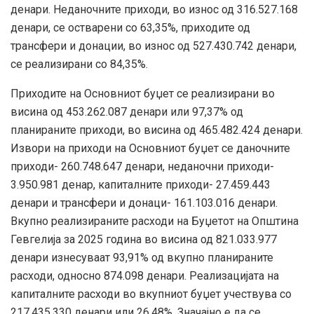
денари. Неданочните приходи, во износ од 316.527.168
денари, се остварени со 63,35%, приходите од
трансфери и донации, во износ од 527.430.742 денари,
се реализирани со 84,35%.
Приходите на Основниот буџет се реализирани во
висина од 453.262.087 денари или 97,37% од
планираните приходи, во висина од 465.482.424 денари.
Извори на приходи на Основниот буџет се даночните
приходи- 260.748.647 денари, неданочни приходи-
3.950.981 денар, капиталните приходи- 27.459.443
денари и трансфери и донаци- 161.103.016 денари.
Вкупно реализираните расходи на Буџетот на Општина
Гевгелија за 2025 година во висина од 821.033.977
денари изнесуваат 93,91% од вкупно планираните
расходи, односно 874.098 денари. Реализацијата на
капиталните расходи во вкупниот буџет учествува со
217.435.330 денари или 26,48%, Значајно е да се