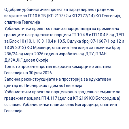
Одобрен урбанистички проект за парцелирано градежно
земјиште за ГП10.5.2Б (КП 2173/2 и КП 2177/14) КО Гевгелија,
општина Гевгелија
Урбанистички проект со план за парцелација за промена на
границите на градежните парцели ГП 10.4.8 и ГП 10.4.5 од ДУП
за Блок 10 (10.1, 10.3, 10.4 и 10.5, Одлука број 07-1667/1 од 12 и
13.09.2013) КО Мрзенци, општина Гевгелија со технички број
236/24 од март 2026 година изработен од ДПУ,,ПЛАН
ДИЗАЈН,“ дооел Скопје
Третото прскање против возрасни комарци во општина
Гевгелија на 30 јули 2026
Започна реконструкцијата на просторија за едукативен
центар во Пионерскиот дом во Гевгелија
Урбанистички проект за парцелирано градежно земјиште за
градежна парцела ГП 4.117 (дел од КП 2169 КО Богородица)
согласно Урбанистички план за село Богородица, општина
Гевгелија