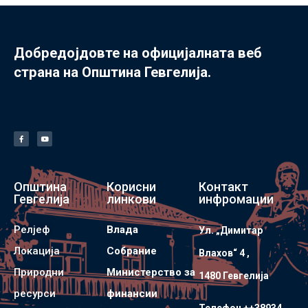
Добредојдовте на официјалната веб
страна на Општина Гевгелија.
Општина
Корисни
Контакт
Гевгелија
линкови
инфромации
Релјеф
Влада
Ул. „Димитар
Локација
Собрание
Влахов“ 4 ,
Природни
Министерство за
1480 Гевгелијa
ресурси
финансии