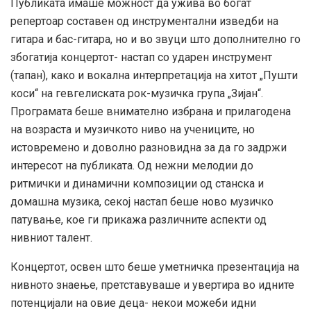
Публиката имаше можност да ужива во богат
репертоар составен од инструментални изведби на
гитара и бас-гитара, но и во звуци што дополнително го
збогатија концертот- настап со ударен инструмент
(тапан), како и вокална интерпретација на хитот „Пушти
коси“ на гевгелиската рок-музичка група „Зијан“.
Програмата беше внимателно избрана и прилагодена
на возраста и музичкото ниво на учениците, но
истовремено и доволно разновидна за да го задржи
интересот на публиката. Од нежни мелодии до
ритмички и динамични композиции од станска и
домашна музика, секој настап беше ново музичко
патување, кое ги прикажа различните аспекти од
нивниот талент.
Концертот, освен што беше уметничка презентација на
нивното знаење, претставуваше и увертира во идните
потенцијали на овие деца- некои можеби идни