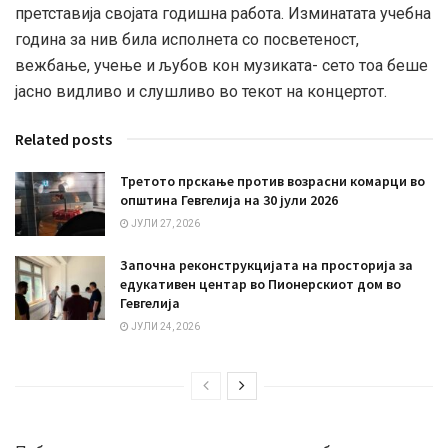
претставија својата годишна работа. Изминатата учебна
година за нив била исполнета со посветеност,
вежбање, учење и љубов кон музиката- сето тоа беше
јасно видливо и слушливо во текот на концертот.
Related posts
Третото прскање против возрасни комарци во
општина Гевгелија на 30 јули 2026
ЈУЛИ 27, 2026
Започна реконструкцијата на просторија за
едукативен центар во Пионерскиот дом во
Гевгелија
ЈУЛИ 24, 2026