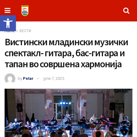
Open toolbar
Home
ВЕСТИ
Вистински младински музички
спектакл- гитара, бас-гитара и
тапан во совршена хармонија
by
Petar
јули 7, 2025