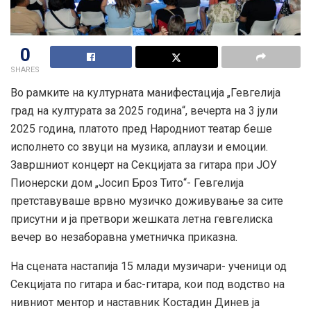
0
SHARES
Во рамките на културната манифестација „Гевгелија
град на културата за 2025 година“, вечерта на 3 јули
2025 година, платото пред Народниот театар беше
исполнето со звуци на музика, аплаузи и емоции.
Завршниот концерт на Секцијата за гитара при ЈОУ
Пионерски дом „Јосип Броз Тито“- Гевгелија
претставуваше врвно музичко доживување за сите
присутни и ја претвори жешката летна гевгелиска
вечер во незаборавна уметничка приказна.
На сцената настапија 15 млади музичари- ученици од
Секцијата по гитара и бас-гитара, кои под водство на
нивниот ментор и наставник Костадин Динев ја