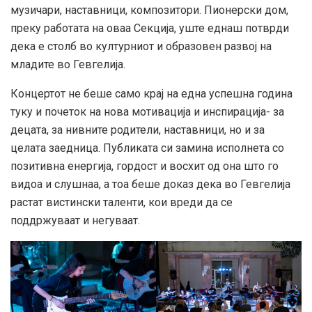
музичари, наставници, композитори. Пионерски дом,
преку работата на оваа Секција, уште еднаш потврди
дека е столб во културниот и образовен развој на
младите во Гевгелија.
Концертот не беше само крај на една успешна година
туку и почеток на нова мотивација и инспирација- за
децата, за нивните родители, наставници, но и за
целата заедница. Публиката си замина исполнета со
позитивна енергија, гордост и восхит од она што го
видоа и слушнаа, а тоа беше доказ дека во Гевгелија
растат вистински таленти, кои вреди да се
поддржуваат и негуваат.