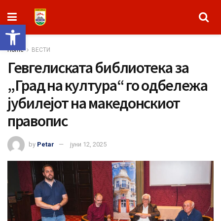
Open toolbar
Home
ВЕСТИ
Гевгелиската библиотека за
„Град на култура“ го одбележа
јубилејот на македонскиот
правопис
by
Petar
јуни 12, 2025