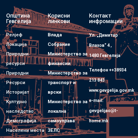
Општина
Корисни
Контакт
Гевгелија
линкови
инфромации
Релјеф
Влада
Ул. „Димитар
Локација
Собрание
Влахов“ 4 ,
Природни
Министерство за
1480 Гевгелијa
ресурси
финансии
Телефон ++38934
Природни
Министерство за
213 843
Ресурси
транспорт и
www.gevgelija.gov.mk
Историјат
врски
e-mail:
Културно
Министерство за
gevgelijao@t-
наследство
локална
Демографија
самоуправа
home.mk
Населени места
ЗЕЛС