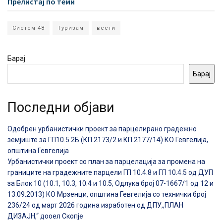
Прелистај по теми
Систем 48
Туризам
вести
Барај
Барај
Последни објави
Одобрен урбанистички проект за парцелирано градежно
земјиште за ГП10.5.2Б (КП 2173/2 и КП 2177/14) КО Гевгелија,
општина Гевгелија
Урбанистички проект со план за парцелација за промена на
границите на градежните парцели ГП 10.4.8 и ГП 10.4.5 од ДУП
за Блок 10 (10.1, 10.3, 10.4 и 10.5, Одлука број 07-1667/1 од 12 и
13.09.2013) КО Мрзенци, општина Гевгелија со технички број
236/24 од март 2026 година изработен од ДПУ,,ПЛАН
ДИЗАЈН,“ дооел Скопје