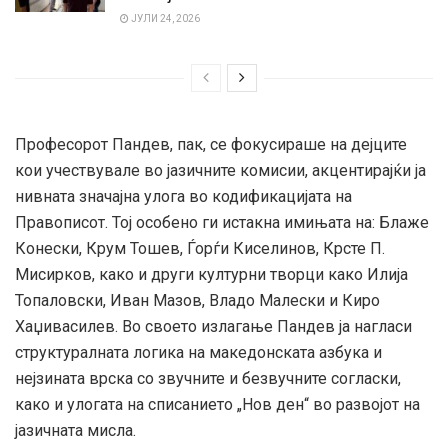
ЈУЛИ 24, 2026
Професорот Пандев, пак, се фокусираше на дејците
кои учествувале во јазичните комисии, акцентирајќи ја
нивната значајна улога во кодификацијата на
Правописот. Тој особено ги истакна имињата на: Блаже
Конески, Крум Тошев, Ѓорѓи Киселинов, Крсте П.
Мисирков, како и други културни творци како Илија
Топаловски, Иван Мазов, Владо Малески и Киро
Хаџивасилев. Во своето излагање Пандев ја нагласи
структуралната логика на македонската азбука и
нејзината врска со звучните и безвучните согласки,
како и улогата на списанието „Нов ден“ во развојот на
јазичната мисла.