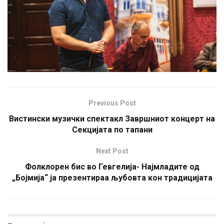
Previous Post
Вистински музички спектакл Завршниот концерт на
Секцијата по тапани
Next Post
Фолклорен бис во Гевгелија- Најмладите од
„Бојмија“ ја презентираа љубовта кон традицијата