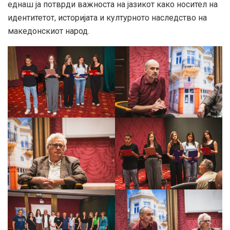
еднаш ја потврди важноста на јазикот како носител на
идентитетот, историјата и културното наследство на
македонскиот народ.