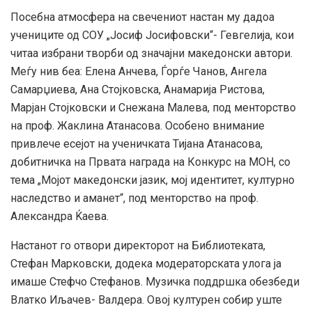
Посебна атмосфера на свечениот настан му дадоа
учениците од СОУ „Јосиф Јосифовски“- Гевгелија, кои
читаа избрани творби од значајни македонски автори.
Меѓу нив беа: Елена Анчева, Ѓорѓе Чанов, Ангела
Самарџиева, Ана Стојковска, Анамарија Ристова,
Марјан Стојковски и Снежана Малева, под менторство
на проф. Жаклина Атанасова. Особено внимание
привлече есејот на ученичката Тијана Атанасова,
добитничка на Првата награда на Конкурс на МОН, со
тема „Мојот македонски јазик, мој идентитет, културно
наследство и аманет“, под менторство на проф.
Александра Ќаева.
Настанот го отвори директорот на Библиотеката,
Стефан Марковски, додека модераторската улога ја
имаше Стефчо Стефанов. Музичка поддршка обезбеди
Влатко Иљачев- Валдера. Овој културен собир уште