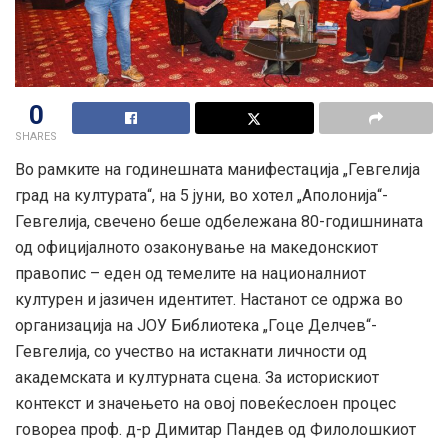
0
SHARES
Во рамките на годинешната манифестација „Гевгелија
град на културата“, на 5 јуни, во хотел „Аполонија“-
Гевгелија, свечено беше одбележана 80-годишнината
од официјалното озаконување на македонскиот
правопис – еден од темелите на националниот
културен и јазичен идентитет. Настанот се одржа во
организација на ЈОУ Библиотека „Гоце Делчев“-
Гевгелија, со учество на истакнати личности од
академската и културната сцена. За историскиот
контекст и значењето на овој повеќеслоен процес
говореа проф. д-р Димитар Пандев од Филолошкиот