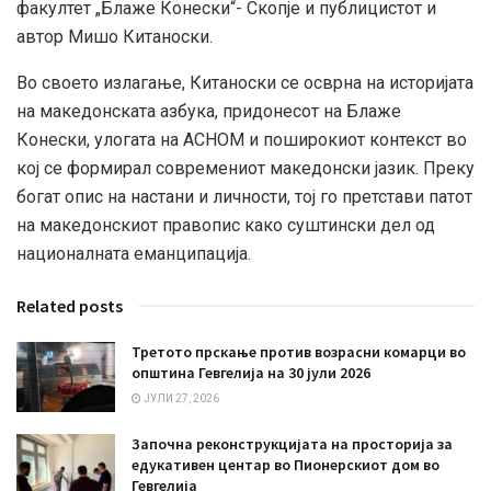
факултет „Блаже Конески“- Скопје и публицистот и
автор Мишо Китаноски.
Во своето излагање, Китаноски се осврна на историјата
на македонската азбука, придонесот на Блаже
Конески, улогата на АСНОМ и поширокиот контекст во
кој се формирал современиот македонски јазик. Преку
богат опис на настани и личности, тој го претстави патот
на македонскиот правопис како суштински дел од
националната еманципација.
Related posts
Третото прскање против возрасни комарци во
општина Гевгелија на 30 јули 2026
ЈУЛИ 27, 2026
Започна реконструкцијата на просторија за
едукативен центар во Пионерскиот дом во
Гевгелија