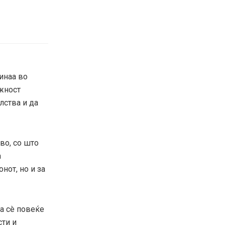
инаа во
ожност
лства и да
во, со што
а
нот, но и за
ја сè повеќе
сти и