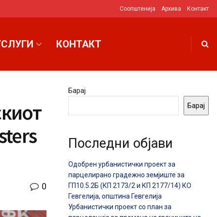
Соопштенија
Архива
Контакт
УСЛУГИ
КОНТАКТ
Барај
скиот
Барај
ters
Последни објави
Одобрен урбанистички проект за
парцелирано градежно земјиште за
0
ГП10.5.2Б (КП 2173/2 и КП 2177/14) КО
Гевгелија, општина Гевгелија
Урбанистички проект со план за