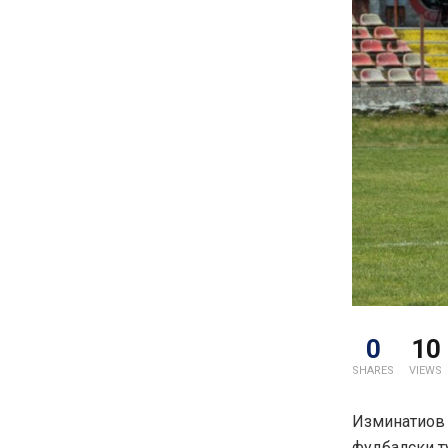
0
10
SHARES
VIEWS
Изминатиов 
фудбалски ту