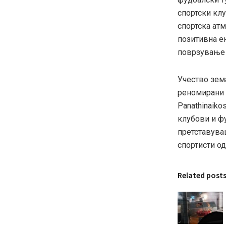
спортски клу
спортска ат
позитивна ен
поврзување 
Учество зем
реномирани е
Panathinaikos
клубови и ф
претставува
спортисти од
Related post