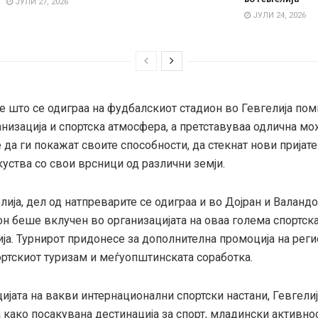
ЈУЛИ 27, 2026
ЈУЛИ 24, 2026
е што се одиграа на фудбалскиот стадион во Гевгелија пом
анизација и спортска атмосфера, a претставуваа одлична м
да ги покажат своите способности, да стекнат нови пријате
уства со свои врсници од различни земји.
лија, дел од натпреварите се одиграа и во Дојран и Валандо
он беше вклучен во организацијата на оваа голема спортск
а. Турнирот придонесе за дополнителна промоција на регио
ортскиот туризам и меѓуопштинската соработка.
ијата на вакви интернационални спортски настани, Гевгели
 како посакувана дестинација за спорт, младински активно