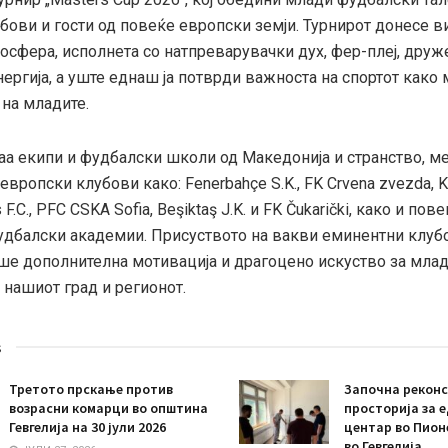
бови и гости од повеќе европски земји. Турнирот донесе в
мосфера, исполнета со натпреварувачки дух, фер-плеј, дру
ергија, а уште еднаш ја потврди важноста на спортот како
на младите.
аа екипи и фудбалски школи од Македонија и странство, ме
вропски клубови како: Fenerbahçe S.K., FK Crvena zvezda, K
 F.C., PFC CSKA Sofia, Beşiktaş J.K. и FK Čukarički, како и п
удбалски академии. Присуството на вакви еминентни клуб
ше дополнителна мотивација и драгоцено искуство за мла
 нашиот град и регионот.
s
Третото прскање против
Започна реконс
возрасни комарци во општина
просторија за 
Гевгелија на 30 јули 2026
центар во Пион
во Гевгелија