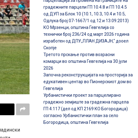
парцелација за промена на границите на
градежните парцели ГП 10.4.8 и ГП 10.4.5
од ДУП за Блок 10 (10.1, 10.3, 10.4 и 10.5,
Одлука број 07-1667/1 од 12 и 13.09.2013)
КО Мрзенци, општина Гевгелија со
технички број 236/24 од март 2026 година
изработен од ДПУ,,ПЛАН ДИЗАЈН,“ дооел
Скопје
Третото прскање против возрасни
комарци во општина Гевгелија на 30 јули
2026
Започна реконструкцијата на просторија за
едукативен центар во Пионерскиот дом во
Гевгелија
Урбанистички проект за парцелирано
градежно земјиште за градежна парцела
ГП 4.117 (дел од КП 2169 КО Богородица)
согласно Урбанистички план за село
Богородица, општина Гевгелија
ладински
енти,