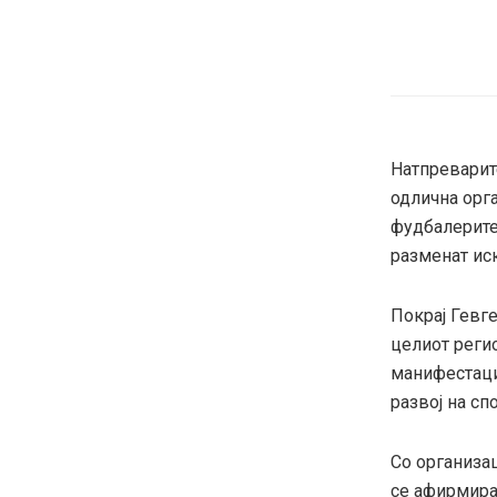
Натпреварит
одлична орг
фудбалерите 
разменат иск
Покрај Гевге
целиот реги
манифестациј
развој на сп
Со организац
се афирмира