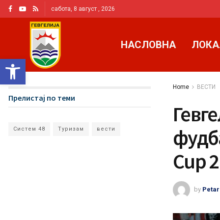
сабота, 8 август , 2026
НАСЛОВНА
ЛОКА
Open toolbar
Home
ВЕСТИ
Прелистај по теми
Гевге
фудб
Систем 48
Туризам
вести
Cup 
by
Petar