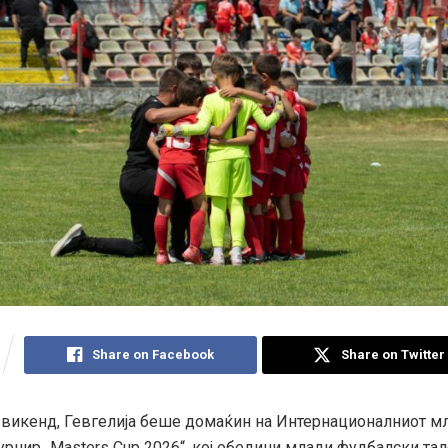
Share on Facebook
Share on Twitter
викенд, Гевгелија беше домаќин на Интернационалниот м
рнир „Masters Cup 2026“, кој обедини млади фудбалски тал