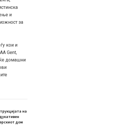
истинска
жење и
 можност за
ѓу кои и
AA Gent,
овеќе домашни
ови
дите
трукцијата на
едукативен
ерскиот дом