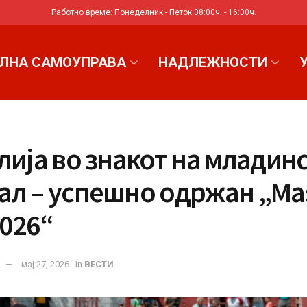
Работно време: Понеделник - Петок 08:00ч. - 16:00ч.
ЛНА САМОУПРАВА
НАДЛЕЖНОСТИ
лија во знакот на младин
ал – успешно одржан „Mas
2026“
мај 27, 2026
in
ВЕСТИ