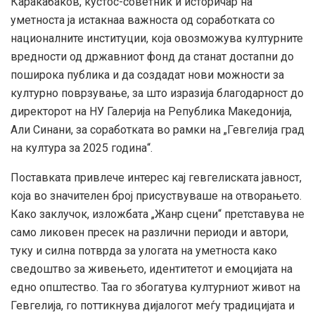
Каракабаков, кустос-советник и историчар на
уметноста ја истакнаа важноста од соработката со
националните институции, која овозможува културните
вредности од државниот фонд да станат достапни до
поширока публика и да создадат нови можности за
културно поврзување, за што изразија благодарност до
директорот на НУ Галерија на Република Македонија,
Али Синани, за соработката во рамки на „Гевгелија град
на култура за 2025 година“.
Поставката привлече интерес кај гевгелиската јавност,
која во значителен број присуствуваше на отворањето.
Како заклучок, изложбата „Жанр сцени“ претставува не
само ликовен пресек на различни периоди и автори,
туку и силна потврда за улогата на уметноста како
сведоштво за живењето, идентитетот и емоцијата на
едно општество. Таа го збогатува културниот живот на
Гевгелија, го поттикнува дијалогот меѓу традицијата и