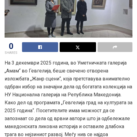
0
SHARES
На 3 декември 2025 година, во Уметничката галерија
„Амам“ во Гевгелија, беше свечено отворена
изложбата „Жанр сцени“, која претставува внимателно
одбран избор на значајни дела од богатата колекција на
НУ Национална галерија на Република Македонија.
Како дел од програмата „Гевгелија град на културата за
2025 година“. Посетителите имаа можност да се
запознаат со дела од врвни автори што ја одбележале
македонската ликовна историја и оставиле длабока
трага во нејзиниот развој. Меѓу нив се најдоа