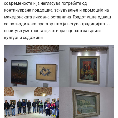
современоста и ја нагласува потребата од
континуирана поддршка, зачувување и промоција на
македонската ликовна оставнина. Градот уште еднаш
се потврди како простор што ја негува традицијата, ја
почитува уметноста и ја отвора сцената за врвни
културни содржини.