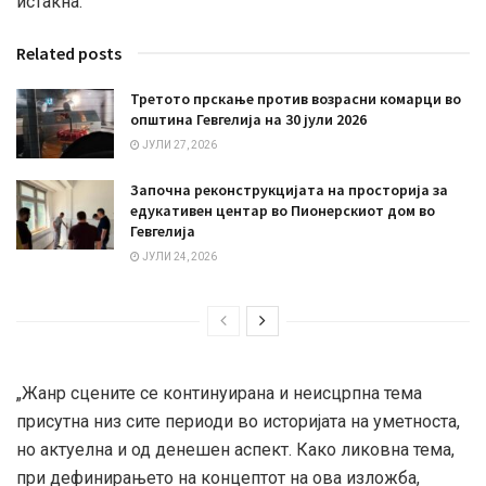
истакна:
Related posts
Третото прскање против возрасни комарци во
општина Гевгелија на 30 јули 2026
ЈУЛИ 27, 2026
Започна реконструкцијата на просторија за
едукативен центар во Пионерскиот дом во
Гевгелија
ЈУЛИ 24, 2026
„Жанр сцените се континуирана и неисцрпна тема
присутна низ сите периоди во историјата на уметноста,
но актуелна и од денешен аспект. Како ликовна тема,
при дефинирањето на концептот на ова изложба,