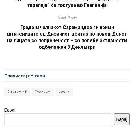
терапија“ ќе гостува во Гевгелија
Next Post
Градоначалникот Сарамандов ги прими
штитениците од Дневниот центар по повод Денот
на лицата со попреченост – со повеќе активности
одбележан 3 Декември
Прелистај по теми
Систем 48
Туризам
вести
Барај
Барај