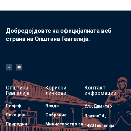
Добредојдовте на официјалната веб
страна на Општина Гевгелија.
Општина
Корисни
Контакт
Гевгелија
линкови
инфромации
Релјеф
Влада
Ул. „Димитар
Локација
Собрание
Влахов“ 4 ,
Природни
Министерство за
1480 Гевгелијa