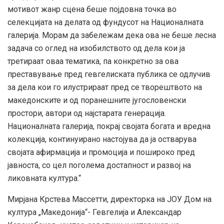
мотивот жанр сцена беше појдовна точка во
селекцијата на делата од фундусот на Националната
галерија. Морам да забележам дека ова не беше лесна
задача со оглед на изобилството од дела кои ја
третираат оваа тематика, па конкретно за ова
преставување пред гевгелиската публика се одлучив
за дела кои го илустрираат пред се творештвото на
македонските и од поранешните југословенски
простори, автори од најстарата генерација.
Националната галерија, покрај својата богата и вредна
колекција, континуирано настојува да ја остварува
својата афирмација и промоција и пошироко пред
јавноста, со цел поголема достапност и развој на
ликовната култура.“
Мирјана Крстева Массетти, директорка на ЈОУ Дом на
култура „Македонија“- Гевгелија и Александар