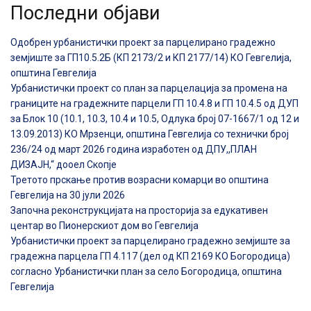
Последни објави
Одобрен урбанистички проект за парцелирано градежно
земјиште за ГП10.5.2Б (КП 2173/2 и КП 2177/14) КО Гевгелија,
општина Гевгелија
Урбанистички проект со план за парцелација за промена на
границите на градежните парцели ГП 10.4.8 и ГП 10.4.5 од ДУП
за Блок 10 (10.1, 10.3, 10.4 и 10.5, Одлука број 07-1667/1 од 12 и
13.09.2013) КО Мрзенци, општина Гевгелија со технички број
236/24 од март 2026 година изработен од ДПУ,,ПЛАН
ДИЗАЈН,“ дооел Скопје
Третото прскање против возрасни комарци во општина
Гевгелија на 30 јули 2026
Започна реконструкцијата на просторија за едукативен
центар во Пионерскиот дом во Гевгелија
Урбанистички проект за парцелирано градежно земјиште за
градежна парцела ГП 4.117 (дел од КП 2169 КО Богородица)
согласно Урбанистички план за село Богородица, општина
Гевгелија