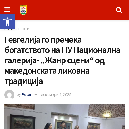
Open toolbar
Home
ВЕСТИ
Гевгелија го пречека
богатството на НУ Национална
галерија- „Жанр сцени“ од
македонската ликовна
традиција
by
Petar
декември 4, 2025