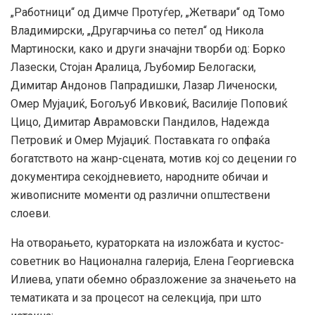
„Работници“ од Димче Протуѓер, „Жетвари“ од Томо
Владимирски, „Другарчиња со петел“ од Никола
Мартиноски, како и други значајни творби од: Борко
Лазески, Стојан Aралица, Љубомир Белогаски,
Димитар Андонов Папрадишки, Лазар Личеноски,
Омер Мујаџиќ, Богољуб Ивковиќ, Василије Поповиќ
Цицо, Димитар Аврамовски Пандилов, Надежда
Петровиќ и Омер Мујаџиќ. Поставката го опфаќа
богатството на жанр-сцената, мотив кој со децении го
документира секојдневието, народните обичаи и
живописните моменти од различни општествени
слоеви.
На отворањето, кураторката на изложбата и кустос-
советник во Национална галерија, Елена Георгиевска
Илиева, упати обемно образложение за значењето на
тематиката и за процесот на селекција, при што