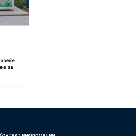
повеќе
ни за
Контакт инфромации