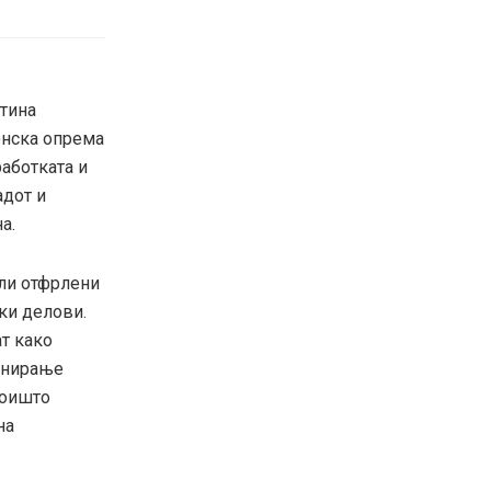
штина
онска опрема
аботката и
адот и
а.
или отфрлени
ки делови.
т како
онирање
коишто
на