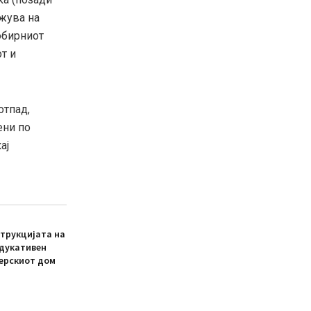
жува на
обирниот
от и
отпад,
ени по
ај
трукцијата на
едукативен
ерскиот дом