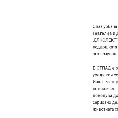
Оваа урбана
Гевгелија и
„ЕЛКОЛЕКТ“ 
поддршката 
зголемување
Е-ОТПАД е о
уреди кои с
Иако, електр
нетоксичен 
доведува до
сериозно дел
животната с