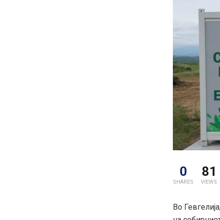
0
81
SHARES
VIEWS
Во Гевгелија
на собирниот