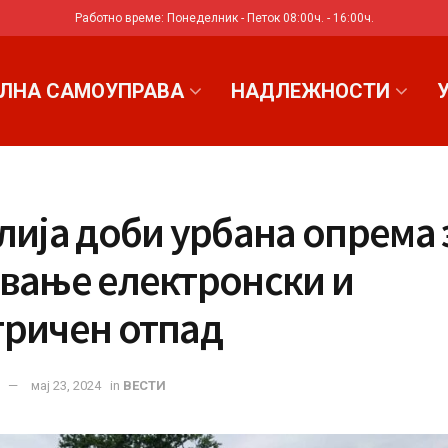
Работно време: Понеделник - Петок 08:00ч. - 16:00ч.
ЛНА САМОУПРАВА
НАДЛЕЖНОСТИ
лија доби урбана опрема 
ување електронски и
тричен отпад
мај 23, 2024
in
ВЕСТИ