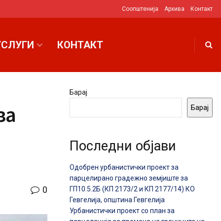
Соопштенија
Архива
Контакт
УСЛУГИ
КОНТАКТ
Барај
за
Барај
Последни објави
Одобрен урбанистички проект за
парцелирано градежно земјиште за
0
ГП10.5.2Б (КП 2173/2 и КП 2177/14) КО
Гевгелија, општина Гевгелија
Урбанистички проект со план за