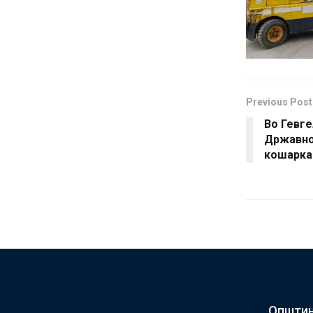
Previous Post
Во Гевге
Државно
кошарка 
Општин