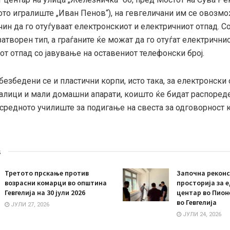
то игралиште „Иван Пенов“), на гевгеличани им се овозмо
ин да го отуѓуваат електронскиот и електричниот отпад. С
затворен тип, а граѓаните ќе можат да го отуѓат електрични
от отпад со јавување на
оставениот телефонски број.
обезбедени се и пластични корпи, исто така, за електронски 
јалици и мали домашни апарати, коишто ќе бидат распоред
средното училиште за подигање на свеста за одговорност к
s
Третото прскање против
Започна реконс
возрасни комарци во општина
просторија за 
Гевгелија на 30 јули 2026
центар во Пион
во Гевгелија
ЈУЛИ 27, 2026
ЈУЛИ 24, 2026