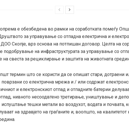
 опрема е обезбедена во рамки на соработката помеѓу Оп
 Друштвото за управување со отпадна електрична и електр
ДОО Скопје, врз основа на потпишан договор. Целта на сор
е подобрување на инфраструктурата за управување со отп
 на свеста за рециклирање и заштита на животната средин
пшт термин што се користи да се опишат стари, дотраени 
е поврзани со електрична мрежа и / или содржат електронс
ичниот и електронскиот отпад и отпадните батерии делуваа
отпад, нивното несоодвтено третирање, уништување и деп
 испуштање тешки метали во воздухот, водата и почвата, 
уваат на здравјето на граѓаните и, воопшто, на квалитетот 
редина.