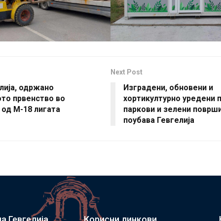
Next Post
лија, одржано
Изградени, обновени и
то првенство во
хортикултурно уредени 
од М-18 лигата
паркови и зелени површи
поубава Гевгелија
а Гевгелија
Корисни линкови