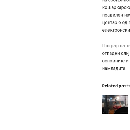
кошаркарско
правилен нач
центар е од 
електронски
Покрај тоа, 
отпадни сли
основните и 
намладите.
Related post