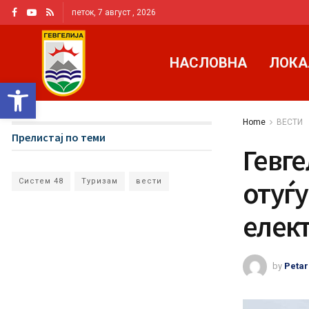
петок, 7 август , 2026
НАСЛОВНА
ЛОКА
Open toolbar
Home
ВЕСТИ
Прелистај по теми
Гевге
отуѓ
Систем 48
Туризам
вести
елек
by
Petar