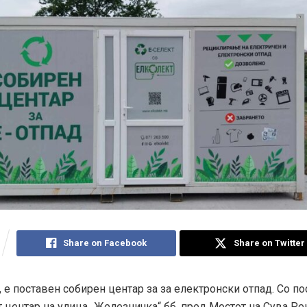
Share on Facebook
Share on Twitter
, е поставен собирен центар за за електронски отпад. Со 
 центар на улица „Железничка“ бб, пред Мостот на Сува Ре