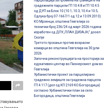
парцелација за промена на границите на
градежните парцели ГП 10.4.8 и ГП 10.4.5
од ДУП за Блок 10 (10.1, 10.3, 10.4 и 10.5,
Одлука број 07-1667/1 од 12 и 13.09.2013)
КО Мрзенци, општина Гевгелија со
технички број 236/24 од март 2026 година
изработен од ДПУ,,ПЛАН ДИЗАЈН,“ дооел
Скопје
Третото прскање против возрасни
комарци во општина Гевгелија на 30 јули
2026
Започна реконструкцијата на просторија за
едукативен центар во Пионерскиот дом во
Гевгелија
Урбанистички проект за парцелирано
градежно земјиште за градежна парцела
ГП 4.117 (дел од КП 2169 КО Богородица)
согласно Урбанистички план за село
Богородица, општина Гевгелија
поставувањето
ка (позади