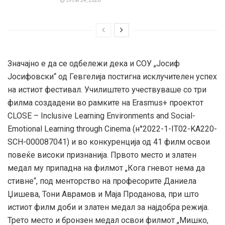
ЈУЛИ 24, 2026
Значајно е да се одбележи дека и СОУ „Јосиф
Јосифовски“ од Гевгелија постигна исклучителен успех
на истиот фестивал. Училиштето учествуваше со три
филма создадени во рамките на Erasmus+ проектот
CLOSE – Inclusive Learning Environments and Social-
Emotional Learning through Cinema (н°2022-1-IT02-KA220-
SCH-000087041) и во конкуренција од 41 филм освои
повеќе високи признанија. Првото место и златен
медал му припадна на филмот „Кога гневот нема да
стивне“, под менторство на професорите Даниела
Џишева, Тони Аврамов и Маја Проданова, при што
истиот филм доби и златен медал за најдобра режија.
Трето место и бронзен медал освои филмот „Мишко,