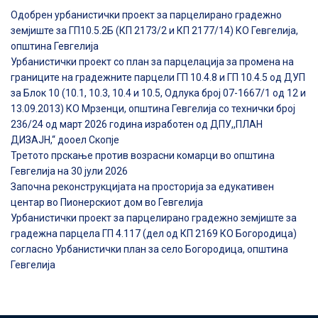
Одобрен урбанистички проект за парцелирано градежно
земјиште за ГП10.5.2Б (КП 2173/2 и КП 2177/14) КО Гевгелија,
општина Гевгелија
Урбанистички проект со план за парцелација за промена на
границите на градежните парцели ГП 10.4.8 и ГП 10.4.5 од ДУП
за Блок 10 (10.1, 10.3, 10.4 и 10.5, Одлука број 07-1667/1 од 12 и
13.09.2013) КО Мрзенци, општина Гевгелија со технички број
236/24 од март 2026 година изработен од ДПУ,,ПЛАН
ДИЗАЈН,“ дооел Скопје
Третото прскање против возрасни комарци во општина
Гевгелија на 30 јули 2026
Започна реконструкцијата на просторија за едукативен
центар во Пионерскиот дом во Гевгелија
Урбанистички проект за парцелирано градежно земјиште за
градежна парцела ГП 4.117 (дел од КП 2169 КО Богородица)
согласно Урбанистички план за село Богородица, општина
Гевгелија