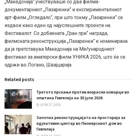
„Македонија“ учествуваше со два филма-
документарниот „Лазаренки“ и експерименталниот
арт-филм „Огледало“, при што токму „Лазаренки“ се
издвои како еден од најуспешните проекти на
Фестивалот. Со добиената „Гран при“ награда,
филмската реконструкција „Лазаренки“ е номинирана
да ја претставува Македонија на Меѓународниот
фестивал за аматерски филм УНИКА 2026, што ќе се
одржи во Логано, Швајцарија.
Related posts
Третото прскање против возрасни комарци во
општина Гевгелија на 30 јули 2026
ЈУЛИ 27, 2026
Започна реконструкцијата на просторија за
едукативен центар во Пионерскиот дом во
Гевгелија