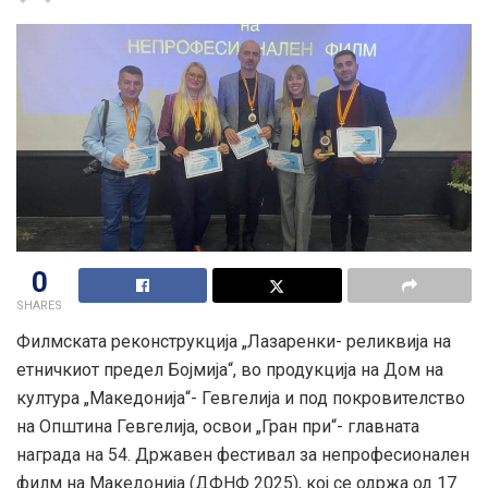
0
SHARES
Филмската реконструкција „Лазаренки- реликвија на
етничкиот предел Бојмија“, во продукција на Дом на
култура „Македонија“- Гевгелија и под покровителство
на Општина Гевгелија, освои „Гран при“- главната
награда на 54. Државен фестивал за непрофесионален
филм на Македонија (ДФНФ 2025), кој се одржа од 17