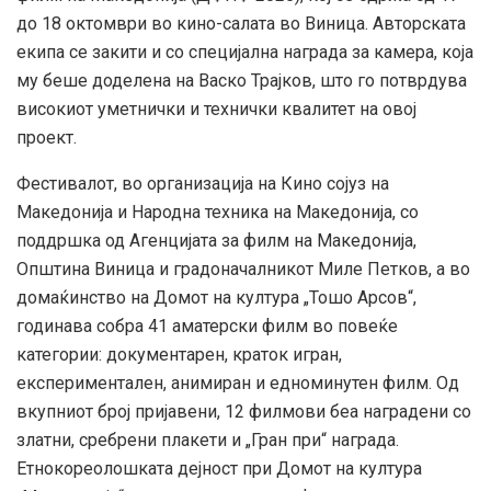
до 18 октомври во кино-салата во Виница. Авторската
екипа се закити и со специјална награда за камера, која
му беше доделена на Васко Трајков, што го потврдува
високиот уметнички и технички квалитет на овој
проект.
Фестивалот, во организација на Кино сојуз на
Македонија и Народна техника на Македонија, со
поддршка од Агенцијата за филм на Македонија,
Општина Виница и градоначалникот Миле Петков, а во
домаќинство на Домот на култура „Тошо Арсов“,
годинава собра 41 аматерски филм во повеќе
категории: документарен, краток игран,
експериментален, анимиран и едноминутен филм. Од
вкупниот број пријавени, 12 филмови беа наградени со
златни, сребрени плакети и „Гран при“ награда.
Етнокореолошката дејност при Домот на култура