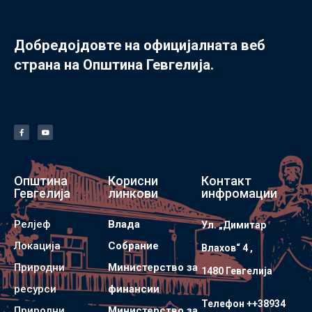
Добредојдовте на официјалната веб
страна на Општина Гевгелија.
Општина
Корисни
Контакт
Гевгелија
линкови
инфромации
Релјеф
Влада
Ул. „Димитар
Локација
Собрание
Влахов“ 4 ,
Природни
Министерство за
1480 Гевгелијa
ресурси
финансии
Телефон ++38934
Природни
Министерство за