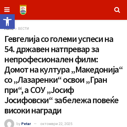
Open toolbar
Home
ВЕСТИ
Гевгелија со големи успеси на
54. државен натпревар за
непрофесионален филм:
Домот на култура „Македонија“
со „Лазаренки“ освои „Гран
при“, а СОУ „Јосиф
Јосифовски“ забележа повеќе
високи награди
by
Petar
октомври 22, 2025