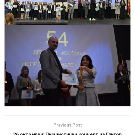
Previous Post
26 октомври: Пијанистички концерт на Глигор