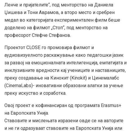
Ленче и пријателите“, под менторство на Даниела
Џишева и Тони Аврамов, а второ место и сребрен
медал во категоријата експериментален филм беше
доделено на филмот „Стоп“, под менторство на
професорот Стефче Стефанов.
Проектот CLOSE го промовира филмот и
аудиовизуелното раскажување како педагошки јазик
за развој на емоционалната интелигенција, емпатијата и
инклузивните вредности кај учениците и наставниците,
преку создавање на Кинокит (Kinokit) и Цинемалабс
(CinemaLabs)- иновативни образовни алатки за учење
преку искуство и соработка.
Овој проект е кофинансиран од програмата Erasmus+
на Европската Унија.
Ставовите и мислењата изразени овде се на авторите
и не ги одразуваат ставовите на Европската Унија или