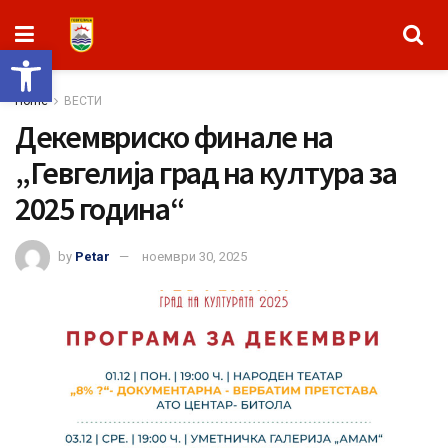
Open toolbar
Home
ВЕСТИ
Декемвриско финале на
„Гевгелија град на култура за
2025 година“
by
Petar
ноември 30, 2025