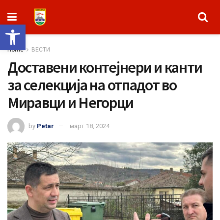
Open toolbar
Home
ВЕСТИ
Доставени контејнери и канти
за селекција на отпадот во
Миравци и Негорци
by
Petar
март 18, 2024