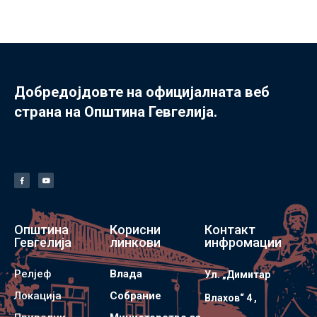
Добредојдовте на официјалната веб
страна на Општина Гевгелија.
Општина
Корисни
Контакт
Гевгелија
линкови
инфромации
Релјеф
Влада
Ул. „Димитар
Локација
Собрание
Влахов“ 4 ,