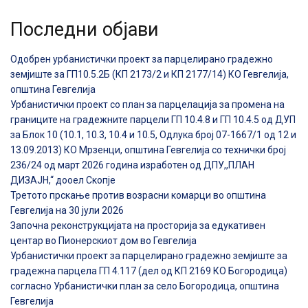
Последни објави
Одобрен урбанистички проект за парцелирано градежно
земјиште за ГП10.5.2Б (КП 2173/2 и КП 2177/14) КО Гевгелија,
општина Гевгелија
Урбанистички проект со план за парцелација за промена на
границите на градежните парцели ГП 10.4.8 и ГП 10.4.5 од ДУП
за Блок 10 (10.1, 10.3, 10.4 и 10.5, Одлука број 07-1667/1 од 12 и
13.09.2013) КО Мрзенци, општина Гевгелија со технички број
236/24 од март 2026 година изработен од ДПУ,,ПЛАН
ДИЗАЈН,“ дооел Скопје
Третото прскање против возрасни комарци во општина
Гевгелија на 30 јули 2026
Започна реконструкцијата на просторија за едукативен
центар во Пионерскиот дом во Гевгелија
Урбанистички проект за парцелирано градежно земјиште за
градежна парцела ГП 4.117 (дел од КП 2169 КО Богородица)
согласно Урбанистички план за село Богородица, општина
Гевгелија