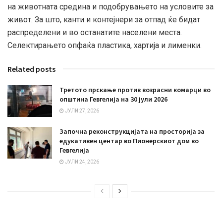
на животната средина и подобрувањето на условите за
живот. За што, канти и контејнери за отпад ќе бидат
распределени и во останатите населени места.
Селектирањето опфаќа пластика, хартија и лименки.
Related posts
Третото прскање против возрасни комарци во
општина Гевгелија на 30 јули 2026
ЈУЛИ 27, 2026
Започна реконструкцијата на просторија за
едукативен центар во Пионерскиот дом во
Гевгелија
ЈУЛИ 24, 2026