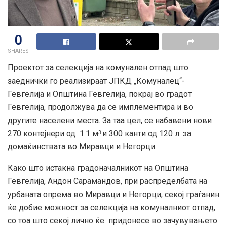
0
SHARES
Проектот за селекција на комунален отпад што
заеднички го реализираат ЈПКД „Комуналец“-
Гевгелија и Општина Гевгелија, покрај во градот
Гевгелија, продолжува да се имплементира и во
другите населени места. За таа цел, се набавени нови
270 контејнери од 1.1 м
и 300 канти од 120 л. за
3
домаќинствата во Миравци и Негорци.
Како што истакна градоначалникот на Општина
Гевгелија, Андон Сарамандов, при распределбата на
урбаната опрема во Миравци и Негорци, секој граѓанин
ќе добие можност за селекција на комуналниот отпад,
со тоа што секој лично ќе придонесе во зачувувањето