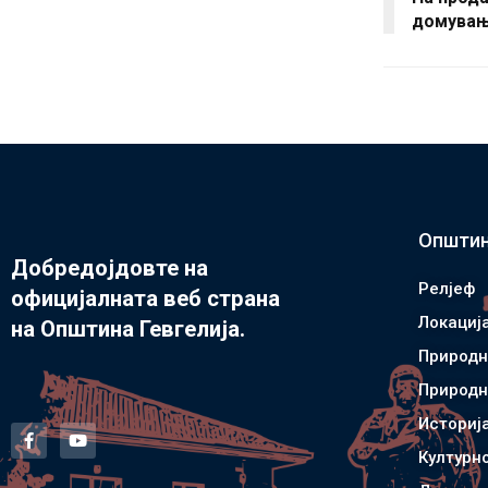
домувањ
Општин
Добредојдовте на
Релјеф
официјалната веб страна
Локациј
на Општина Гевгелија.
Природн
Природн
Историј
Културн