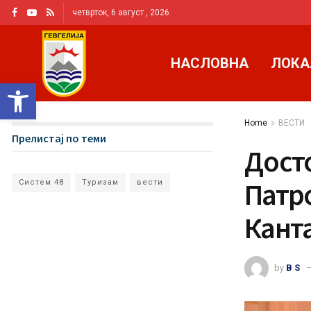
четврток, 6 август , 2026
НАСЛОВНА
ЛОКА
Open toolbar
Home
ВЕСТИ
Прелистај по теми
Дост
Патр
Систем 48
Туризам
вести
Кант
by
B S