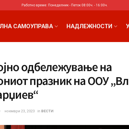
Работно време: Понеделник - Петок 08:00ч. - 16:00ч.
ЛНА САМОУПРАВА
НАДЛЕЖНОСТИ
ојно одбележување на
ониот празник на ООУ „В
арџиев“
ноември 23, 2023
in
ВЕСТИ