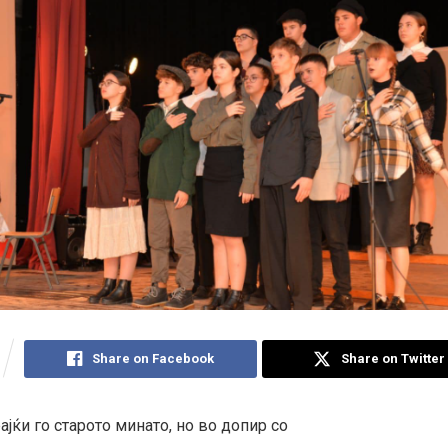
Share on Facebook
Share on Twitter
јќи го старото минато, но во допир со