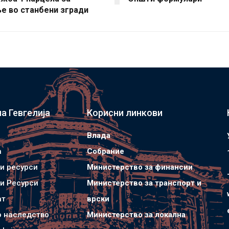
е во станбени згради
а Гевгелија
Корисни линкови
Влада
а
Собрание
и ресурси
Министерство за финансии
и Ресурси
Министерство за транспорт и
ат
врски
о наследство
Министерство за локална