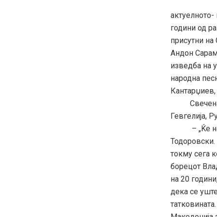
актуелното- 
години од ра
присутни на 
Андон Сарам
изведба на 
народна песн
Кантарџиев, 
Свечената а
Гевгелија, Р
– „Ќе не им
Тодоровски. 
токму сега к
борецот Влад
на 20 години
дека се уште
татковината
Македонија з