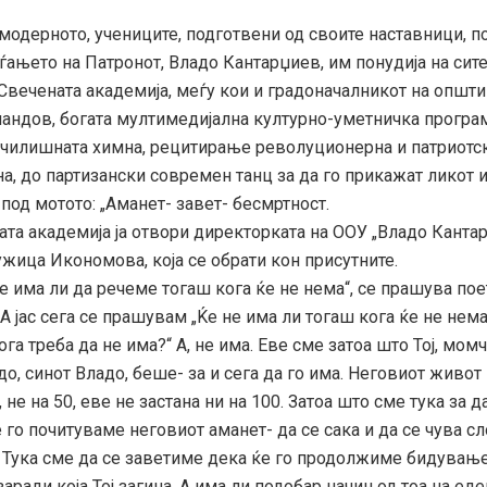
модерното, учениците, подготвени од своите наставници, п
ѓањето на Патронот, Владо Кантарџиев, им понудија на сит
Свечената академија, меѓу кои и градоначалникот на општи
андов, богата мултимедијална културно-уметничка програм
училишната химна, рецитирање револуционерна и патриотск
а, до партизански современ танц за да го прикажат ликот 
под мотото: „Аманет- завет- бесмртност.
кадемија ја отвори директорката на ООУ „Владо Кантар
ужица Икономова, која се обрати кон присутните.
а ли да речеме тогаш кога ќе не нема“, се прашува пое
А јас сега се прашувам „Ќе не има ли тогаш кога ќе не нем
ога треба да не има?“ A, не има. Еве сме затоа што Тој, мом
о, синот Владо, беше- за и сега да го има. Неговиот живот 
, не на 50, еве не застана ни на 100. Затоа што сме тука за
 го почитуваме неговиот аманет- да се сака и да се чува с
. Тука сме да се заветиме дека ќе го продолжиме бидување
аради која Тој загина. А има ли подобар начин од тоа на ед