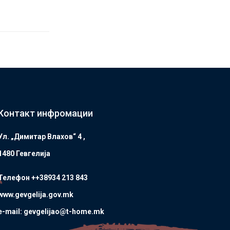
Контакт инфромации
Ул. „Димитар Влахов“ 4 ,
1480 Гевгелијa
Телефон ++38934 213 843
www.gevgelija.gov.mk
e-mail: gevgelijao@t-home.mk