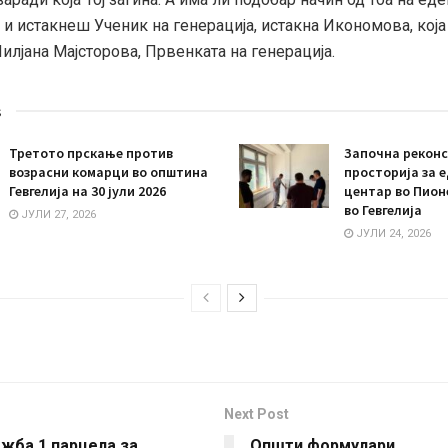
и истакнеш Ученик на генерација, истакна Икономова, која
илјана Мајсторова, Првенката на генерација.
s
Третото прскање против
Започна реконс
возрасни комарци во општина
просторија за 
Гевгелија на 30 јули 2026
центар во Пион
во Гевгелија
ЈУЛИ 27, 2026
ЈУЛИ 24, 2026
Next Post
жба 1 парцела за
Општи формулари