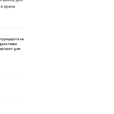
 и врачи
трукцијата на
едукативен
ерскиот дом