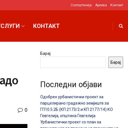
Соопштенија
Архива
Контакт
УСЛУГИ
КОНТАКТ
Барај
Барај
ладо
Последни објави
Одобрен урбанистички проект за
парцелирано градежно земјиште за
0
ГП10.5.2Б (КП 2173/2 и КП 2177/14) КО
Гевгелија, општина Гевгелија
Урбанистички проект со план за