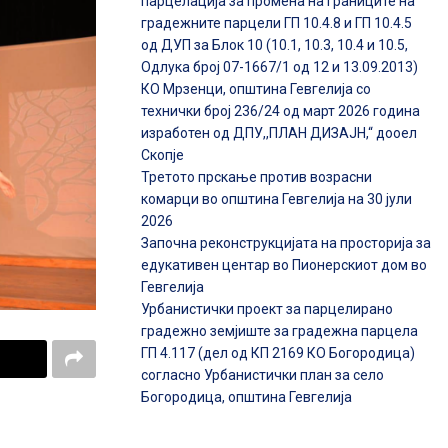
парцелација за промена на границите на
градежните парцели ГП 10.4.8 и ГП 10.4.5
од ДУП за Блок 10 (10.1, 10.3, 10.4 и 10.5,
Одлука број 07-1667/1 од 12 и 13.09.2013)
КО Мрзенци, општина Гевгелија со
технички број 236/24 од март 2026 година
изработен од ДПУ,,ПЛАН ДИЗАЈН,“ дооел
Скопје
Третото прскање против возрасни
комарци во општина Гевгелија на 30 јули
2026
Започна реконструкцијата на просторија за
едукативен центар во Пионерскиот дом во
Гевгелија
Урбанистички проект за парцелирано
градежно земјиште за градежна парцела
ГП 4.117 (дел од КП 2169 КО Богородица)
согласно Урбанистички план за село
Богородица, општина Гевгелија