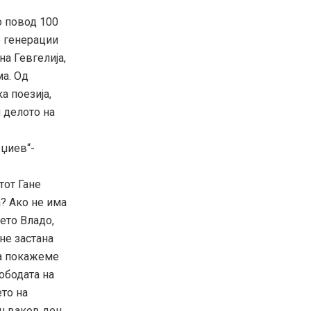
о повод 100
е генерации
на Гевгелија,
а. Од
а поезија,
и делото на
џиев“-
тот Гане
а? Ако не има
чето Владо,
не застана
 да покажеме
лободата на
то на
ен ваков ден