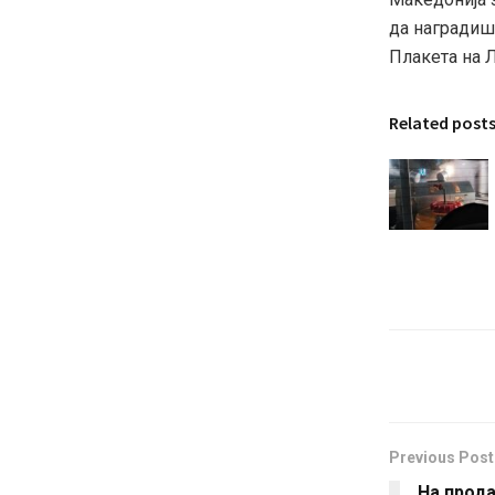
да наградиш 
Плакета на Л
Related post
Previous Post
На прода