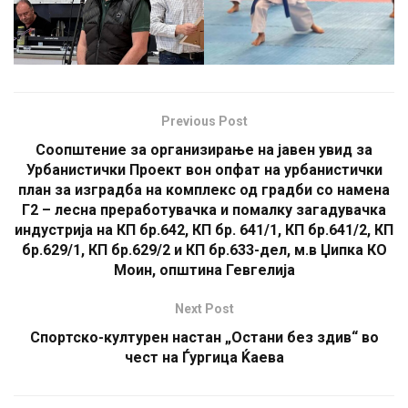
Previous Post
Соопштение за организирање на јавен увид за
Урбанистички Проект вон опфат на урбанистички
план за изградба на комплекс од градби со намена
Г2 – лесна преработувачка и помалку загадувачка
индустрија на КП бр.642, КП бр. 641/1, КП бр.641/2, КП
бр.629/1, КП бр.629/2 и КП бр.633-дел, м.в Џипка КО
Моин, општина Гевгелија
Next Post
Спортско-културен настан „Остани без здив“ во
чест на Ѓургица Ќаева