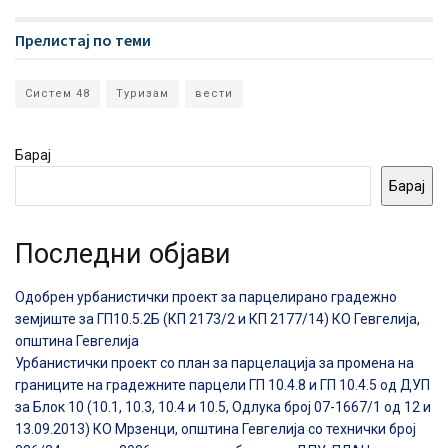
Прелистај по теми
Систем 48
Туризам
вести
Барај
Барај
Последни објави
Одобрен урбанистички проект за парцелирано градежно
земјиште за ГП10.5.2Б (КП 2173/2 и КП 2177/14) КО Гевгелија,
општина Гевгелија
Урбанистички проект со план за парцелација за промена на
границите на градежните парцели ГП 10.4.8 и ГП 10.4.5 од ДУП
за Блок 10 (10.1, 10.3, 10.4 и 10.5, Одлука број 07-1667/1 од 12 и
13.09.2013) КО Мрзенци, општина Гевгелија со технички број