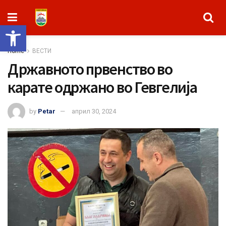
Open toolbar
Home
ВЕСТИ
Државното првенство во
карате одржано во Гевгелија
by
Petar
април 30, 2024