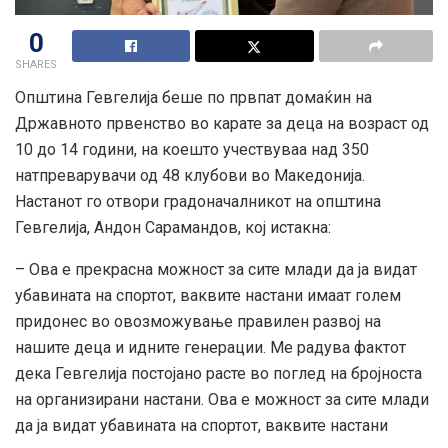
0
SHARES
Општина Гевгелија беше по првпат домаќин на
Државното првенство во карате за деца на возраст од
10 до 14 години, на коешто учествуваа над 350
натпреварувачи од 48 клубови во Македонија.
Настанот го отвори градоначалникот на општина
Гевгелија, Андон Сарамандов, кој истакна:
– Ова е прекрасна можност за сите млади да ја видат
убавината на спортот, ваквите настани имаат голем
придонес во овозможување правилен развој на
нашите деца
и идните генерации. Ме радува фактот
дека Гевгелија постојано расте во поглед на бројноста
на организирани настани. Ова е можност за сите млади
да ја видат убавината на спортот, ваквите настани