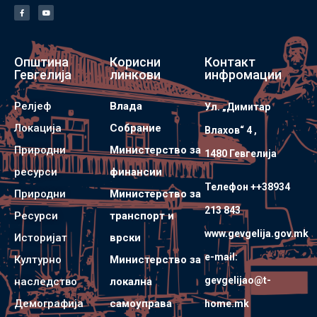
Општина
Корисни
Контакт
Гевгелија
линкови
инфромации
Релјеф
Влада
Ул. „Димитар
Локација
Собрание
Влахов“ 4 ,
Природни
Министерство за
1480 Гевгелијa
ресурси
финансии
Телефон ++38934
Природни
Министерство за
213 843
Ресурси
транспорт и
www.gevgelija.gov.mk
Историјат
врски
e-mail:
Културно
Министерство за
gevgelijao@t-
наследство
локална
Демографија
самоуправа
home.mk