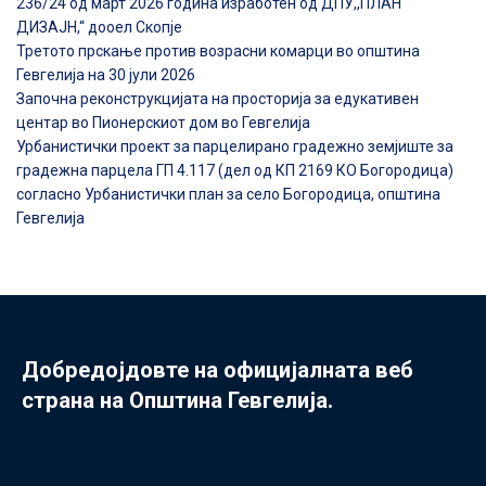
236/24 од март 2026 година изработен од ДПУ,,ПЛАН
ДИЗАЈН,“ дооел Скопје
Третото прскање против возрасни комарци во општина
Гевгелија на 30 јули 2026
Започна реконструкцијата на просторија за едукативен
центар во Пионерскиот дом во Гевгелија
Урбанистички проект за парцелирано градежно земјиште за
градежна парцела ГП 4.117 (дел од КП 2169 КО Богородица)
согласно Урбанистички план за село Богородица, општина
Гевгелија
Добредојдовте на официјалната веб
страна на Општина Гевгелија.