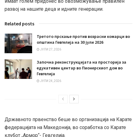
имаат голем придонес во овозможување правилен
развој на нашите деца и идните генерации.
Related posts
Третото прскање против возрасни комарци во
општина Гевгелија на 30 јули 2026
ЈУЛИ 27, 2026
Започна реконструкцијата на просторија за
едукативен центар во Пионерскиот дом во
Гевгелија
ЈУЛИ 24, 2026
Државното првенство беше во организација на Карате
федерацијата на Македонија, во соработка со Карате
клубот „Армор“- Гевгелија.