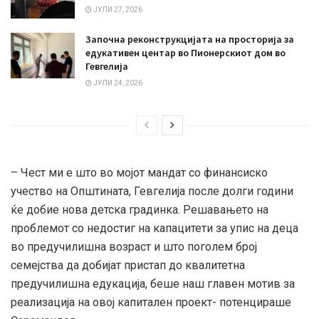
ЈУЛИ 27, 2026
Започна реконструкцијата на просторија за
едукативен центар во Пионерскиот дом во
Гевгелија
ЈУЛИ 24, 2026
– Чест ми е што во мојот мандат со финансиско
учество на Општината, Гевгелија после долги години
ќе добие нова детска градинка. Решавањето на
проблемот со недостиг на капацитети за упис на деца
во предучилишна возраст и што поголем број
семејства да добијат пристап до квалитетна
предучилишна едукација, беше наш главен мотив за
реализација на овој капитален проект- потенцираше