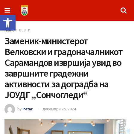
Open toolbar
Home
ВЕСТИ
Заменик-министерот
Велковски и градоначалникот
Сарамандов извршија увид во
завршните градежни
активности за доградба на
ЈОУДГ „Сончогледи“
by
Petar
декември 25, 2024