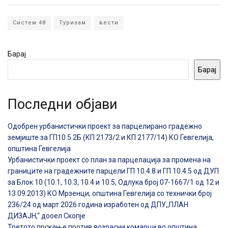
Систем 48
Туризам
вести
Барај
Барај
Последни објави
Одобрен урбанистички проект за парцелирано градежно
земјиште за ГП10.5.2Б (КП 2173/2 и КП 2177/14) КО Гевгелија,
општина Гевгелија
Урбанистички проект со план за парцелација за промена на
границите на градежните парцели ГП 10.4.8 и ГП 10.4.5 од ДУП
за Блок 10 (10.1, 10.3, 10.4 и 10.5, Одлука број 07-1667/1 од 12 и
13.09.2013) КО Мрзенци, општина Гевгелија со технички број
236/24 од март 2026 година изработен од ДПУ,,ПЛАН
ДИЗАЈН,“ дооел Скопје
Третото прскање против возрасни комарци во општина