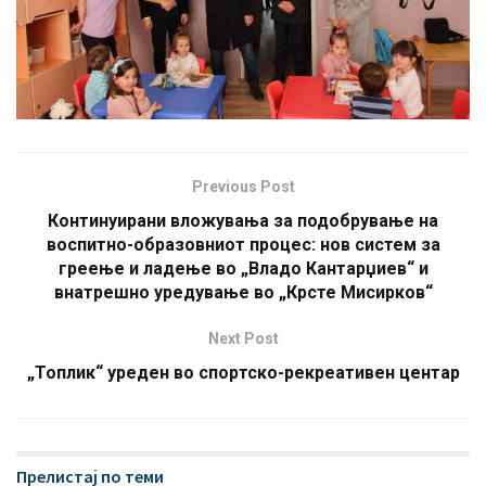
Previous Post
Континуирани вложувања за подобрување на
воспитно-образовниот процес: нов систем за
греење и ладење во „Владо Кантарџиев“ и
внатрешно уредување во „Крсте Мисирков“
Next Post
„Топлик“ уреден во спортско-рекреативен центар
Прелистај по теми