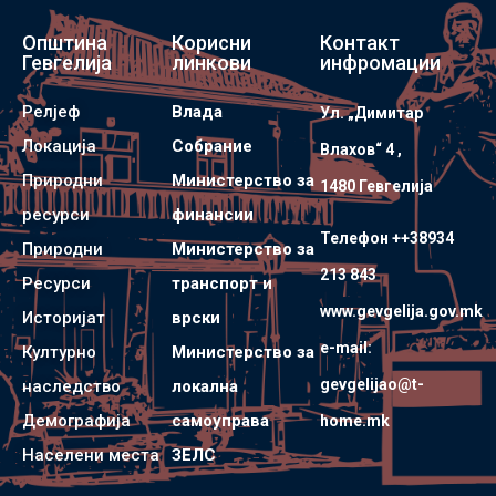
Општина
Корисни
Контакт
Гевгелија
линкови
инфромации
Релјеф
Влада
Ул. „Димитар
Локација
Собрание
Влахов“ 4 ,
Природни
Министерство за
1480 Гевгелијa
ресурси
финансии
Телефон ++38934
Природни
Министерство за
213 843
Ресурси
транспорт и
www.gevgelija.gov.mk
Историјат
врски
e-mail:
Културно
Министерство за
gevgelijao@t-
наследство
локална
Демографија
самоуправа
home.mk
Населени места
ЗЕЛС