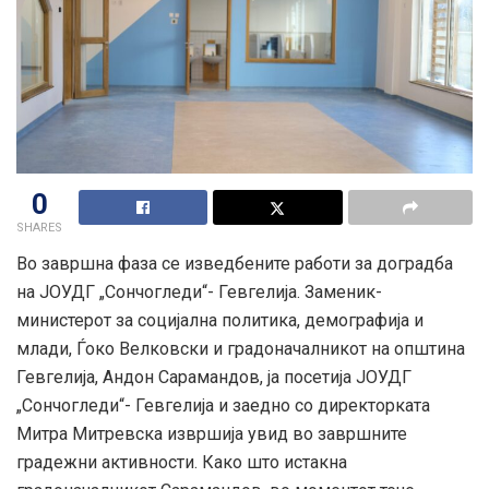
0
SHARES
Во завршна фаза се изведбените работи за доградба
на ЈОУДГ „Сончогледи“- Гевгелија. Заменик-
министерот за социјална политика, демографија и
млади, Ѓоко Велковски и градоначалникот на општина
Гевгелија, Андон Сарамандов, ја посетија ЈОУДГ
„Сончогледи“- Гевгелија и заедно со директорката
Митра Mитревска извршија увид во завршните
градежни
активности. Како што истакна