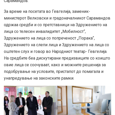
Сарамандов.
За време на посетата во Гевгелија, заменик-
министерот Велковски и градоначалникот Сарамандов
одржаа средби и со претставници на Здружението на
лица со телесен инвалидитет „Мобилност“,
Здружението на лица со попреченост „Порака“,
Здружението на слепи лица и Здружението на лица со
оштетен слух и говор во Народниот театар- Гевгелија.
На средбите беа дискутирани предизвиците со коишто
овие лица се соочуваат, како и можните решенија за
подобрување на условите, пристапот до помагала и
унапредување на законските рамки.