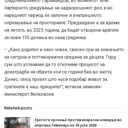
градоначалникот Сарамандов, во моментот тече
партерното уредување на надворешниот дел, а во
наредниот период ќе започне и внатрешното
опремување на просториите. Предвидено е за време
на летото, во 2025 година, да бидат отворени вратите
за нови 130 дечиња во оваа градинка.
– „Како родител и како човек, свесен сум за значењето
на сигурна и поттикнувачка средина за децата. Горд
сум што успеавме да го откочиме процесот на
доизградба на објекти кои со години беа во застој.
Денес, секој проект што носи подобар живот за
граѓаните е наш приоритет“, истакна заменик-
министерот Велковски.
Related posts
Третото прскање против возрасни комарци во
општина Гевгелија на 30 јули 2026