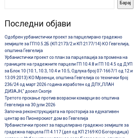
Барај
Последни објави
Одобрен урбанистички проект за парцелирано градежно
земјиште за ГП10.5.2Б (КП 2173/2 и КП 2177/14) КО Гевгелија,
општина Гевгелија
Урбанистички проект со план за парцелација за промена на
границите на градежните парцели ГП 10.4.8 и ГП 10.4.5 од ДУП
за Блок 10 (10.1, 10.3, 10.4 и 10.5, Одлука број 07-1667/1 од 12 и
13.09.2013) КО Мрзенци, општина Гевгелија со технички број
236/24 од март 2026 година изработен од ДПУ,,ПЛАН
ДИЗАЈН,“ дооел Скопје
Третото прскање против возрасни комарци во општина
Гевгелија на 30 јули 2026
Започна реконструкцијата на просторија за едукативен
центар во Пионерскиот дом во Гевгелија
Урбанистички проект за парцелирано градежно земјиште за
градежна парцела ГП 4.117 (дел од КП 2169 КО Богородица)