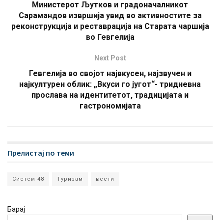
Министерот Љутков и градоначалникот
Сарамандов извршија увид во активностите за
реконструкција и реставрација на Старата чаршија
во Гевгелија
Next Post
Гевгелија во својот највкусен, најзвучен и
најкултурен облик: „Вкуси го југот“- тридневна
прослава на идентитетот, традицијата и
гастрономијата
Прелистај по теми
Систем 48
Туризам
вести
Барај