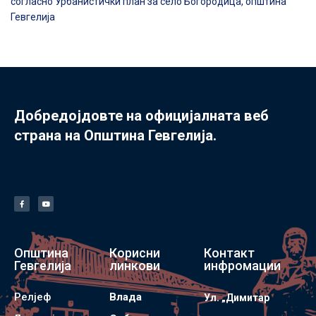
согласно Урбанистички план за село Богородица, општина
Гевгелија
Добредојдовте на официјалната веб
страна на Општина Гевгелија.
Општина
Корисни
Контакт
Гевгелија
линкови
инфромации
Релјеф
Влада
Ул. „Димитар