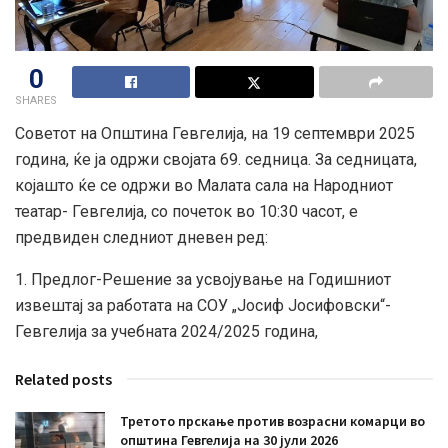
0
SHARES
Советот на Општина Гевгелија, на 19 септември 2025
година, ќе ја одржи својата 69. седница. За седницата,
којашто ќе се одржи во Малата сала на Народниот
театар- Гевгелија, со почеток во 10:30 часот, е
предвиден следниот дневен ред:
1. Предлог-Решение за усвојување на Годишниот
извештај за работата на СОУ „Јосиф Јосифовски“-
Гевгелија за учебната 2024/2025 година,
Related posts
Третото прскање против возрасни комарци во
општина Гевгелија на 30 јули 2026