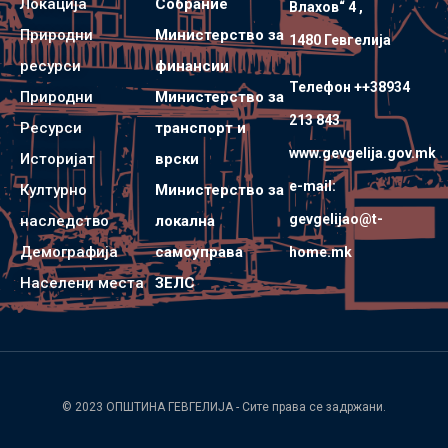
Локација
Собрание
Влахов“ 4 ,
Природни
Министерство за
1480 Гевгелијa
ресурси
финансии
Телефон ++38934
Природни
Министерство за
213 843
Ресурси
транспорт и
www.gevgelija.gov.mk
Историјат
врски
e-mail:
Културно
Министерство за
gevgelijao@t-
наследство
локална
Демографија
самоуправа
home.mk
Населени места
ЗЕЛС
© 2023
ОПШТИНА ГЕВГЕЛИЈА
- Сите права се задржани.