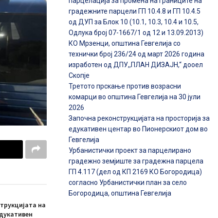
парцелација за промена на границите на
градежните парцели ГП 10.4.8 и ГП 10.4.5
од ДУП за Блок 10 (10.1, 10.3, 10.4 и 10.5,
Одлука број 07-1667/1 од 12 и 13.09.2013)
КО Мрзенци, општина Гевгелија со
технички број 236/24 од март 2026 година
изработен од ДПУ,,ПЛАН ДИЗАЈН,“ дооел
Скопје
Третото прскање против возрасни
комарци во општина Гевгелија на 30 јули
2026
Започна реконструкцијата на просторија за
едукативен центар во Пионерскиот дом во
Гевгелија
Урбанистички проект за парцелирано
градежно земјиште за градежна парцела
ГП 4.117 (дел од КП 2169 КО Богородица)
согласно Урбанистички план за село
Богородица, општина Гевгелија
трукцијата на
едукативен