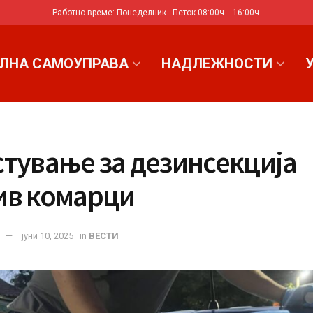
Работно време: Понеделник - Петок 08:00ч. - 16:00ч.
ЛНА САМОУПРАВА
НАДЛЕЖНОСТИ
стување за дезинсекција
ив комарци
јуни 10, 2025
in
ВЕСТИ