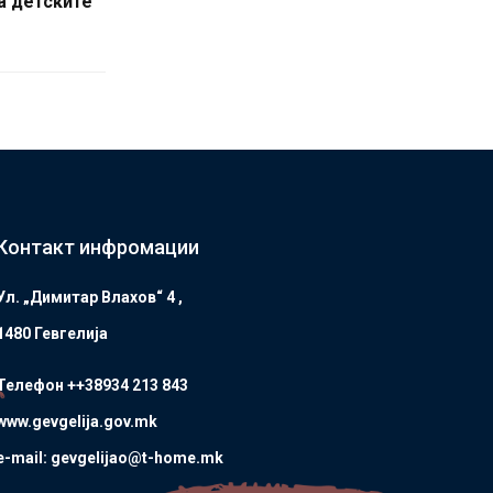
а детските
Контакт инфромации
Ул. „Димитар Влахов“ 4 ,
1480 Гевгелијa
Телефон ++38934 213 843
www.gevgelija.gov.mk
e-mail: gevgelijao@t-home.mk