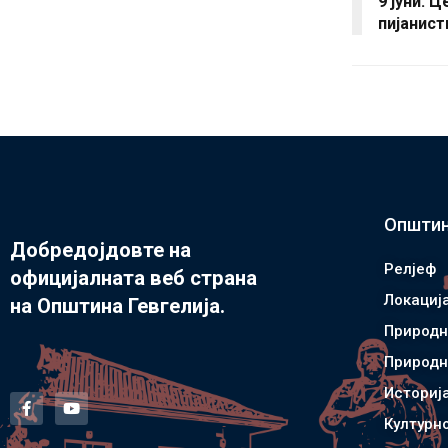
9 јуни: 
пијанист
Општин
Добредојдовте на
Релјеф
официјалната веб страна
Локациј
на Општина Гевгелија.
Природн
Природн
Историј
Културн