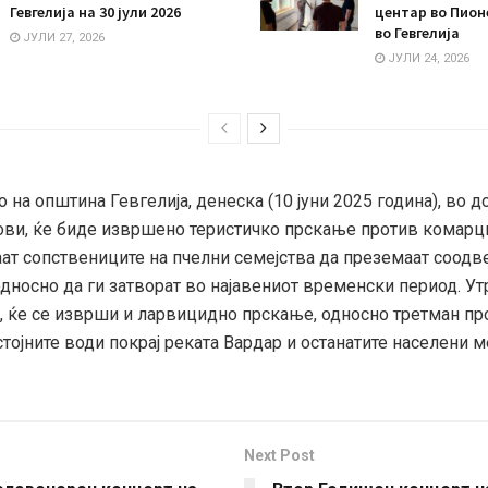
Гевгелија на 30 јули 2026
центар во Пион
во Гевгелија
ЈУЛИ 27, 2026
ЈУЛИ 24, 2026
о на општина Гевгелија, денеска (10 јуни 2025 година), во 
ови, ќе биде извршено теристичко прскање против комарци.
аат сопствениците на пчелни семејства да преземаат соодв
односно да ги затворат во најавениот временски период. Утр
), ќе се изврши и ларвицидно прскање, односно третман пр
тојните води покрај реката Вардар и останатите населени м
Next Post