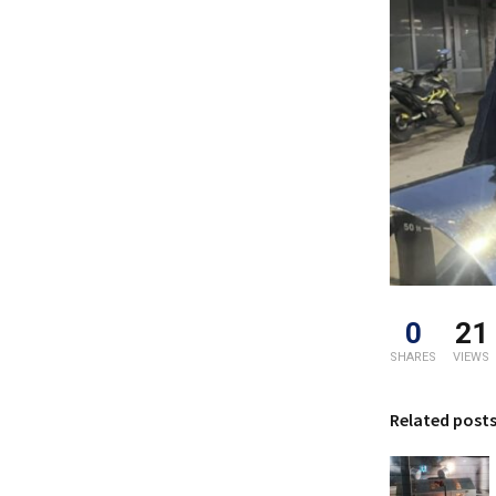
0
21
SHARES
VIEWS
Related post