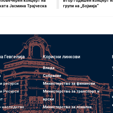
Целовечерен концерт на
Втор Годишен концерт н
ката Јасмина Трајческа
групи на „Бојмија“
а Гевгелија
Корисни линкови
Влада
а
Собрание
и ресурси
Министерство за финансии
и Ресурси
Министерство за транспорт и
ат
врски
о наследство
Министерство за локална