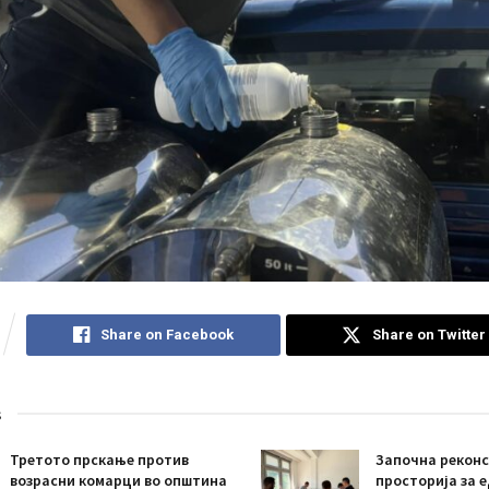
Share on Facebook
Share on Twitter
s
Третото прскање против
Започна реконс
возрасни комарци во општина
просторија за 