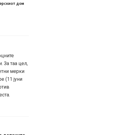
ерскиот дом
доцните
 За таа цел,
етни мерки
е (11 јуни
отив
еста.