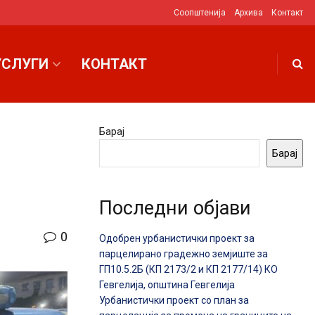
Соопштенија
Архива
Контакт
УСЛУГИ
КОНТАКТ
Барај
Барај
Последни објави
0
Одобрен урбанистички проект за
парцелирано градежно земјиште за
ГП10.5.2Б (КП 2173/2 и КП 2177/14) КО
Гевгелија, општина Гевгелија
Урбанистички проект со план за