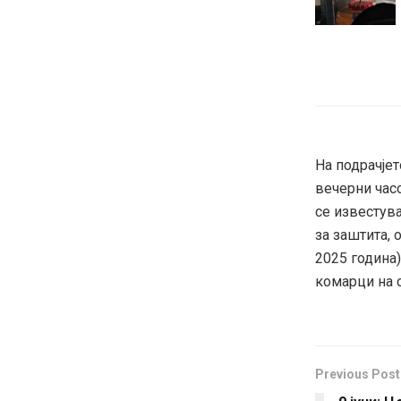
На подрачјет
вечерни час
се известув
за заштита, 
2025 година
комарци на с
Previous Post