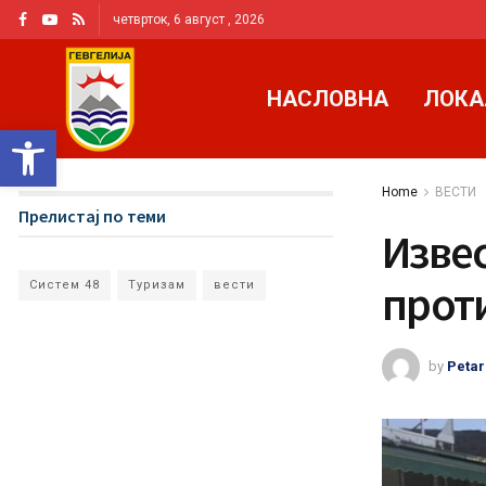
четврток, 6 август , 2026
НАСЛОВНА
ЛОКА
Open toolbar
Home
ВЕСТИ
Прелистај по теми
Изве
прот
Систем 48
Туризам
вести
by
Petar