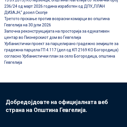
13.09.2013) КО Мрзенци, општина Гевгелија со технички број
236/24 од март 2026 година изработен од ДПУ,,ПЛАН
ДИЗАЈН,“ дооел Скопје
Третото прскање против возрасни комарци во општина
Гевгелија на 30 јули 2026
Започна реконструкцијата на просторија за едукативен
центар во Пионерскиот дом во Гевгелија
Урбанистички проект за парцелирано градежно земјиште за
градежна парцела ГП 4.117 (дел од КП 2169 КО Богородица)
согласно Урбанистички план за село Богородица, општина
Гевгелија
Добредојдовте на официјалната веб
страна на Општина Гевгелија.