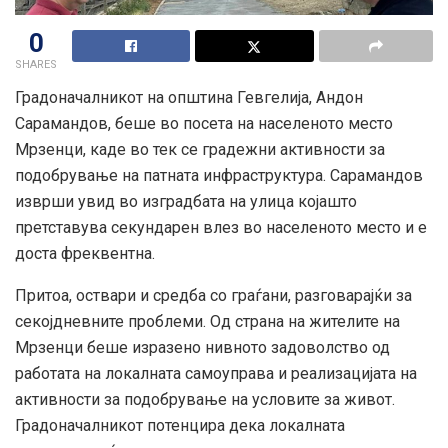
0
SHARES
Градоначалникот на општина Гевгелија, Андон
Сарамандов, беше во посета на населеното место
Мрзенци, каде во тек се градежни активности за
подобрување на патната инфраструктура. Сарамандов
изврши увид во изградбата на улица којашто
претставува секундарен влез во населеното место и е
доста фреквентна.
Притоа, оствари и средба со граѓани, разговарајќи за
секојдневните проблеми. Од страна на жителите на
Мрзенци беше изразено нивното задоволство од
работата на локалната самоуправа и реализацијата на
активности за подобрување на условите за живот.
Градоначалникот потенцира дека локалната