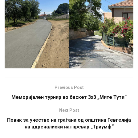
Previous Post
Меморијален турнир во баскет 3х3 „Мите Тути“
Next Post
Повик за учество на граѓани од општина Гевгелија
на адреналиски натпревар „Триумф“