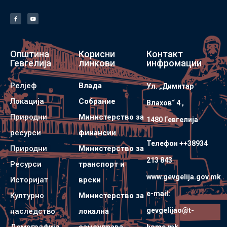
Општина
Корисни
Контакт
Гевгелија
линкови
инфромации
Релјеф
Влада
Ул. „Димитар
Локација
Собрание
Влахов“ 4 ,
Природни
Министерство за
1480 Гевгелијa
ресурси
финансии
Телефон ++38934
Природни
Министерство за
213 843
Ресурси
транспорт и
www.gevgelija.gov.mk
Историјат
врски
e-mail:
Културно
Министерство за
gevgelijao@t-
наследство
локална