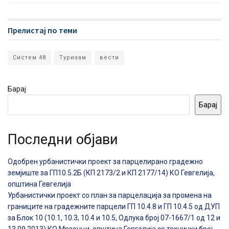
Прелистај по теми
Систем 48
Туризам
вести
Барај
Барај
Последни објави
Одобрен урбанистички проект за парцелирано градежно
земјиште за ГП10.5.2Б (КП 2173/2 и КП 2177/14) КО Гевгелија,
општина Гевгелија
Урбанистички проект со план за парцелација за промена на
границите на градежните парцели ГП 10.4.8 и ГП 10.4.5 од ДУП
за Блок 10 (10.1, 10.3, 10.4 и 10.5, Одлука број 07-1667/1 од 12 и