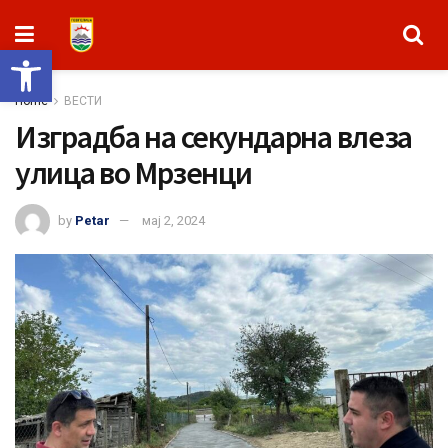
Open toolbar
Home
ВЕСТИ
Изградба на секундарна влеза
улица во Мрзенци
by
Petar
мај 2, 2024