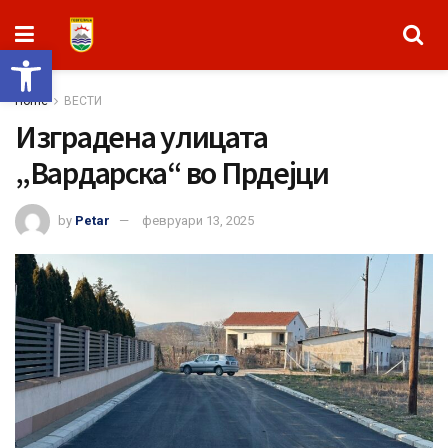
Open toolbar
Home
ВЕСТИ
Изградена улицата
„Вардарска“ во Прдејци
by
Petar
февруари 13, 2025