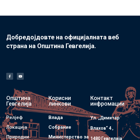
Добредојдовте на официјалната веб
страна на Општина Гевгелија.
Општина
Корисни
Контакт
Гевгелија
линкови
инфромации
Релјеф
Влада
Ул. „Димитар
Локација
Собрание
Влахов“ 4 ,
Природни
Министерство за
1480 Гевгелијa