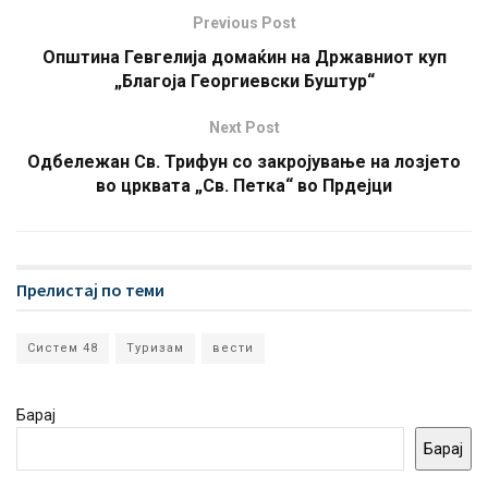
Previous Post
Oпштина Гевгелија домаќин на Државниот куп
„Благоја Георгиевски Буштур“
Next Post
Одбележан Св. Трифун со закројување на лозјето
во црквата „Св. Петка“ во Прдејци
Прелистај по теми
Систем 48
Туризам
вести
Барај
Барај