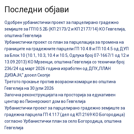
Последни објави
Одобрен урбанистички проект за парцелирано градежно
земјиште за ГП10.5.2Б (КП 2173/2 и КП 2177/14) КО Гевгелија,
општина Гевгелија
Урбанистички проект со план за парцелација за промена на
границите на градежните парцели ГП 10.4.8 и ГП 10.4.5 од ДУП
за Блок 10 (10.1, 10.3, 10.4 и 10.5, Одлука број 07-1667/1 од 12 и
13.09.2013) КО Мрзенци, општина Гевгелија со технички број
236/24 од март 2026 година изработен од ДПУ,,ПЛАН
ДИЗАЈН,“ дооел Скопје
Третото прскање против возрасни комарци во општина
Гевгелија на 30 јули 2026
Започна реконструкцијата на просторија за едукативен
центар во Пионерскиот дом во Гевгелија
Урбанистички проект за парцелирано градежно земјиште за
градежна парцела ГП 4.117 (дел од КП 2169 КО Богородица)
согласно Урбанистички план за село Богородица, општина
Гевгелија