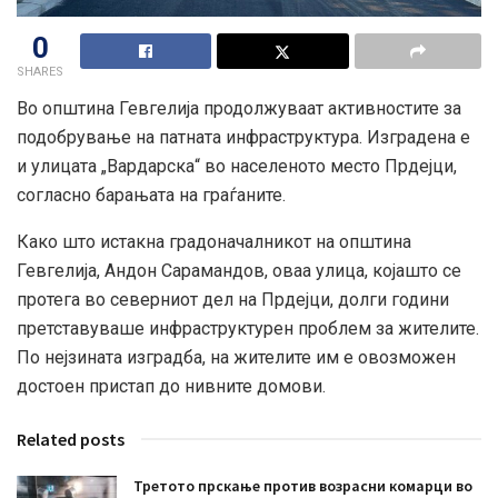
0
SHARES
Во општина Гевгелија продолжуваат активностите за
подобрување на патната инфраструктура. Изградена е
и улицата „Вардарска“ во населеното место Прдејци,
согласно барањата на граѓаните.
Како што истакна градоначалникот на општина
Гевгелија, Андон Сарамандов, оваа улица, којашто се
протега во северниот дел на Прдејци, долги години
претставуваше инфраструктурен проблем за жителите.
По нејзината изградба, на жителите им е овозможен
достоен
пристап до нивните домови.
Related posts
Третото прскање против возрасни комарци во