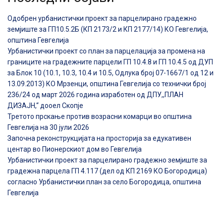
Одобрен урбанистички проект за парцелирано градежно
земјиште за ГП10.5.2Б (КП 2173/2 и КП 2177/14) КО Гевгелија,
општина Гевгелија
Урбанистички проект со план за парцелација за промена на
границите на градежните парцели ГП 10.4.8 и ГП 10.4.5 од ДУП
за Блок 10 (10.1, 10.3, 10.4 и 10.5, Одлука број 07-1667/1 од 12 и
13.09.2013) КО Мрзенци, општина Гевгелија со технички број
236/24 од март 2026 година изработен од ДПУ,,ПЛАН
ДИЗАЈН,“ дооел Скопје
Третото прскање против возрасни комарци во општина
Гевгелија на 30 јули 2026
Започна реконструкцијата на просторија за едукативен
центар во Пионерскиот дом во Гевгелија
Урбанистички проект за парцелирано градежно земјиште за
градежна парцела ГП 4.117 (дел од КП 2169 КО Богородица)
согласно Урбанистички план за село Богородица, општина
Гевгелија