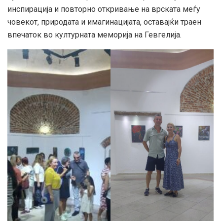
инспирација и повторно откривање на врската меѓу
човекот, природата и имагинацијата, оставајќи траен
впечаток во културната меморија на Гевгелија.