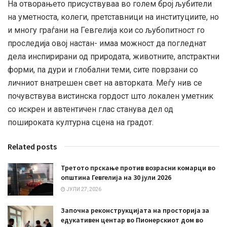
На отворањето присуствуваа во голем број љубители
на уметноста, колеги, претставници на институциите, но
и многу граѓани на Гевгелија кои со љубопитност го
проследија овој настан- имаа можност да погледнат
дела инспирирани од природата, животните, апстрактни
форми, па дури и глобални теми, сите поврзани со
личниот внатрешен свет на авторката. Меѓу нив се
почувствува вистинска гордост што локален уметник
со искрен и автентичен глас станува дел од
пошироката културна сцена на градот.
Related posts
Третото прскање против возрасни комарци во
општина Гевгелија на 30 јули 2026
ЈУЛИ 27, 2026
Започна реконструкцијата на просторија за
едукативен центар во Пионерскиот дом во