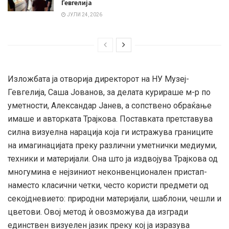
Гевгелија
ЈУЛИ 24, 2026
Изложбата ја отворија директорот на НУ Музеј-
Гевгелија, Саша Јованов, за делата курираше м-р по
уметности, Александар Јанев, а сопствено обраќање
имаше и авторката Трајкова. Поставката претставува
силна визуелна нарација која ги истражува границите
на имагинацијата преку различни уметнички медиуми,
техники и материјали. Она што ја издвојува Трајкова од
многумина е нејзиниот неконвенционален пристап-
наместо класични четки, често користи предмети од
секојдневието: природни материјали, шаблони, чешли и
цветови. Овој метод ѝ овозможува да изгради
единствен визуелен јазик преку кој ја изразува