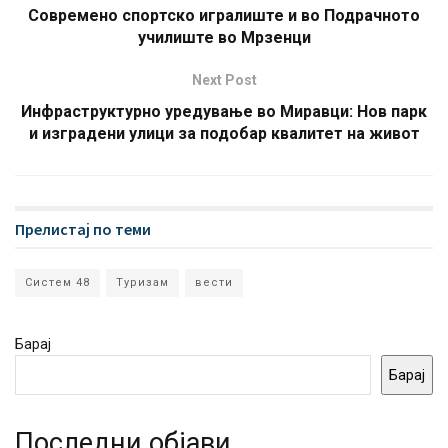
Современо спортско игралиште и во Подрачното
училиште во Мрзенци
Next Post
Инфраструктурно уредување во Миравци: Нов парк
и изградени улици за подобар квалитет на живот
Прелистај по теми
Систем 48
Туризам
вести
Барај
Барај
Последни објави