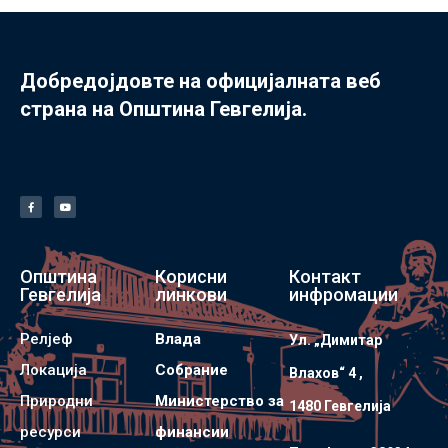
Добредојдовте на официјалната веб
страна на Општина Гевгелија.
Општина
Корисни
Контакт
Гевгелија
линкови
инфромации
Релјеф
Влада
Ул. „Димитар
Локација
Собрание
Влахов“ 4 ,
Природни
Министерство за
1480 Гевгелијa
ресурси
финансии