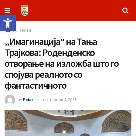
Open toolbar
Home
ВЕСТИ
„Имагинација“ на Тања
Трајкова: Роденденско
отворање на изложба што го
спојува реалното со
фантастичното
by
Petar
септември 4, 2025