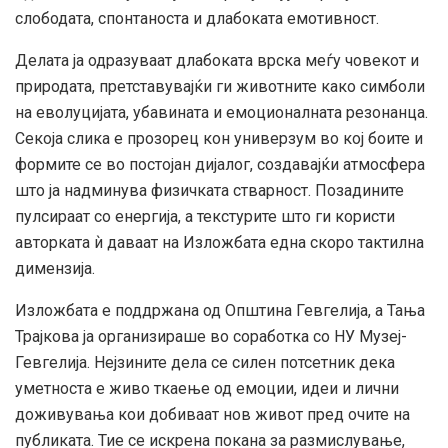
слободата, спонтаноста и длабоката емотивност.
Делата ја одразуваат длабоката врска меѓу човекот и
природата, претставувајќи ги животните како симболи
на еволуцијата, убавината и емоционалната резонанца.
Секоја слика е прозорец кон универзум во кој боите и
формите се во постојан дијалог, создавајќи атмосфера
што ја надминува физичката стварност. Позадините
пулсираат со енергија, а текстурите што ги користи
авторката ѝ даваат на Изложбата една скоро тактилна
димензија.
Изложбата е поддржана од Општина Гевгелија, а Тања
Трајкова ја организираше во соработка со НУ Музеј-
Гевгелија. Нејзините дела се силен потсетник дека
уметноста е живо ткаење од емоции, идеи и лични
доживувања кои добиваат нов живот пред очите на
публиката. Тие се искрена покана за размислување,