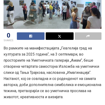
0
SHARES
Во рамките на манифестацијата „Гевгелија град на
културата за 2025 година“, на 3 септември, во
просториите на Уметничката галерија „Амам“, беше
отворена четвртата самостојна Изложба на уметнички
слики од Тања Трајкова, насловена „Имагинација“.
Настанот, кој се совпадна и со роденденот на самата
авторка, доби дополнителна симболика и емоционална
тежина, претворајќи се во уметничка прослава на
животот, креативноста и визијата.