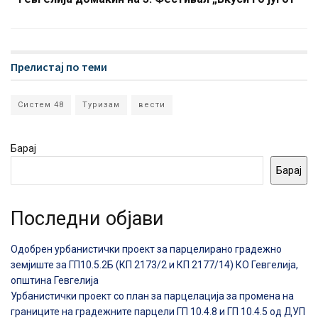
Прелистај по теми
Систем 48
Туризам
вести
Барај
Барај
Последни објави
Одобрен урбанистички проект за парцелирано градежно
земјиште за ГП10.5.2Б (КП 2173/2 и КП 2177/14) КО Гевгелија,
општина Гевгелија
Урбанистички проект со план за парцелација за промена на
границите на градежните парцели ГП 10.4.8 и ГП 10.4.5 од ДУП