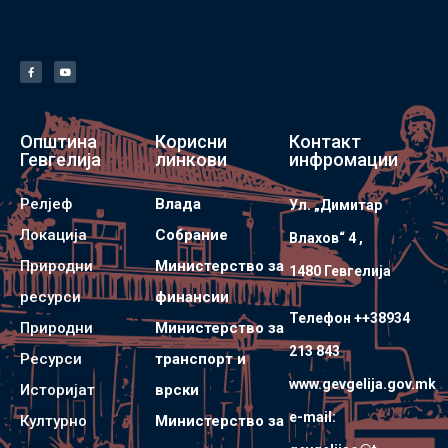
Општина
Корисни
Контакт
Гевгелија
линкови
инфромации
Релјеф
Влада
Ул. „Димитар
Локација
Собрание
Влахов“ 4 ,
Природни
Министерство за
1480 Гевгелијa
ресурси
финансии
Телефон ++38934
Природни
Министерство за
213 843
Ресурси
транспорт и
www.gevgelija.gov.mk
Историјат
врски
e-mail:
Културно
Министерство за