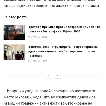
што се одвиваат градежните зафати и притоа истакна:
Related posts
Третото прскање против возрасни комарци во
општина Гевгелија на 30 јули 2026
ЈУЛИ 27, 2026
Започна реконструкцијата на просторија за
едукативен центар во Пионерскиот дом во
Гевгелија
ЈУЛИ 24, 2026
– Извршив увид на повеќе локации во населеното
место Миравци, каде што во изминатите денови се
извршија градежни активности за бетонирање на