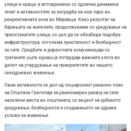
улици и краци, а истовремено со одлична динамика
течат и активностите за изградба на нов парк во
рекреативната зона во Миравци. Како резултат на
барањата на жителите, продолжуваме со уредување на
преостанатите улици, со цел да се обезбеди подобра
инфраструктура, поголема пристапност и безбедност
за сите. Средбите и директната комуникација со
граѓаните уште еднаш ја потврдија важната улога во
делот на утврдување на приоритетите во нашето
секојдневно живеење.
Овие активности се дел од поширокиот развоен план
на Општина Гевгелија за рамномерен развој на сите
населени места во општината, со акцент на урбаното
уредување, безбедноста и создавањето на здрави
услови за живеење.