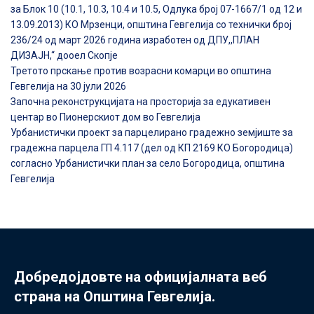
за Блок 10 (10.1, 10.3, 10.4 и 10.5, Одлука број 07-1667/1 од 12 и
13.09.2013) КО Мрзенци, општина Гевгелија со технички број
236/24 од март 2026 година изработен од ДПУ,,ПЛАН
ДИЗАЈН,“ дооел Скопје
Третото прскање против возрасни комарци во општина
Гевгелија на 30 јули 2026
Започна реконструкцијата на просторија за едукативен
центар во Пионерскиот дом во Гевгелија
Урбанистички проект за парцелирано градежно земјиште за
градежна парцела ГП 4.117 (дел од КП 2169 КО Богородица)
согласно Урбанистички план за село Богородица, општина
Гевгелија
Добредојдовте на официјалната веб
страна на Општина Гевгелија.