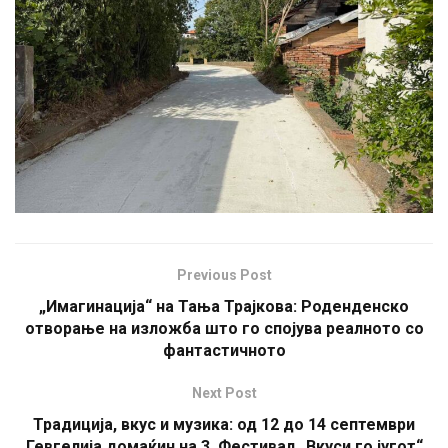
Previous Post
„Имагинација“ на Тања Трајкова: Роденденско
отворање на изложба што го спојува реалното со
фантастичното
Next Post
Традиција, вкус и музика: од 12 до 14 септември
Гевгелија домаќин на 3. Фестивал „Вкуси го југот“