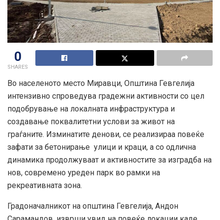
0
SHARES
Во населеното место Миравци, Општина Гевгелија
интензивно спроведува градежни активности со цел
подобрување на локалната инфраструктура и
создавање поквалитетни услови за живот на
граѓаните. Изминатите денови, се реализираа повеќе
зафати за бетонирање улици и краци, а со одлична
динамика продолжуваат и активностите за изградба на
нов, современо уреден парк во рамки на
рекреативната зона.
Градоначалникот на општина Гевгелија, Андон
Сарамандов, изврши увид на повеќе локации каде