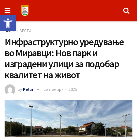
Open toolbar
Home
ВЕСТИ
Инфраструктурно уредување
во Миравци: Нов парк и
изградени улици за подобар
квалитет на живот
by
Petar
септември 4, 2025