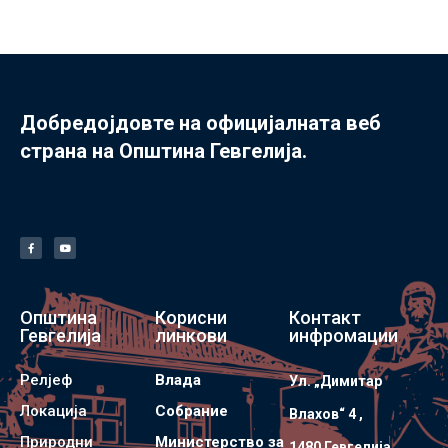
Добредојдовте на официјалната веб
страна на Општина Гевгелија.
Општина
Корисни
Контакт
Гевгелија
линкови
инфромации
Релјеф
Влада
Ул. „Димитар
Локација
Собрание
Влахов“ 4 ,
Природни
Министерство за
1480 Гевгелијa