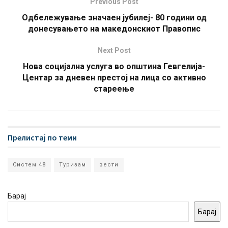
Previous Post
Одбележување значаен јубилеј- 80 години од
донесувањето на македонскиот Правопис
Next Post
Нова социјална услуга во општина Гевгелија-
Центар за дневен престој на лица со активно
стареење
Прелистај по теми
Систем 48
Туризам
вести
Барај
Барај