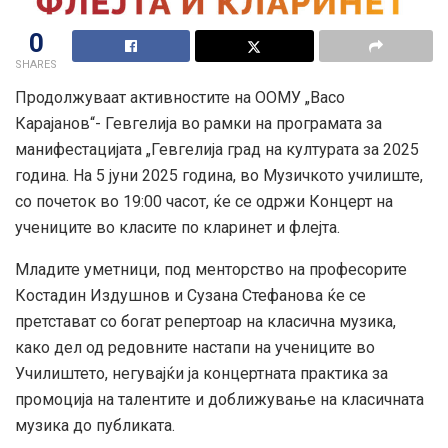
0
SHARES
Продолжуваат активностите на ООМУ „Васо
Карајанов“- Гевгелија во рамки на програмата за
манифестацијата „Гевгелија град на културата за 2025
година. На 5 јуни 2025 година, во Музичкото училиште,
со почеток во 19:00 часот, ќе се одржи Концерт на
учениците во класите по кларинет и флејта.
Младите уметници, под менторство на професорите
Костадин Издушнов и Сузана Стефанова ќе се
претстават со богат репертоар на класична музика,
како дел од редовните настапи на учениците во
Училиштето, негувајќи ја концертната практика за
промоција на талентите и доближување на класичната
музика до публиката.