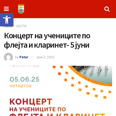
Open toolbar
Home
ВЕСТИ
Концерт на учениците по
флејта и кларинет- 5 јуни
by
Petar
јуни 3, 2025