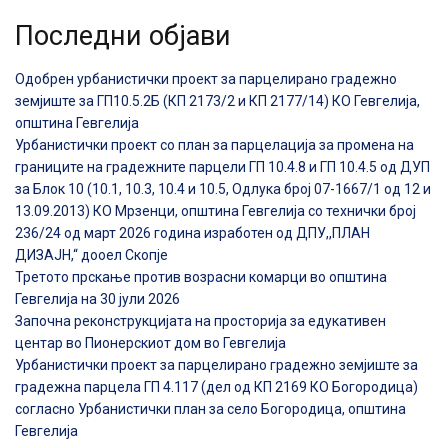
Последни објави
Одобрен урбанистички проект за парцелирано градежно
земјиште за ГП10.5.2Б (КП 2173/2 и КП 2177/14) КО Гевгелија,
општина Гевгелија
Урбанистички проект со план за парцелација за промена на
границите на градежните парцели ГП 10.4.8 и ГП 10.4.5 од ДУП
за Блок 10 (10.1, 10.3, 10.4 и 10.5, Одлука број 07-1667/1 од 12 и
13.09.2013) КО Мрзенци, општина Гевгелија со технички број
236/24 од март 2026 година изработен од ДПУ,,ПЛАН
ДИЗАЈН,“ дооел Скопје
Третото прскање против возрасни комарци во општина
Гевгелија на 30 јули 2026
Започна реконструкцијата на просторија за едукативен
центар во Пионерскиот дом во Гевгелија
Урбанистички проект за парцелирано градежно земјиште за
градежна парцела ГП 4.117 (дел од КП 2169 КО Богородица)
согласно Урбанистички план за село Богородица, општина
Гевгелија