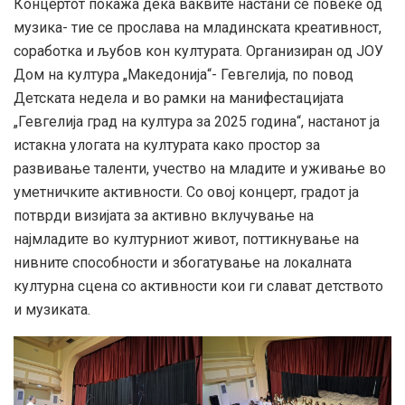
Концертот покажа дека ваквите настани се повеќе од
музика- тие се прослава на младинската креативност,
соработка и љубов кон културата. Организиран од ЈОУ
Дом на култура „Македонија“- Гевгелија, по повод
Детската недела и во рамки на манифестацијата
„Гевгелија град на култура за 2025 година“, настанот ја
истакна улогата на културата како простор за
развивање таленти, учество на младите и уживање во
уметничките активности. Со овој концерт, градот ја
потврди визијата за активно вклучување на
најмладите во културниот живот, поттикнување на
нивните способности и збогатување на локалната
културна сцена со активности кои ги слават детството
и музиката.