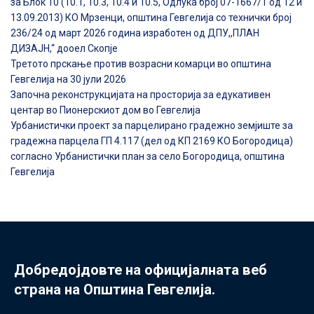
за Блок 10 (10.1, 10.3, 10.4 и 10.5, Одлука број 07-1667/1 од 12 и
13.09.2013) КО Мрзенци, општина Гевгелија со технички број
236/24 од март 2026 година изработен од ДПУ,,ПЛАН
ДИЗАЈН,“ дооел Скопје
Третото прскање против возрасни комарци во општина
Гевгелија на 30 јули 2026
Започна реконструкцијата на просторија за едукативен
центар во Пионерскиот дом во Гевгелија
Урбанистички проект за парцелирано градежно земјиште за
градежна парцела ГП 4.117 (дел од КП 2169 КО Богородица)
согласно Урбанистички план за село Богородица, општина
Гевгелија
Добредојдовте на официјалната веб
страна на Општина Гевгелија.