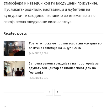
атмосфера и изведби кои ги воодушеви присутните.
Публиката- родители, наставници и љубители на
културата- ги следеше настапите со внимание, а по
секоја песна следуваше силен аплауз.
Related posts
Третото прскање против возрасни комарци во
општина Гевгелија на 30 јули 2026
ЈУЛИ 27, 2026
Започна реконструкцијата на просторија за
едукативен центар во Пионерскиот дом во
Гевгелија
ЈУЛИ 24, 2026