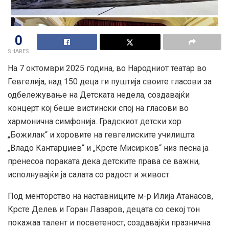
0
SHARES
На 7 октомври 2025 година, во Народниот театар во
Гевгелија, над 150 деца ги пуштија своите гласови за
одбележување на Детската недела, создавајќи
концерт кој беше вистински спој на гласови во
хармонична симфонија. Градскиот детски хор
„Божилак“ и хоровите на гевгелиските училишта
„Владо Кантарџиев“ и „Крсте Мисирков“ низ песна ја
пренесоа пораката дека детските права се важни,
исполнувајќи ја салата со радост и живост.
Под менторство на наставниците м-р Илија Атанасов,
Крсте Делев и Горан Лазаров, децата со секој тон
покажаа талент и посветеност, создавајќи празнична