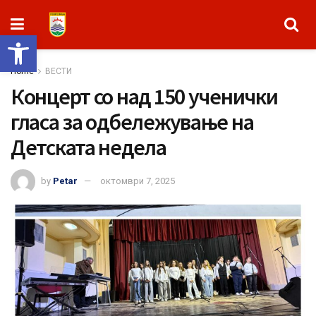
Open toolbar
Home
ВЕСТИ
Концерт со над 150 ученички
гласa за одбележување на
Детската недела
by
Petar
октомври 7, 2025