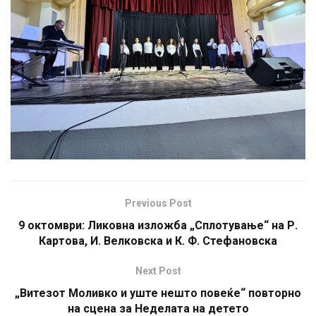
Previous Post
9 октомври: Ликовна изложба „Сплотување“ на Р.
Картова, И. Велковска и К. Ф. Стефановска
Next Post
„Витезот Моливко и уште нешто повеќе“ повторно
на сцена за Неделата на детето