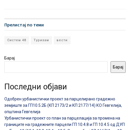
Прелистај по теми
Систем 48
Туризам
вести
Барај
Барај
Последни објави
Одобрен урбанистички проект за парцелирано градежно
земјиште за ГП10.5.2Б (КП 2173/2 и КП 2177/14) КО Гевгелија,
општина Гевгелија
Урбанистички проект со план за парцелација за промена на
границите на градежните парцели ГП 10.4.8 и ГП 10.4.5 од ДУП