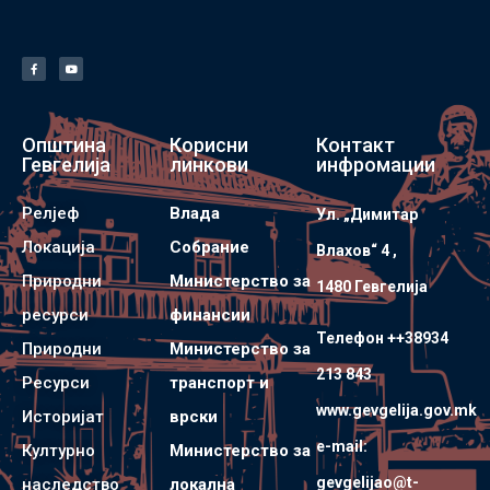
Општина
Корисни
Контакт
Гевгелија
линкови
инфромации
Релјеф
Влада
Ул. „Димитар
Локација
Собрание
Влахов“ 4 ,
Природни
Министерство за
1480 Гевгелијa
ресурси
финансии
Телефон ++38934
Природни
Министерство за
213 843
Ресурси
транспорт и
www.gevgelija.gov.mk
Историјат
врски
e-mail:
Културно
Министерство за
gevgelijao@t-
наследство
локална