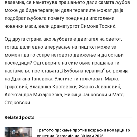
взаемна, се наметнува прашањето дали самата љубов
може да биде терапијаи дали терапиите можат да ја
подобрат љубовта помеѓу поединци ипоголеми
човечки маси, вели драматургот Симона Тоскиќ.
Од друга страна, ако љубовта е двигател на светот,
тогаш дали едно вперување на пиштол може за
момент да го сопре неговото движење и да остави
последици? Одговорите на сите овие прашања ги
наоѓаме во претставата „Љубовна терапија“ во режија
на Драгана Таневска. Улогите ги толкуваат: Марко
Трајковиќ, Владанка Крстевски, Жарко Јовановиќ,
Александра Михајловска, Никица Јанковски и Матеј
Стојковски.
Related posts
Третото прскање против возрасни комарци во
општина Гевгелија на 30 јули 2026