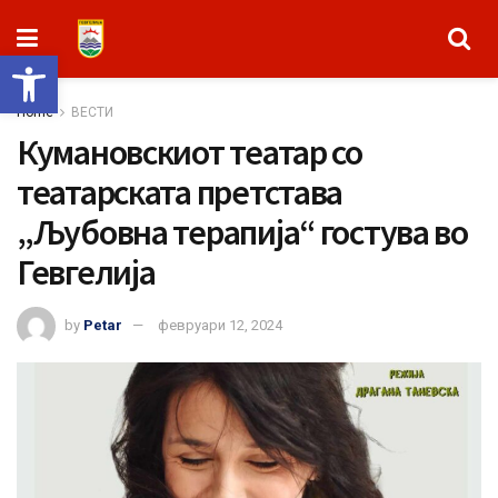
Open toolbar
Home
ВЕСТИ
Кумановскиот театар со
театарската претстава
„Љубовна терапија“ гостува во
Гевгелија
by
Petar
февруари 12, 2024