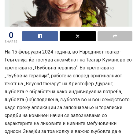
0
SHARES
На 15 февруари 2024 година, во Народниот театар-
Гевгелија, ќе гостува ансамблот на Театар Куманово со
претставата „Љубовна терапија“. Во претставата
„Љубовна терапија“, работена според оригиналниот
текст на „Beyond therapy” на Кристофер Дјуранг,
љубовта е обработена како индивидуална потреба,
љубовта (не)споделена, љубовта во и вон семејството,
каде преку апликации за запознавање и тераписки
средби на
комичен начин се запознаваме со
карактерите на ликовите и нивните меѓучовечки
односи. Знаејќи за тоа колку е важно љубовта да е