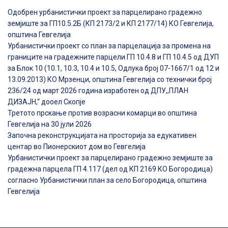
Одобрен урбанистички проект за парцелирано градежно
земјиште за ГП10.5.2Б (КП 2173/2 и КП 2177/14) КО Гевгелија,
општина Гевгелија
Урбанистички проект со план за парцелација за промена на
границите на градежните парцели ГП 10.4.8 и ГП 10.4.5 од ДУП
за Блок 10 (10.1, 10.3, 10.4 и 10.5, Одлука број 07-1667/1 од 12 и
13.09.2013) КО Мрзенци, општина Гевгелија со технички број
236/24 од март 2026 година изработен од ДПУ,,ПЛАН
ДИЗАЈН,“ дооел Скопје
Третото прскање против возрасни комарци во општина
Гевгелија на 30 јули 2026
Започна реконструкцијата на просторија за едукативен
центар во Пионерскиот дом во Гевгелија
Урбанистички проект за парцелирано градежно земјиште за
градежна парцела ГП 4.117 (дел од КП 2169 КО Богородица)
согласно Урбанистички план за село Богородица, општина
Гевгелија