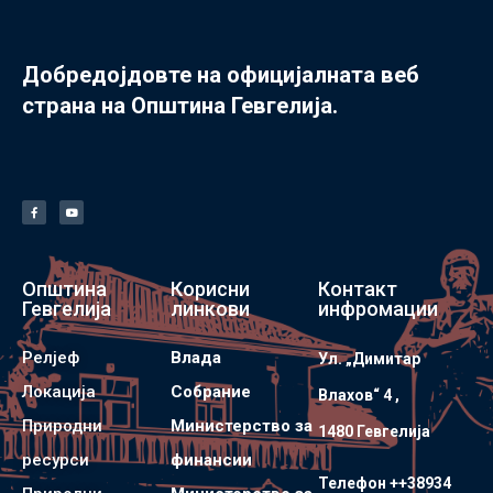
Добредојдовте на официјалната веб
страна на Општина Гевгелија.
Општина
Корисни
Контакт
Гевгелија
линкови
инфромации
Релјеф
Влада
Ул. „Димитар
Локација
Собрание
Влахов“ 4 ,
Природни
Министерство за
1480 Гевгелијa
ресурси
финансии
Телефон ++38934