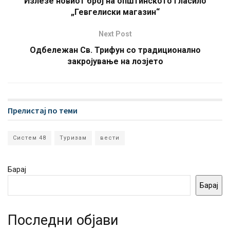
Излезе новиот број на општинското гласило
„Гевгелиски магазин“
Next Post
Одбележан Св. Трифун со традиционално
закројување на лозјето
Прелистај по теми
Систем 48
Туризам
вести
Барај
Барај
Последни објави