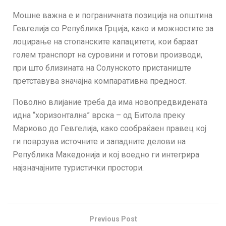
Мошне важна е и пограничната позиција на општина
Гевгелија со Република Грција, како и можностите за
лоцирање на стопанските капацитети, кои бараат
голем транспорт на суровини и готови производи,
при што близината на Солунското пристаниште
претставува значајна компаративна предност.
Поволно влијание треба да има новопредвидената
идна “хоризонтална” врска – од Битола преку
Мариово до Гевгелија, како сообраќаен правец кој
ги поврзува источните и западните делови на
Република Македонија и кој воедно ги интегрира
најзначајните туристички простори.
Previous Post