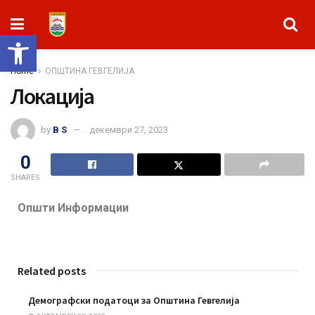
Open toolbar
Home
ОПШТИНА ГЕВГЕЛИЈА
Локација
by
B S
декември 27, 2023
0
SHARES
Општи Информации
Related posts
Демографски податоци за Општина Гевгелија