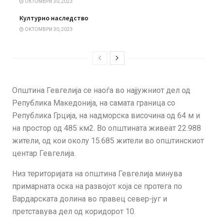
ОКТОМВРИ 30, 2023
Културно наследство
ОКТОМВРИ 30, 2023
Општина Гевгелија се наоѓа во најјужниот дел од
Република Македонија, на самата граница со
Република Грција, на надморска височина од 64 м и
на простор од 485 км2. Во општината живеат 22.988
жители, од кои околу 15.685 жители во општинскиот
центар Гевгелија.
Низ територијата на општина Гевгелија минува
примарната оска на развојот која се протега по
Вардарската долина во правец север-југ и
претставува дел од коридорот 10.