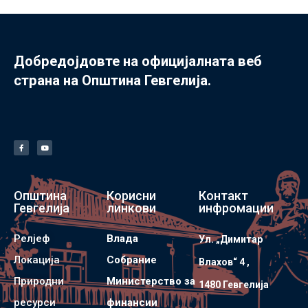
Добредојдовте на официјалната веб
страна на Општина Гевгелија.
Општина
Корисни
Контакт
Гевгелија
линкови
инфромации
Релјеф
Влада
Ул. „Димитар
Локација
Собрание
Влахов“ 4 ,
Природни
Министерство за
1480 Гевгелијa
ресурси
финансии