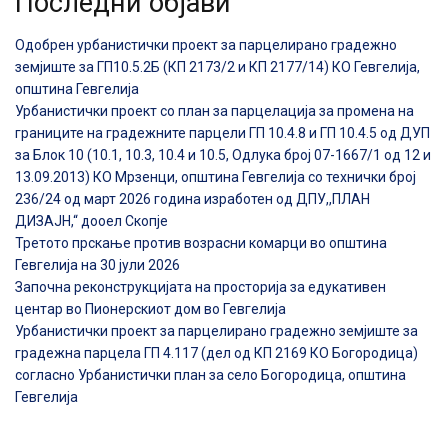
Последни објави
Одобрен урбанистички проект за парцелирано градежно
земјиште за ГП10.5.2Б (КП 2173/2 и КП 2177/14) КО Гевгелија,
општина Гевгелија
Урбанистички проект со план за парцелација за промена на
границите на градежните парцели ГП 10.4.8 и ГП 10.4.5 од ДУП
за Блок 10 (10.1, 10.3, 10.4 и 10.5, Одлука број 07-1667/1 од 12 и
13.09.2013) КО Мрзенци, општина Гевгелија со технички број
236/24 од март 2026 година изработен од ДПУ,,ПЛАН
ДИЗАЈН,“ дооел Скопје
Третото прскање против возрасни комарци во општина
Гевгелија на 30 јули 2026
Започна реконструкцијата на просторија за едукативен
центар во Пионерскиот дом во Гевгелија
Урбанистички проект за парцелирано градежно земјиште за
градежна парцела ГП 4.117 (дел од КП 2169 КО Богородица)
согласно Урбанистички план за село Богородица, општина
Гевгелија