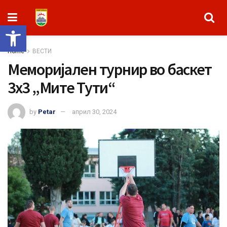
Open toolbar
Home
ВЕСТИ
Меморијален турнир во баскет
3х3 „Мите Тути“
by
Petar
април 30, 2024