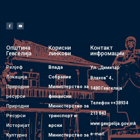
Општина
Корисни
Контакт
Гевгелија
линкови
инфромации
Релјеф
Влада
Ул. „Димитар
Локација
Собрание
Влахов“ 4 ,
Природни
Министерство за
1480 Гевгелијa
ресурси
финансии
Телефон ++38934
Природни
Министерство за
213 843
Ресурси
транспорт и
www.gevgelija.gov.mk
Историјат
врски
e-mail:
Културно
Министерство за