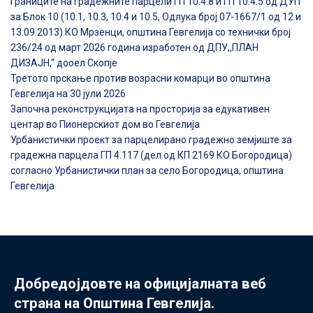
границите на градежните парцели ГП 10.4.8 и ГП 10.4.5 од ДУП
за Блок 10 (10.1, 10.3, 10.4 и 10.5, Одлука број 07-1667/1 од 12 и
13.09.2013) КО Мрзенци, општина Гевгелија со технички број
236/24 од март 2026 година изработен од ДПУ,,ПЛАН
ДИЗАЈН,“ дооел Скопје
Третото прскање против возрасни комарци во општина
Гевгелија на 30 јули 2026
Започна реконструкцијата на просторија за едукативен
центар во Пионерскиот дом во Гевгелија
Урбанистички проект за парцелирано градежно земјиште за
градежна парцела ГП 4.117 (дел од КП 2169 КО Богородица)
согласно Урбанистички план за село Богородица, општина
Гевгелија
Добредојдовте на официјалната веб
страна на Општина Гевгелија.