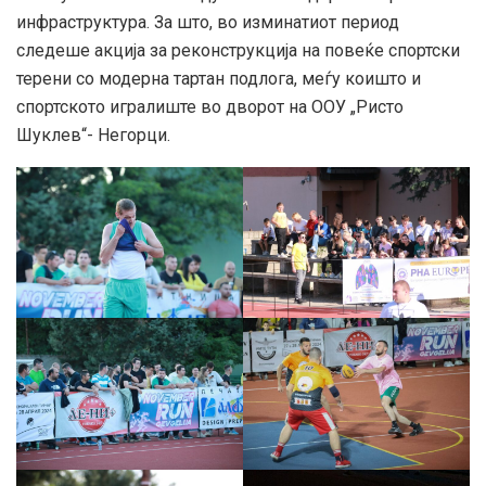
инфраструктура. За што, во изминатиот период
следеше акција за реконструкција на повеќе спортски
терени со модерна тартан подлога, меѓу коишто и
спортското игралиште во дворот на ООУ „Ристо
Шуклев“- Негорци.