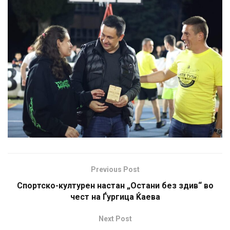
Previous Post
Спортско-културен настан „Остани без здив“ во
чест на Ѓургица Ќаева
Next Post