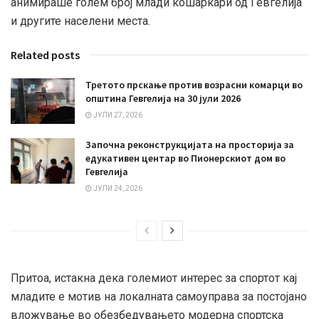
анимираше голем број млади кошаркари од Гевгелија
и другите населени места.
Related posts
Третото прскање против возрасни комарци во
општина Гевгелија на 30 јули 2026
ЈУЛИ 27, 2026
Започна реконструкцијата на просторија за
едукативен центар во Пионерскиот дом во
Гевгелија
ЈУЛИ 24, 2026
Притоа, истакна дека големиот интерес за спортот кај
младите е мотив на локалната самоуправа за постојано
вложување во обезбедувањето модерна спортска