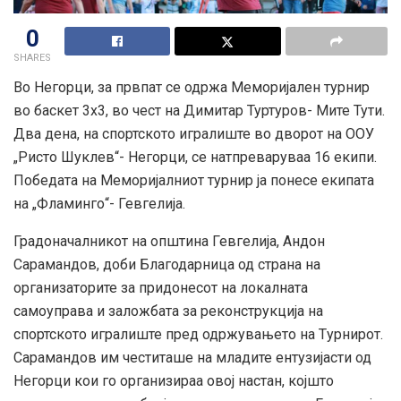
0
SHARES
Во Негорци, за првпат се одржа Меморијален турнир
во баскет 3х3, во чест на Димитар Туртуров- Мите Тути.
Два дена, на спортското игралиште во дворот на ООУ
„Ристо Шуклев“- Негорци, се натпреваруваа 16 екипи.
Победата на Меморијалниот турнир ја понесе екипата
на „Фламинго“- Гевгелија.
Градоначалникот на општина Гевгелија, Андон
Сарамандов, доби Благодарница од страна на
организаторите за придонесот на локалната
самоуправа и заложбата за реконструкција на
спортското игралиште пред одржувањето на Tурнирот.
Сарамандов им честиташе на младите ентузијасти од
Негорци кои го организираа овој настан, којшто