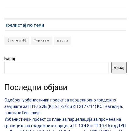
Прелистај по теми
Систем 48
Туризам
вести
Барај
Барај
Последни објави
Одобрен урбанистички проект за парцелирано градежно
земјиште за ГП10.5.2Б (КП 2173/2 и КП 2177/14) КО Гевгелија,
општина Гевгелија
Урбанистички проект со план за парцелација за промена на
границите на градежните парцели ГП 10.4.8 и ГП 10.4.5 од ДУП