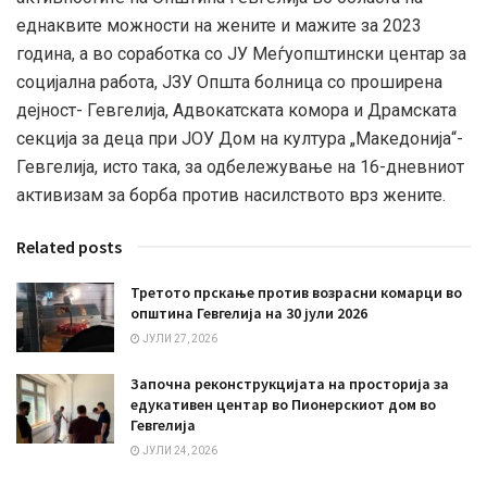
еднаквите можности на жените и мажите за 2023
година, а во соработка со ЈУ Меѓуопштински центар за
социјална работа, ЈЗУ Општа болница со проширена
дејност- Гевгелија, Адвокатската комора и Драмската
секција за деца при ЈОУ Дом на култура „Македонија“-
Гевгелија, исто така, за одбележување на 16-дневниот
активизам за борба против насилството врз жените.
Related posts
Третото прскање против возрасни комарци во
општина Гевгелија на 30 јули 2026
ЈУЛИ 27, 2026
Започна реконструкцијата на просторија за
едукативен центар во Пионерскиот дом во
Гевгелија
ЈУЛИ 24, 2026