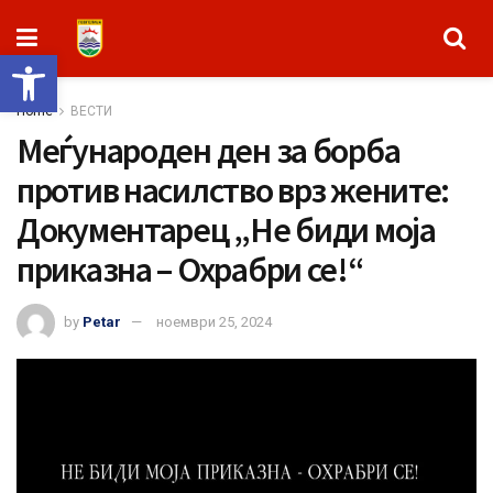
Open toolbar
Home
ВЕСТИ
Меѓународен ден за борба
против насилство врз жените:
Документарец „Не биди моја
приказна – Охрабри се!“
by
Petar
ноември 25, 2024