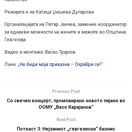
Режијата е на Катица Џишева Дупарова.
Организацијата на Петар Јанчев, заменик-координатор
за еднакви можности на жените и мажите во Општина
Гевгелија.
Видео и монтажа: Васко Трајков.
Линк:
„Не биди моја приказна – Охрабри се!“
Previous Post
Со свечен концерт, промовирано новото пијано во
ООМУ „Васо Карајанов“
Next Post
Поткаст 3: Нејзиниот „гевгелиски“ бизнис