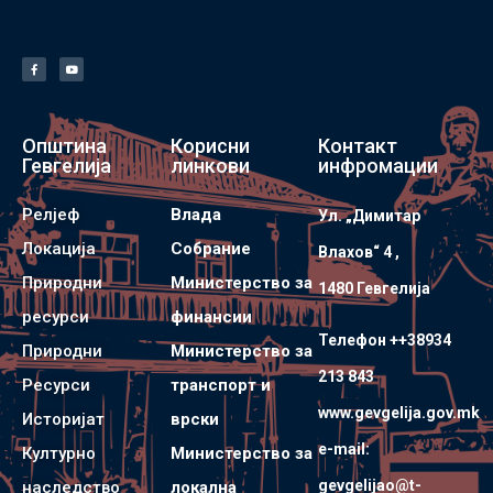
Општина
Корисни
Контакт
Гевгелија
линкови
инфромации
Релјеф
Влада
Ул. „Димитар
Локација
Собрание
Влахов“ 4 ,
Природни
Министерство за
1480 Гевгелијa
ресурси
финансии
Телефон ++38934
Природни
Министерство за
213 843
Ресурси
транспорт и
www.gevgelija.gov.mk
Историјат
врски
e-mail:
Културно
Министерство за
gevgelijao@t-
наследство
локална