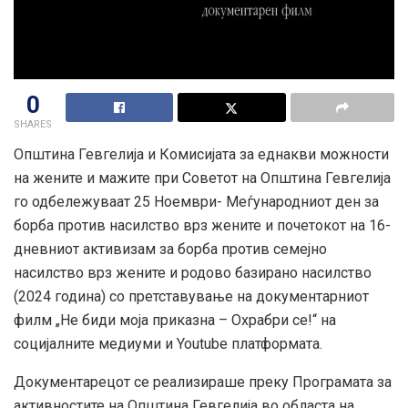
0
SHARES
Општина Гевгелија и Комисијата за еднакви можности
на жените и мажите при Советот на Општина Гевгелија
го одбележуваат 25 Ноември- Меѓународниот ден за
борба против насилство врз жените и почетокот на 16-
дневниот активизам за борба против семејно
насилство врз жените и родово базирано насилство
(2024 година) со претставување на документарниот
филм „Не биди моја приказна –
Охрабри се!“ на
социјалните медиуми и Youtube платформата.
Документарецот се реализираше преку Програмата за
активностите на Општина Гевгелија во областа на