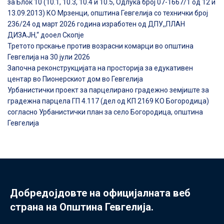
за Блок 10 (10.1, 10.3, 10.4 и 10.5, Одлука број 07-1667/1 од 12 и
13.09.2013) КО Мрзенци, општина Гевгелија со технички број
236/24 од март 2026 година изработен од ДПУ,,ПЛАН
ДИЗАЈН,“ дооел Скопје
Третото прскање против возрасни комарци во општина
Гевгелија на 30 јули 2026
Започна реконструкцијата на просторија за едукативен
центар во Пионерскиот дом во Гевгелија
Урбанистички проект за парцелирано градежно земјиште за
градежна парцела ГП 4.117 (дел од КП 2169 КО Богородица)
согласно Урбанистички план за село Богородица, општина
Гевгелија
Добредојдовте на официјалната веб
страна на Општина Гевгелија.