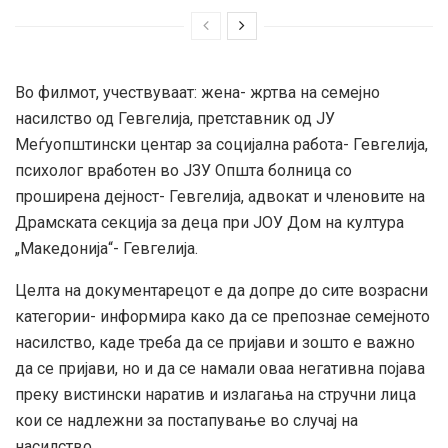
Во филмот, учествуваат: жена- жртва на семејно
насилство од Гевгелија, претставник од ЈУ
Меѓуопштински центар за социјална работа- Гевгелија,
психолог вработен во ЈЗУ Општа болница со
проширена дејност- Гевгелија, адвокат и членовите на
Драмската секција за деца при ЈОУ Дом на култура
„Македонија“- Гевгелија.
Целта на документарецот е да допре до сите возрасни
категории- информира како да се препознае семејното
насилство, каде треба да се пријави и зошто е важно
да се пријави, но и да се намали оваа негативна појава
преку вистински наратив и излагања на стручни лица
кои се надлежни за постапување во случај на
насилство.