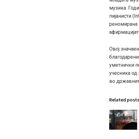
музика. Год
пијанисти (In
реномирана п
афирмацијата
Овој значаен
благодарение
уметнички п
учесника од 
во државнит
Related post