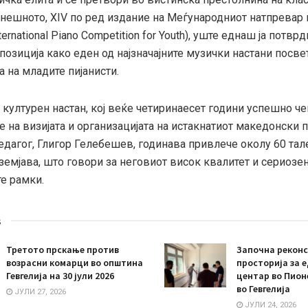
инeшното, XIV по ред издание на Меѓународниот натпревар
ternational Piano Competition for Youth), уште еднаш ја потврд
озиција како еден од најзначајните музички настани посве
 на младите пијанисти.
 културен настан, кој веќе четиринаесет години успешно ч
 на визијата и организацијата на истакнатиот македонски п
едагог, Глигор Гелебешев, годинава привлече околу 60 та
земјава, што говори за неговиот висок квалитет и сериозе
е рамки.
s
Третото прскање против
Започна реконс
возрасни комарци во општина
просторија за 
Гевгелија на 30 јули 2026
центар во Пион
во Гевгелија
ЈУЛИ 27, 2026
ЈУЛИ 24, 2026