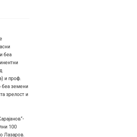
е
расни
и беа
минентни
д
) и проф.
о беа земени
та зрелост и
арајанов“-
лни 100
о Лазаров.