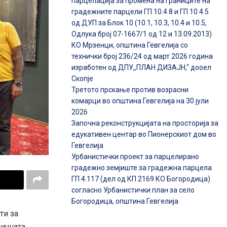
парцелација за промена на границите на
градежните парцели ГП 10.4.8 и ГП 10.4.5
од ДУП за Блок 10 (10.1, 10.3, 10.4 и 10.5,
Одлука број 07-1667/1 од 12 и 13.09.2013)
КО Мрзенци, општина Гевгелија со
технички број 236/24 од март 2026 година
изработен од ДПУ,,ПЛАН ДИЗАЈН,“ дооел
Скопје
Третото прскање против возрасни
комарци во општина Гевгелија на 30 јули
2026
Започна реконструкцијата на просторија за
едукативен центар во Пионерскиот дом во
Гевгелија
Урбанистички проект за парцелирано
градежно земјиште за градежна парцела
ГП 4.117 (дел од КП 2169 КО Богородица)
согласно Урбанистички план за село
Богородица, општина Гевгелија
ти за
сичната