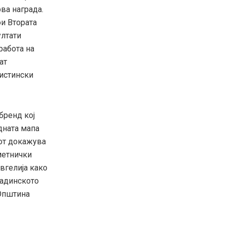
ва награда.
ои Втората
ултати
работа на
ат
вистински
бренд кој
дната мапа
нот докажува
метнички
вгелија како
ладинското
 Општина