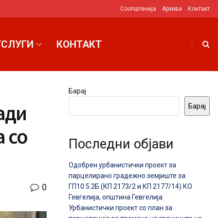
Соопштенија
Архива
Контакт
УСЛУГИ
КОНТАКТ
Барај
ади
Барај
 со
Последни објави
Одобрен урбанистички проект за
парцелирано градежно земјиште за
0
ГП10.5.2Б (КП 2173/2 и КП 2177/14) КО
Гевгелија, општина Гевгелија
Урбанистички проект со план за