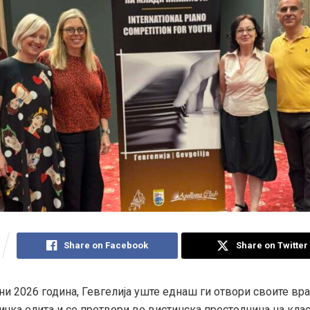
Share on Facebook
Share on Twitter
уни 2026 година, Гевгелија уште еднаш ги отвори своите вра
ичка елита и се претвори во вистинска престолнина на кла