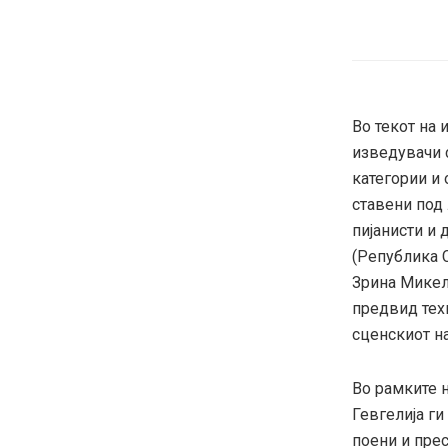
Во текот на
изведувачи с
категории и 
ставени под
пијанисти и
(Република С
Зрина Микел
предвид техн
сценскиот на
Во рамките н
Гевгелија ги
поени и пре