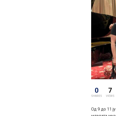
0
7
SHARES
VIEWS
Од 9 до 11 ј
младата муз