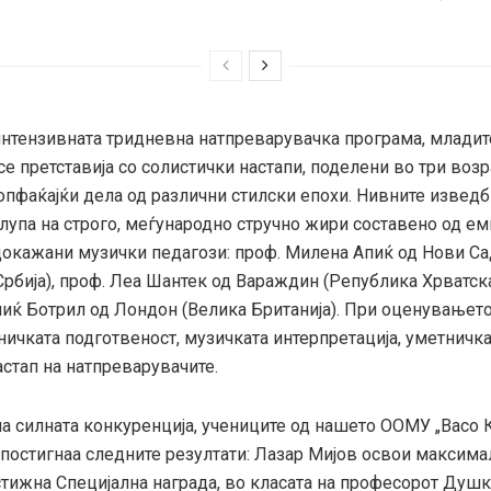
 интензивната тридневна натпреварувачка програма, младит
е претставија со солистички настапи, поделени во три воз
опфаќајќи дела од различни стилски епохи. Нивните изведб
 лупа на строго, меѓународно стручно жири составено од е
 докажани музички педагози: проф. Милена Апиќ од Нови Са
рбија), проф. Леа Шантек од Вараждин (Република Хрватска
иќ Ботрил од Лондон (Велика Британија). При оценувањет
ичката подготвеност, музичката интерпретација, уметничка
стап на натпреварувачите.
а силната конкуренција, учениците од нашето ООМУ „Васо К
 постигнаа следните резултати: Лазар Мијов освои максима
стижна Специјална награда, во класата на професорот Душк