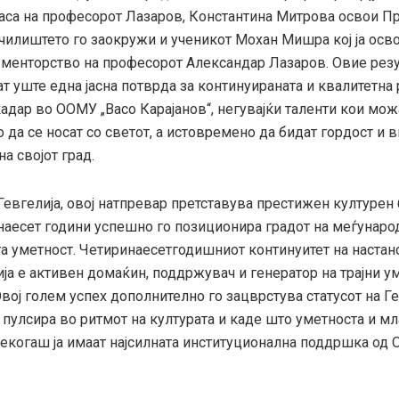
ласа на професорот Лазаров, Константина Митрова освои Пр
Училиштето го заокружи и ученикот Мохан Мишра кој ја осв
д менторство на професорот Александар Лазаров. Овие рез
т уште една јасна потврда за континуираната и квалитетна 
адар во ООМУ „Васо Карајанов“, негувајќи таленти кои мож
да се носат со светот, а истовремено да бидат гордост и 
а својот град.
евгелија, овој натпревар претставува престижен културен 
наесет години успешно го позиционира градот на меѓунаро
та уметност. Четиринаесетгодишниот континуитет на наста
ја е активен домаќин, поддржувач и генератор на трајни у
вој голем успех дополнително го зацврстува статусот на Ге
 пулсира во ритмот на културата и каде што уметноста и м
екогаш ја имаат најсилната институционална поддршка од