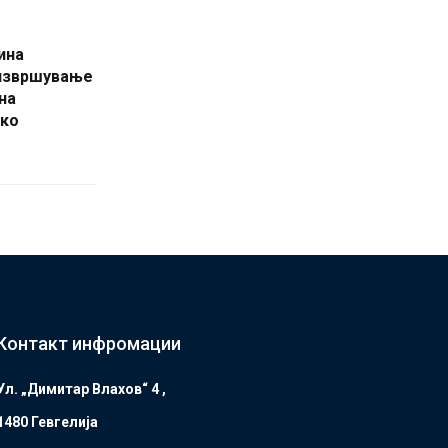
ина
 извршување
на
ако
Контакт инфромации
Ул. „Димитар Влахов“ 4 ,
1480 Гевгелијa