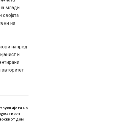
 на млади
и својата
тени на
екори напред
ијанист и
лентирани
н авторитет
трукцијата на
едукативен
ерскиот дом