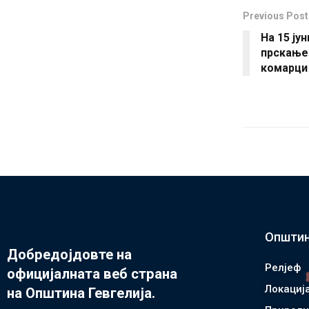
Previous Post
На 15 ју
прскање
комарци 
Општин
Добредојдовте на
Релјеф
официјалната веб страна
Локациј
на Општина Гевгелија.