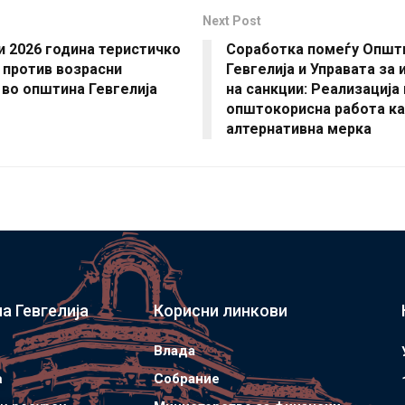
Next Post
ни 2026 година теристичко
Соработка помеѓу Општ
 против возрасни
Гевгелија и Управата за
во општина Гевгелија
на санкции: Реализација 
општокорисна работа к
алтернативна мерка
а Гевгелија
Корисни линкови
Влада
а
Собрание