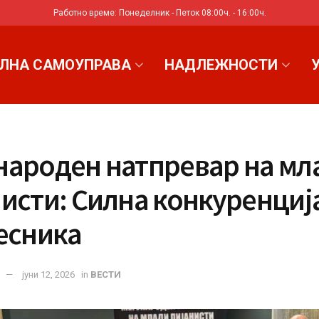
Работно време: Понеделник - Петок 08:00ч. - 16:00ч.
ЛНА САМОУПРАВА
НАДЛЕЖНОСТИ
народен натпревар на мл
исти: Силна конкуренција
есника
јуни 12, 2026
in
ВЕСТИ