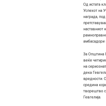
Од истата к
Успехот на 
награда, по
претставуваа
наставниот к
рамноправно 
амбасадори н
За Општина Г
веќе четири
на сериозна
дека Гевгели
вредности. О
средина која
творештво с
Гевгелија.