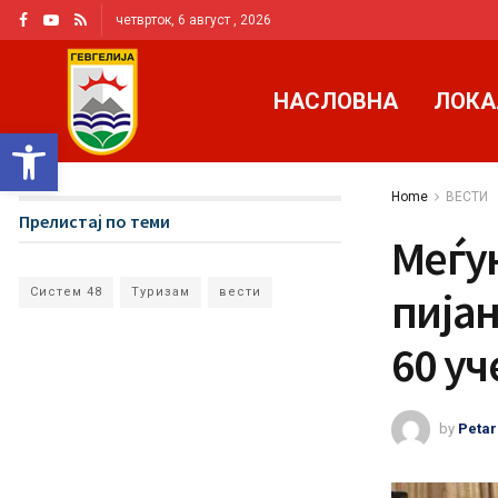
четврток, 6 август , 2026
НАСЛОВНА
ЛОКА
Open toolbar
Home
ВЕСТИ
Прелистај по теми
Меѓу
пијан
Систем 48
Туризам
вести
60 уч
by
Petar