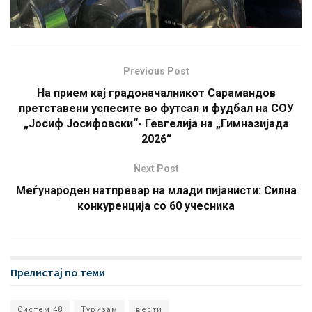
Previous Post
На прием кај градоначалникот Сарамандов
претставени успесите во футсал и фудбал на СОУ
„Јосиф Јосифовски“- Гевгелија на „Гимназијада
2026“
Next Post
Меѓународен натпревар на млади пијанисти: Силна
конкуренција со 60 учесника
Прелистај по теми
Систем 48
Туризам
вести