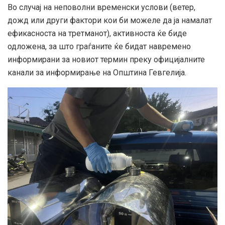
Во случај на неповолни временски услови (ветер,
дожд или други фактори кои би можеле да ја намалат
ефикасноста на третманот), активноста ќе биде
одложена, за што граѓаните ќе бидат навремено
информирани за новиот термин преку официјалните
канали за информирање на Општина Гевгелија.