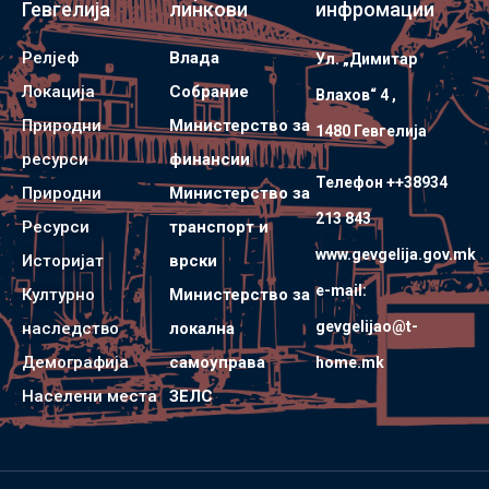
Гевгелија
линкови
инфромации
Релјеф
Влада
Ул. „Димитар
Локација
Собрание
Влахов“ 4 ,
Природни
Министерство за
1480 Гевгелијa
ресурси
финансии
Телефон ++38934
Природни
Министерство за
213 843
Ресурси
транспорт и
www.gevgelija.gov.mk
Историјат
врски
e-mail:
Културно
Министерство за
gevgelijao@t-
наследство
локална
Демографија
самоуправа
home.mk
Населени места
ЗЕЛС