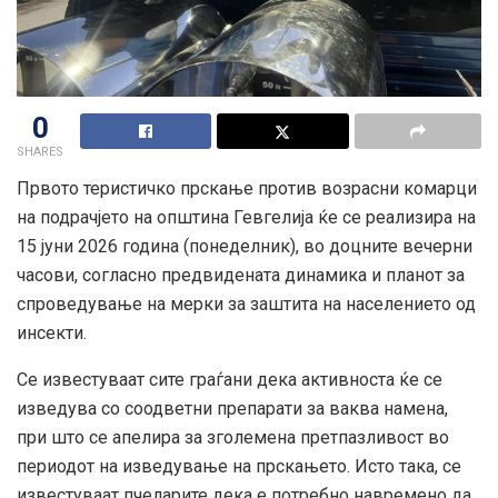
0
SHARES
Првото теристичко прскање против возрасни комарци
на подрачјето на општина Гевгелија ќе се реализира на
15 јуни 2026 година (понеделник), во доцните вечерни
часови, согласно предвидената динамика и планот за
спроведување на мерки за заштита на населението од
инсекти.
Се известуваат сите граѓани дека активноста ќе се
изведува со соодветни препарати за ваква намена,
при што се апелира за зголемена претпазливост во
периодот на изведување на прскањето. Исто така, се
известуваат пчеларите дека е потребно навремено да