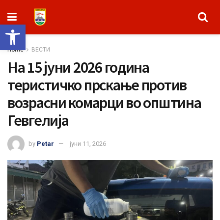
Open toolbar
Home
ВЕСТИ
На 15 јуни 2026 година
теристичко прскање против
возрасни комарци во општина
Гевгелија
by
Petar
јуни 11, 2026