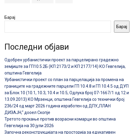
Барај
Барај
Последни објави
Одобрен урбанистички проект за парцелирано градежно
земјиште за ГП10.5.2Б (КП 2173/2 и КП 2177/14) КО Гевгелија,
општина Гевгелија
Урбанистички проект со план за парцелација за промена на
границите на градежните парцели ГП 10.4.8 и ГП 10.4.5 од ДУП
за Блок 10 (10.1, 10.3, 10.4 и 10.5, Одлука број 07-1667/1 од 12 и
13.09.2013) КО Мрзенци, општина Гевгелија со технички број
236/24 од март 2026 година изработен од ДПУ,,ПЛАН
ДИЗАЈН,“ дооел Скопје
Третото прскање против возрасни комарци во општина
Гевгелија на 30 јули 2026
Започна реконструкцијата на просторија за едукативен