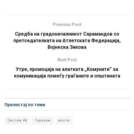
Previous Post
Средба на градоначалникот Сарамандов со
претседателката на Атлетската Федерација,
Војнеска Зикова
Next Post
Утре, промоција на алатката „Комунити“ за
комуникација помеѓу граѓаните и општината
Прелистај по теми
Систем 48
Туризам
вести