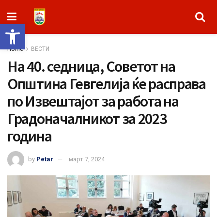
Open toolbar
Home
ВЕСТИ
На 40. седница, Советот на
Општина Гевгелија ќе расправа
по Извештајот за работа на
Градоначалникот за 2023
година
by
Petar
март 7, 2024