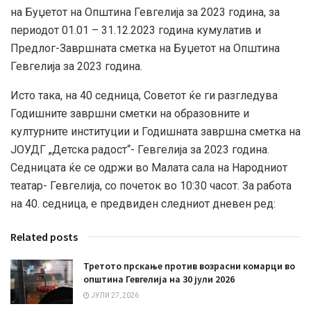
на Буџетот на Општина Гевгелија за 2023 година, за
периодот 01.01 – 31.12.2023 година кумулатив и
Предлог-Завршната сметка на Буџетот на Општина
Гевгелија за 2023 година.
Исто така, на 40 седница, Советот ќе ги разгледува
Годишните завршни сметки на образовните и
културните институции и Годишната завршна сметка на
ЈОУДГ „Детска радост“- Гевгелија за 2023 година.
Седницата ќе се одржи во Малата сала на Народниот
театар- Гевгелија, со почеток во 10:30 часот. За работа
на 40. седница, е предвиден следниот дневен ред:
Related posts
Третото прскање против возрасни комарци во
општина Гевгелија на 30 јули 2026
ЈУЛИ 27, 2026