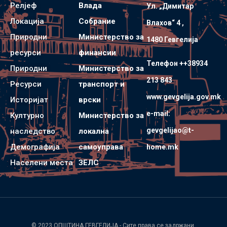
Релјеф
Влада
Ул. „Димитар
Локација
Собрание
Влахов“ 4 ,
Природни
Министерство за
1480 Гевгелијa
ресурси
финансии
Телефон ++38934
Природни
Министерство за
213 843
Ресурси
транспорт и
www.gevgelija.gov.mk
Историјат
врски
e-mail:
Културно
Министерство за
gevgelijao@t-
наследство
локална
Демографија
самоуправа
home.mk
Населени места
ЗЕЛС
© 2023
ОПШТИНА ГЕВГЕЛИЈА
- Сите права се задржани.