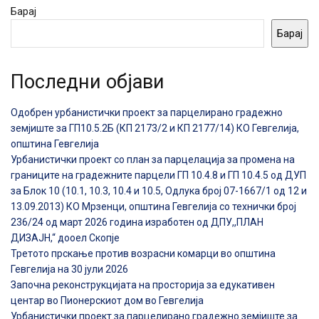
Барај
Барај
Последни објави
Одобрен урбанистички проект за парцелирано градежно
земјиште за ГП10.5.2Б (КП 2173/2 и КП 2177/14) КО Гевгелија,
општина Гевгелија
Урбанистички проект со план за парцелација за промена на
границите на градежните парцели ГП 10.4.8 и ГП 10.4.5 од ДУП
за Блок 10 (10.1, 10.3, 10.4 и 10.5, Одлука број 07-1667/1 од 12 и
13.09.2013) КО Мрзенци, општина Гевгелија со технички број
236/24 од март 2026 година изработен од ДПУ,,ПЛАН
ДИЗАЈН,“ дооел Скопје
Третото прскање против возрасни комарци во општина
Гевгелија на 30 јули 2026
Започна реконструкцијата на просторија за едукативен
центар во Пионерскиот дом во Гевгелија
Урбанистички проект за парцелирано градежно земјиште за