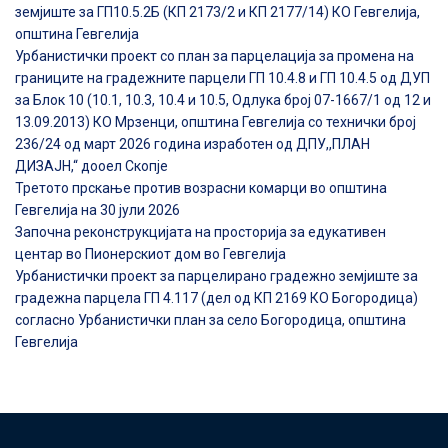
земјиште за ГП10.5.2Б (КП 2173/2 и КП 2177/14) КО Гевгелија,
општина Гевгелија
Урбанистички проект со план за парцелација за промена на
границите на градежните парцели ГП 10.4.8 и ГП 10.4.5 од ДУП
за Блок 10 (10.1, 10.3, 10.4 и 10.5, Одлука број 07-1667/1 од 12 и
13.09.2013) КО Мрзенци, општина Гевгелија со технички број
236/24 од март 2026 година изработен од ДПУ,,ПЛАН
ДИЗАЈН,“ дооел Скопје
Третото прскање против возрасни комарци во општина
Гевгелија на 30 јули 2026
Започна реконструкцијата на просторија за едукативен
центар во Пионерскиот дом во Гевгелија
Урбанистички проект за парцелирано градежно земјиште за
градежна парцела ГП 4.117 (дел од КП 2169 КО Богородица)
согласно Урбанистички план за село Богородица, општина
Гевгелија