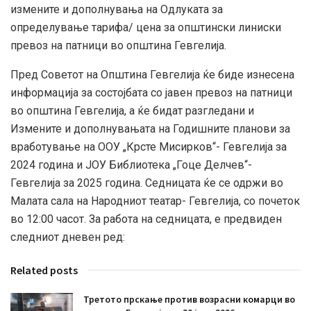
измените и дополнувања на Одлуката за
определување тарифа/ цена за општински линиски
превоз на патници во општина Гевгелија.
Пред Советот на Општина Гевгелија ќе биде изнесена
информација за состојбата со јавен превоз на патници
во општина Гевгелија, а ќе бидат разгледани и
Измените и дополнувањата на Годишните планови за
вработување на ООУ „Крсте Мисирков“- Гевгелија за
2024 година и ЈОУ Библиотека „Гоце Делчев“-
Гевгелија за 2025 година. Седницата ќе се одржи во
Малата сала на Народниот театар- Гевгелија, со почеток
во 12:00 часот. За работа на седницата, е предвиден
следниот дневен ред:
Related posts
Третото прскање против возрасни комарци во