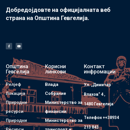
Добредојдовте на официјалната веб
страна на Општина Гевгелија.
Општина
Корисни
Контакт
Гевгелија
линкови
инфромации
Релјеф
Влада
Ул. „Димитар
Локација
Собрание
Влахов“ 4 ,
Природни
Министерство за
1480 Гевгелијa
ресурси
финансии
Телефон ++38934
Природни
Министерство за
213 843
Ресурси
транспорт и