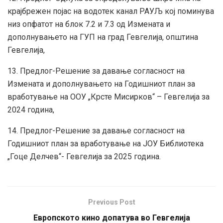
крајбрежен појас на водотек канал РАУЉ кој поминува
низ опфатот на блок 7.2 и 7.3 од Измената и
дополнувањето на ГУП на град Гевгелија, општина
Гевгелија,
13. Предлог-Решение за давање согласност на
Измената и дополнувањето на Годишниот план за
вработување на ООУ „Крсте Мисирков“ – Гевгелија за
2024 година,
14. Предлог-Решение за давање согласност на
Годишниот план за вработување на JOУ Библиотека
„Гоце Делчев“- Гевгелија за 2025 година.
Previous Post
Европското кино допатува во Гевгелија