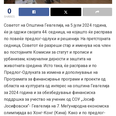
0
SHARES
Советот на Општина Гевгелија, на 5 јули 2024 година,
ќе ја одржи својата 44. седница, на којашто ќе расправа
по повеќе предлог-одлуки и решенија. На претстојната
седница, Советот ќе разреши стар и именува нов член
во постојаните Комисии за статут и прописи и
урбанизам, комунални дејности и заштита на
животната средина. Исто така, ќе расправа и по
Предлог-Одлуката за измена и дополнување на
Програмата за финансирање
програми и проекти од
областа на културата од интерес на општина Гевгелија
за 2024 година и за обезбедување финансиска
поддршка за учество на ученик од СОУ „Јосиф
Јосифовски“- Гевгелија на 7. Меѓународна економска
олимпијада во Хонг-Конг (Кина). Како и по предлог-