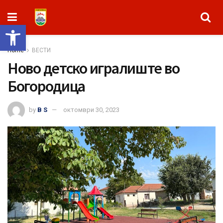
Open toolbar
Home
ВЕСТИ
Ново детско игралиште во
Богородица
by
B S
октомври 30, 2023