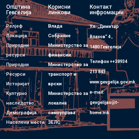
Општина
Корисни
Контакт
Гевгелија
линкови
инфромации
Релјеф
Влада
Ул. „Димитар
Локација
Собрание
Влахов“ 4 ,
Природни
Министерство за
1480 Гевгелијa
ресурси
финансии
Телефон ++38934
Природни
Министерство за
213 843
Ресурси
транспорт и
www.gevgelija.gov.mk
Историјат
врски
e-mail:
Културно
Министерство за
gevgelijao@t-
наследство
локална
Демографија
самоуправа
home.mk
Населени места
ЗЕЛС