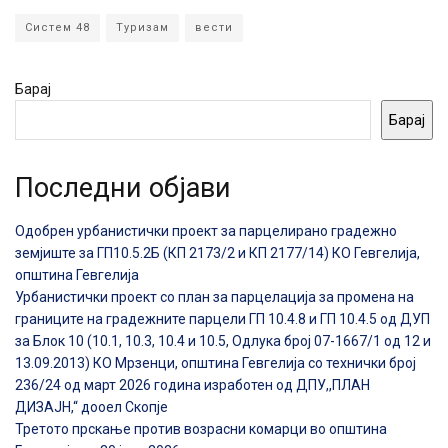
Систем 48
Туризам
вести
Барај
Барај
Последни објави
Одобрен урбанистички проект за парцелирано градежно
земјиште за ГП10.5.2Б (КП 2173/2 и КП 2177/14) КО Гевгелија,
општина Гевгелија
Урбанистички проект со план за парцелација за промена на
границите на градежните парцели ГП 10.4.8 и ГП 10.4.5 од ДУП
за Блок 10 (10.1, 10.3, 10.4 и 10.5, Одлука број 07-1667/1 од 12 и
13.09.2013) КО Мрзенци, општина Гевгелија со технички број
236/24 од март 2026 година изработен од ДПУ,,ПЛАН
ДИЗАЈН,“ дооел Скопје
Третото прскање против возрасни комарци во општина