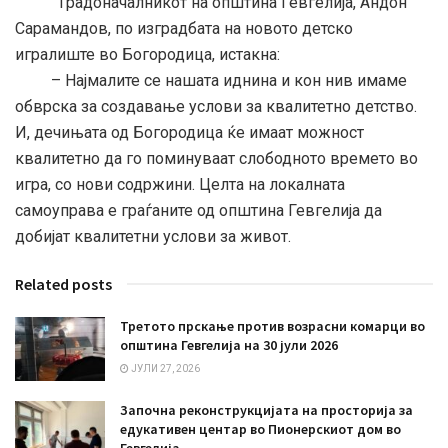
Градоначалникот на општина Гевгелија, Андон
Сарамандов, по изградбата на новото детско
игралиште во Богородица, истакна:
– Најмалите се нашата иднина и кон нив имаме
обврска за создавање услови за квалитетно детство.
И, дечињата од Богородица ќе имаат можност
квалитетно да го поминуваат слободното времето во
игра, со нови содржини. Целта на локалната
самоуправа е граѓаните од општина Гевгелија да
добијат квалитетни услови за живот.
Related posts
Третото прскање против возрасни комарци во
општина Гевгелија на 30 јули 2026
ЈУЛИ 27, 2026
Започна реконструкцијата на просторија за
едукативен центар во Пионерскиот дом во