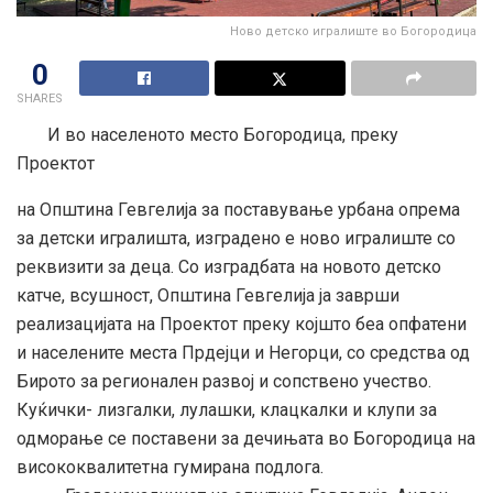
Ново детско игралиште во Богородица
0
SHARES
И во населеното место Богородица, преку
Проектот
на Општина Гевгелија за поставување урбана опрема
за детски игралишта, изградено е ново игралиште со
реквизити за деца. Со изградбата на новото детско
катче, всушност, Општина Гевгелија ја заврши
реализацијата на Проектот преку којшто беа опфатени
и населените места Прдејци и Негорци, со средства од
Бирото за регионален развој и сопствено учество.
Куќички- лизгалки, лулашки, клацкалки и клупи за
одморање се поставени за дечињата во Богородица на
висококвалитетна гумирана подлога.