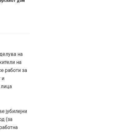
ерскиот дом
оделува на
жители на
е работи за
 и
 лица
е јубилејни
д (за
 работна