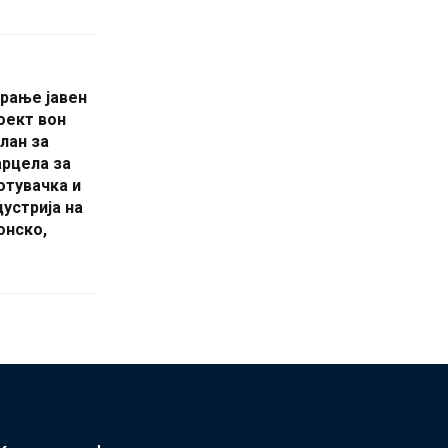
рање јавен
оект вон
лан за
рцела за
отувачка и
устрија на
онско,