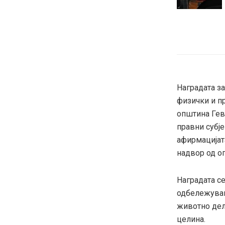
Наградата з
физички и п
општина Гевг
правни субје
афирмацијата
надвор од о
Наградата с
одбележувањ
животно дел
целина.