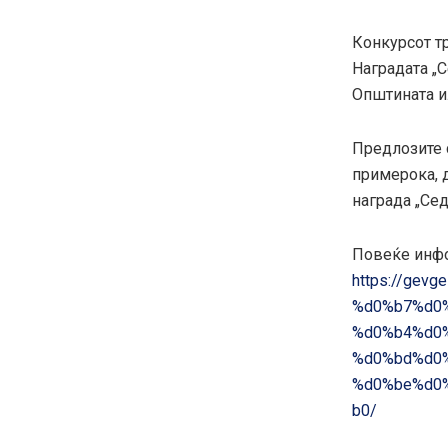
Конкурсот тр
Наградата „
Општината ил
Предлозите 
примерока, 
награда „Сед
Повеќе инфо
https://ge
%d0%b7%d0
%d0%b4%d0
%d0%bd%d0
%d0%be%d0
b0/