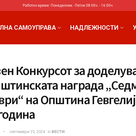
Работно време: Понеделник - Петок 08:00ч. - 16:00ч.
ЛНА САМОУПРАВА
НАДЛЕЖНОСТИ
вен Конкурсот за доделу
пштинската награда „Сед
ри“ на Општина Гевгелиј
 година
септември 25, 2024
in
ВЕСТИ