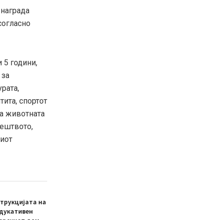
 награда
согласно
 5 години,
 за
урата,
тита, спортот
на животната
рештвото,
ниот
трукцијата на
едукативен