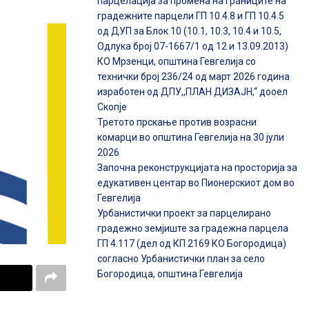
парцелација за промена на границите на
градежните парцели ГП 10.4.8 и ГП 10.4.5
од ДУП за Блок 10 (10.1, 10.3, 10.4 и 10.5,
Одлука број 07-1667/1 од 12 и 13.09.2013)
КО Мрзенци, општина Гевгелија со
технички број 236/24 од март 2026 година
изработен од ДПУ,,ПЛАН ДИЗАЈН,“ дооел
Скопје
Третото прскање против возрасни
комарци во општина Гевгелија на 30 јули
2026
Започна реконструкцијата на просторија за
едукативен центар во Пионерскиот дом во
Гевгелија
Урбанистички проект за парцелирано
градежно земјиште за градежна парцела
ГП 4.117 (дел од КП 2169 КО Богородица)
согласно Урбанистички план за село
Богородица, општина Гевгелија