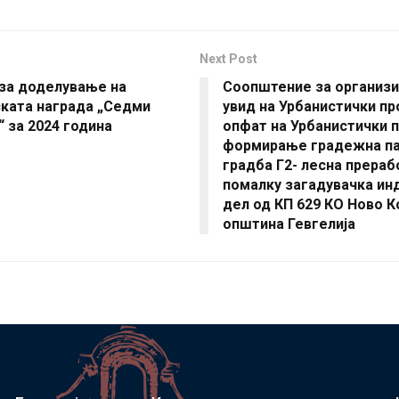
Next Post
 за доделување на
Соопштение за организи
ката награда „Седми
увид на Урбанистички пр
 за 2024 година
опфат на Урбанистички п
формирање градежна па
градба Г2- лесна прераб
помалку загадувачка инд
дел од КП 629 КО Ново К
општина Гевгелија