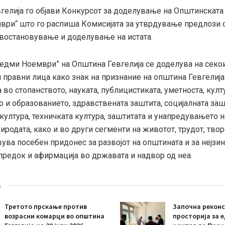
гелија го објави Конкурсот за доделување на Општинската
ври“ што го распиша Комисијата за утврдување предлози 
 востановување и доделување на истата.
Седми Ноември” на Општина Гевгелија се доделува на секои
 правни лица како знак на признание на општина Гевгелија
 во стопанството, науката,
публицистиката, уметноста, култ
 и образованието, здравствената заштита, социјалната заш
култура, техничката култура, заштитата и унапредувањето 
иродата, како и во други сегменти на животот, трудот, тво
ува посебен придонес за развојот на општината и за нејзи
предок и афирмација во државата и надвор од неа.
s
Третото прскање против
Започна реконс
возрасни комарци во општина
просторија за 