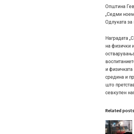
Општина Гев
„Седми ноем
Одлуката за
Наградата „
на физички и
остварувања
воспитанието
и физичката 
средина и пр
што претстав
севкупен на
Related post