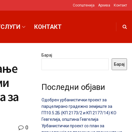
Соопштенија
Архива
Контакт
УСЛУГИ
КОНТАКТ
Барај
вање
Барај
ми
Последни објави
а за
Одобрен урбанистички проект за
парцелирано градежно земјиште за
ГП10.5.2Б (КП 2173/2 и КП 2177/14) КО
Гевгелија, општина Гевгелија
Урбанистички проект со план за
0