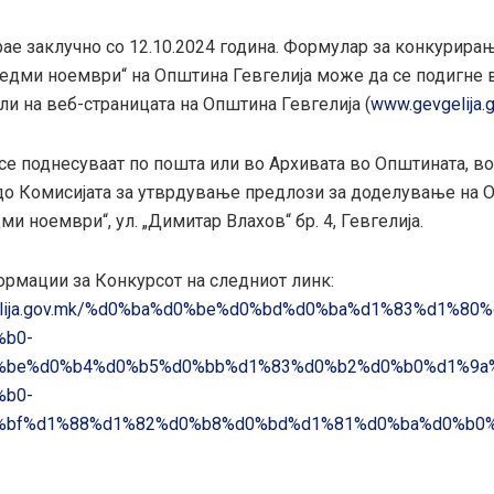
ае заклучно со 12.10.2024 година. Формулар за конкурирањ
Седми ноември“ на Општина Гевгелија може да се подигне 
и на веб-страницата на Општина Гевгелија (
www.gevgelija.
се поднесуваат по пошта или во Архивата во Општината, во
до Комисијата за утврдување предлози за доделување на 
ми ноември“, ул. „Димитар Влахов“ бр. 4, Гевгелија.
рмации за Конкурсот на следниот линк:
vgelija.gov.mk/%d0%ba%d0%be%d0%bd%d0%ba%d1%83%d1%80
%b0-
%be%d0%b4%d0%b5%d0%bb%d1%83%d0%b2%d0%b0%d1%9a
%b0-
%bf%d1%88%d1%82%d0%b8%d0%bd%d1%81%d0%ba%d0%b0