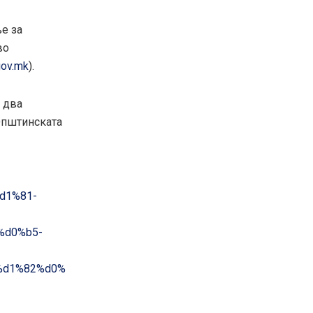
е за
во
gov.mk
).
 два
Општинската
%d1%81-
%d0%b5-
%d1%82%d0%