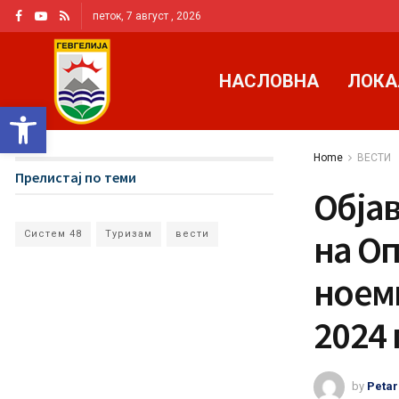
петок, 7 август , 2026
НАСЛОВНА
ЛОКА
Open toolbar
Home
ВЕСТИ
Прелистај по теми
Обја
на О
Систем 48
Туризам
вести
ноемв
2024
by
Petar