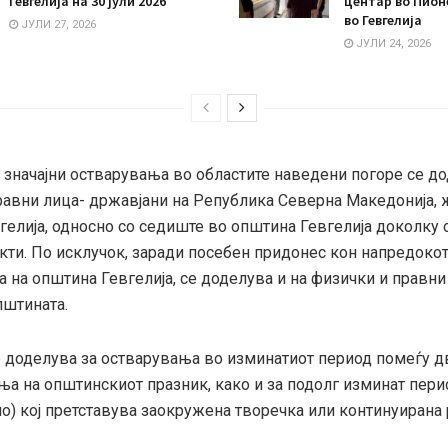
Гевгелија на 30 јули 2026
центар во Пион
во Гевгелија
ЈУЛИ 27, 2026
ЈУЛИ 24, 2026
а значајни остварувања во областите наведени погоре се д
равни лица- државјани на Република Северна Македонија, 
елија, односно со седиште во општина Гевгелија доколку с
кти. По исклучок, заради посебен придонес кон напредокот
 на општина Гевгелија, се доделува и на физички и правни
пштината.
е доделува за остварувања во изминатиот период помеѓу дв
а на општинскиот празник, како и за подолг изминат перио
о) кој претставува заокружена творечка или континуирана