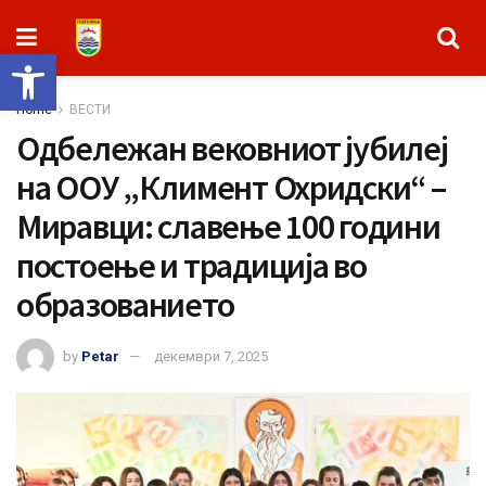
Open toolbar
Home
ВЕСТИ
Одбележан вековниот јубилеј
на ООУ „Климент Охридски“ –
Миравци: славење 100 години
постоење и традиција во
образованието
by
Petar
декември 7, 2025