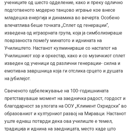
учениците од шесто одделение, како и преку одлично
подготвеното модерно танцовo играње кое внесе
младешка енергија и динамика во вечерта. Особено
впечатлива беше точката „Сплет од генерации“,
изведена од играорната група, која ја симболизираше
поврзаноста помеѓу минатото и иднината на
Училиштето. Настанот кулминираше со настапот на
Училишниот хор и оркестар, како и со музичкиот сплет
изведен од ученици од различни генерации- силна и
емотивна завршница која ги отслика срцето и душата
на јубилејот.
Свеченото одбележување на 100-годишнината
претставуваше момент на заедничка радост, гордост и
благодарност за улогата на ООУ „Климент Охридски“ во
образовниот и културниот развој на Миравци. Настанот
уште еднаш потврди дека ова училиште е темел,
традиција и иднина на заедницата, место каде што