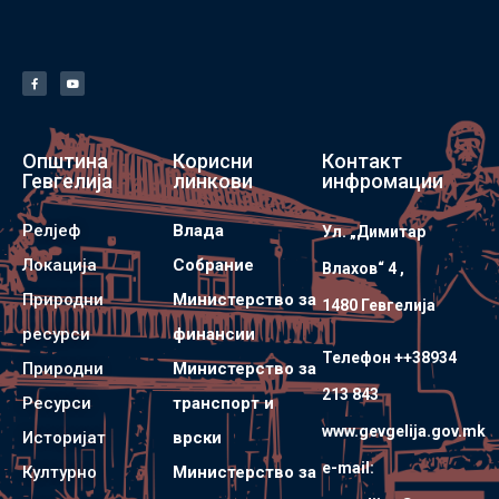
Општина
Корисни
Контакт
Гевгелија
линкови
инфромации
Релјеф
Влада
Ул. „Димитар
Локација
Собрание
Влахов“ 4 ,
Природни
Министерство за
1480 Гевгелијa
ресурси
финансии
Телефон ++38934
Природни
Министерство за
213 843
Ресурси
транспорт и
www.gevgelija.gov.mk
Историјат
врски
e-mail:
Културно
Министерство за