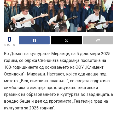
0
SHARES
Во Домот на културата- Миравци, на 5 декември 2025
година, се одржа Свечената академија посветена на
100-годишнината од основањето на ООУ „Климент
Охридски“- Миравци. Настанот, кој се одвиваше под
мотото: „Век, светлина, знаење…“, со својата содржина,
симболика и емоција претставуваше вистински
празник на образованието и културата во заедницата, а
воедно беше и дел од програмата „Гевгелија град на
културата за 2025 година“.