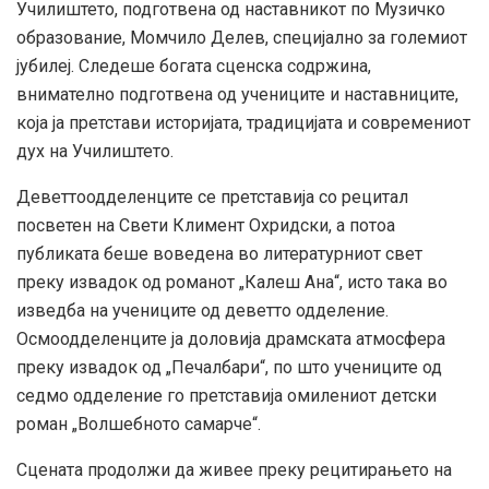
Училиштето, подготвена од наставникот по Музичко
образование, Момчило Делев, специјално за големиот
јубилеј. Следеше богата сценска содржина,
внимателно подготвена од учениците и наставниците,
која ја претстави историјата, традицијата и современиот
дух на Училиштето.
Деветтоодделенците се претставија со рецитал
посветен на Свети Климент Охридски, а потоа
публиката беше воведена во литературниот свет
преку извадок од романот „Калеш Ана“, исто така во
изведба на учениците од деветто одделение.
Осмоодделенците ја доловија драмската атмосфера
преку извадок од „Печалбари“, по што учениците од
седмо одделение го претставија омилениот детски
роман „Волшебното самарче“.
Сцената продолжи да живее преку рецитирањето на