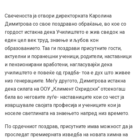
Свеченоста ја отвори директорката Каролина
Димитрова со свое поздравно обраќање, во кое со
гордост истакна дека Училиштето е жив сведок на
еден цел век труд, знаење и љубов кон
образованието. Таа ги поздрави присутните гости,
актуелни и поранешни ученици, родители, наставници
и пензионирани вработени, нагласувајќи дека
училиштето е повеќе од градба- тоа е дух што живее
низ генерациите. Меѓу другото, Димитрова истакна
дека силата на ООУ „Климент Охридски“ отсекогаш
била во неговите луѓе- наставниците кои со чест ја
извршувале својата професија и учениците кои ја
носеле светлината на знаењето напред низ времето.
По срдечниот поздрав, присутните имаа можност да ја
проследат премиерната изведба на новата химна на