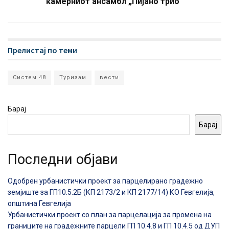
камерниот ансамбл „Пијано трио“
Прелистај по теми
Систем 48
Туризам
вести
Барај
Барај
Последни објави
Одобрен урбанистички проект за парцелирано градежно
земјиште за ГП10.5.2Б (КП 2173/2 и КП 2177/14) КО Гевгелија,
општина Гевгелија
Урбанистички проект со план за парцелација за промена на
границите на градежните парцели ГП 10.4.8 и ГП 10.4.5 од ДУП