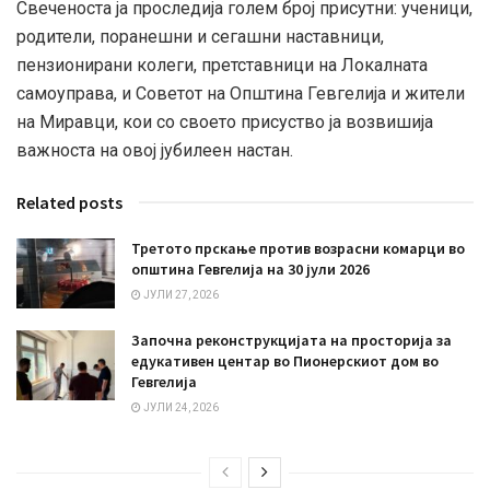
Свеченоста ја проследија голем број присутни: ученици,
родители, поранешни и сегашни наставници,
пензионирани колеги, претставници на Локалната
самоуправа, и Советот на Општина Гевгелија и жители
на Миравци, кои со своето присуство ја возвишија
важноста на овој јубилеен настан.
Related posts
Третото прскање против возрасни комарци во
општина Гевгелија на 30 јули 2026
ЈУЛИ 27, 2026
Започна реконструкцијата на просторија за
едукативен центар во Пионерскиот дом во
Гевгелија
ЈУЛИ 24, 2026