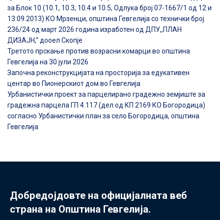
за Блок 10 (10.1, 10.3, 10.4 и 10.5, Одлука број 07-1667/1 од 12 и
13.09.2013) КО Мрзенци, општина Гевгелија со технички број
236/24 од март 2026 година изработен од ДПУ,,ПЛАН
ДИЗАЈН,“ дооел Скопје
Третото прскање против возрасни комарци во општина
Гевгелија на 30 јули 2026
Започна реконструкцијата на просторија за едукативен
центар во Пионерскиот дом во Гевгелија
Урбанистички проект за парцелирано градежно земјиште за
градежна парцела ГП 4.117 (дел од КП 2169 КО Богородица)
согласно Урбанистички план за село Богородица, општина
Гевгелија
Добредојдовте на официјалната веб
страна на Општина Гевгелија.