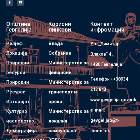
Општина
Корисни
Контакт
Гевгелија
линкови
инфромации
Релјеф
Влада
Ул. „Димитар
Локација
Собрание
Влахов“ 4 ,
Природни
Министерство за
1480 Гевгелијa
ресурси
финансии
Телефон ++38934
Природни
Министерство за
213 843
Ресурси
транспорт и
www.gevgelija.gov.mk
Историјат
врски
e-mail:
Културно
Министерство за
gevgelijao@t-
наследство
локална
Демографија
самоуправа
home.mk