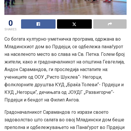
0
SHARES
Со богата културно-уметничка програма, одржана во
Младинскиот дом во Прдејци, се одбележа панаѓурот
на населеното место во слава на Св. Петка. Голем број
жители, како и градоначалникот на општина Гевгелија,
Андон Сарамандов, ги проследија настапите на:
учениците од ООУ „Ристо Шуклев“- Негорци,
фолклорните друштва КУД „Браќа Толеви“- Прдејци и
КУД „Негорци“, дечињата од ЈОУДГ „Развигорче“-
Прдејци и бендот на Филип Ангов.
Градоначалникот Сарамандов го изрази своето
задоволство што салата во овој Младински дом беше
преполна и одбележувањето на Панаѓурот во Прдејци