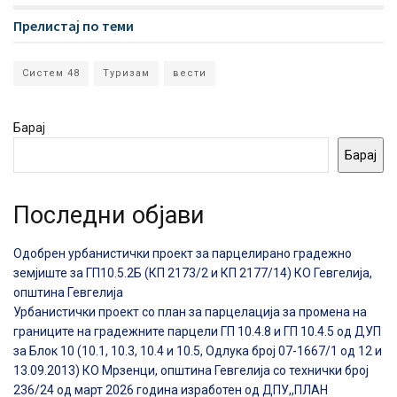
Прелистај по теми
Систем 48
Туризам
вести
Барај
Барај
Последни објави
Одобрен урбанистички проект за парцелирано градежно
земјиште за ГП10.5.2Б (КП 2173/2 и КП 2177/14) КО Гевгелија,
општина Гевгелија
Урбанистички проект со план за парцелација за промена на
границите на градежните парцели ГП 10.4.8 и ГП 10.4.5 од ДУП
за Блок 10 (10.1, 10.3, 10.4 и 10.5, Одлука број 07-1667/1 од 12 и
13.09.2013) КО Мрзенци, општина Гевгелија со технички број
236/24 од март 2026 година изработен од ДПУ,,ПЛАН