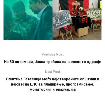
Previous Post
На 30 октомври, Јавна трибина за женското здравје
Next Post
Општина Гевгелија меѓу најотворените општини и
најсвесна ЕЛС за планирање, програмирање,
мониторинг и евалуација