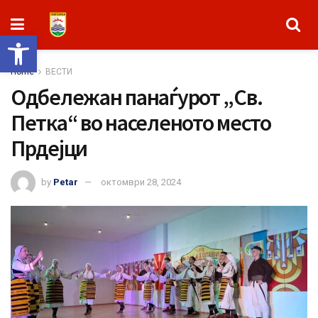
Open toolbar
Home
ВЕСТИ
Одбележан панаѓурот „Св.
Петка“ во населеното место
Прдејци
by
Petar
октомври 28, 2024