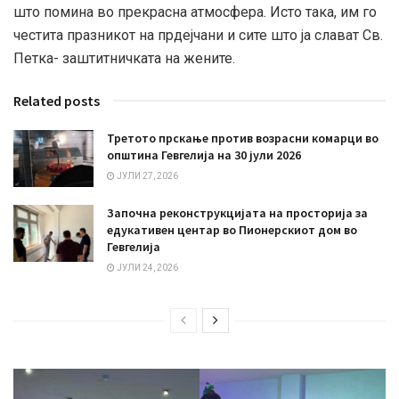
што помина во прекрасна атмосфера. Исто така, им го
честита празникот на прдејчани и сите што ја слават Св.
Петка- заштитничката на жените.
Related posts
Третото прскање против возрасни комарци во
општина Гевгелија на 30 јули 2026
ЈУЛИ 27, 2026
Започна реконструкцијата на просторија за
едукативен центар во Пионерскиот дом во
Гевгелија
ЈУЛИ 24, 2026