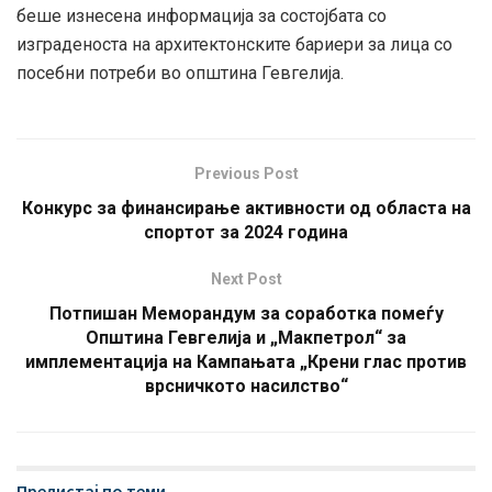
беше изнесена информација за состојбата со
изграденоста на архитектонските бариери за лица со
посебни потреби во општина Гевгелија.
Previous Post
Конкурс за финансирање активности од областа на
спортот за 2024 година
Next Post
Потпишан Меморандум за соработка помеѓу
Општина Гевгелија и „Макпетрол“ за
имплементација на Кампањата „Крени глас против
врсничкото насилство“
Прелистај по теми