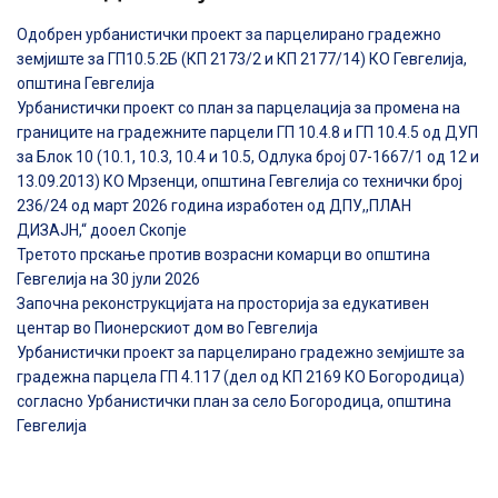
Одобрен урбанистички проект за парцелирано градежно
земјиште за ГП10.5.2Б (КП 2173/2 и КП 2177/14) КО Гевгелија,
општина Гевгелија
Урбанистички проект со план за парцелација за промена на
границите на градежните парцели ГП 10.4.8 и ГП 10.4.5 од ДУП
за Блок 10 (10.1, 10.3, 10.4 и 10.5, Одлука број 07-1667/1 од 12 и
13.09.2013) КО Мрзенци, општина Гевгелија со технички број
236/24 од март 2026 година изработен од ДПУ,,ПЛАН
ДИЗАЈН,“ дооел Скопје
Третото прскање против возрасни комарци во општина
Гевгелија на 30 јули 2026
Започна реконструкцијата на просторија за едукативен
центар во Пионерскиот дом во Гевгелија
Урбанистички проект за парцелирано градежно земјиште за
градежна парцела ГП 4.117 (дел од КП 2169 КО Богородица)
согласно Урбанистички план за село Богородица, општина
Гевгелија