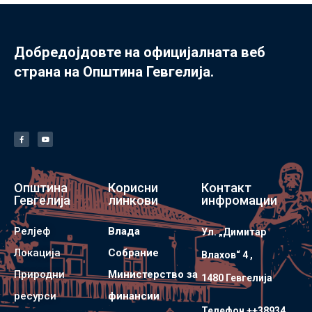
Добредојдовте на официјалната веб
страна на Општина Гевгелија.
Општина
Корисни
Контакт
Гевгелија
линкови
инфромации
Релјеф
Влада
Ул. „Димитар
Локација
Собрание
Влахов“ 4 ,
Природни
Министерство за
1480 Гевгелијa
ресурси
финансии
Телефон ++38934