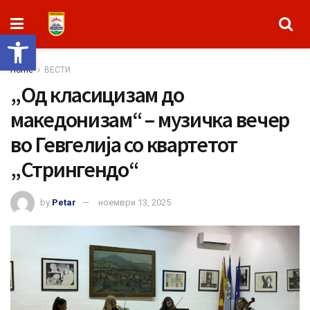
Open toolbar
Home
ВЕСТИ
„Од класицизам до
македонизам“ – музичка вечер
во Гевгелија со квартетот
„Стрингендо“
by
Petar
ноември 13, 2025