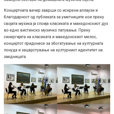
Концертната вечер заврши со искрени аплаузи и
благодарност од публиката за уметниците кои преку
својата музика ја споија класиката и македонскиот дух
во едно вистинско музичко патување. Преку
синергијата на класиката и македонскиот мелос,
концертот придонесе за збогатување на културната
понуда и зацврстување на културниот идентитет на
заедницата.