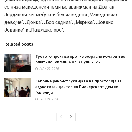
со низа македонски теми во аранжман на Драган
Јордановски, меѓу кои беа изведени:„Македонско
девојче“, „Донка“, „Бор садила“, „Марика“, „Јовано
Јованке“ и „Пајдушко оро“.
Related posts
Третото прскање против возрасни комарци во
општина Гевгелија на 30 јули 2026
ЈУЛИ 27, 2026
Започна реконструкцијата на просторија за
едукативен центар во Пионерскиот дом во
Гевгелија
ЈУЛИ 24, 2026