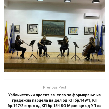
Previous Post
Урбанистички проект за село за формирање на
градежна парцела на дел од КП бр.149/1, КП
бр.147/2 и дел од КП бр.154 КО Мрзенци од УП за