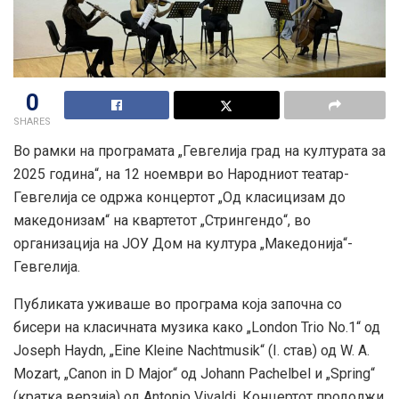
0
SHARES
Во рамки на програмата „Гевгелија град на културата за
2025 година“, на 12 ноември во Народниот театар-
Гевгелија се одржа концертот „Од класицизам до
македонизам“ на квартетот „Стрингендо“, во
организација на ЈОУ Дом на култура „Македонија“-
Гевгелија.
Публиката уживаше во програма која започна со
бисери на класичната музика како „London Trio No.1“ од
Joseph Haydn, „Eine Kleine Nachtmusik“ (I. став) од W. A.
Mozart, „Canon in D Major“ од Johann Pachelbel и „Spring“
(кратка верзија) од Antonio Vivaldi. Концертот продолжи