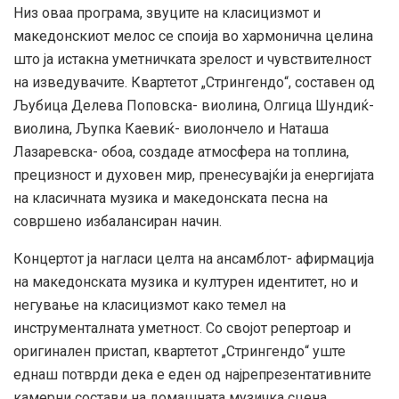
Низ оваа програма, звуците на класицизмот и
македонскиот мелос се споија во хармонична целина
што ја истакна уметничката зрелост и чувствителност
на изведувачите. Квартетот „Стрингендо“, составен од
Љубица Делева Поповска- виолина, Олгица Шундиќ-
виолина, Љупка Каевиќ- виолончело и Наташа
Лазаревска- обоа, создаде атмосфера на топлина,
прецизност и духовен мир, пренесувајќи ја енергијата
на класичната музика и македонската песна на
совршено избалансиран начин.
Концертот ја нагласи целта на ансамблот- афирмација
на македонската музика и културен идентитет, но и
негување на класицизмот како темел на
инструменталната уметност. Со својот репертоар и
оригинален пристап, квартетот „Стрингендо“ уште
еднаш потврди дека е еден од најрепрезентативните
камерни состави на домашната музичка сцена.