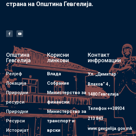
страна на Општина Гевгелија.
Општина
Корисни
Контакт
Гевгелија
линкови
инфромации
Релјеф
Влада
Ул. „Димитар
Локација
Собрание
Влахов“ 4 ,
Природни
Министерство за
1480 Гевгелијa
ресурси
финансии
Телефон ++38934
Природни
Министерство за
213 843
Ресурси
транспорт и
www.gevgelija.gov.mk
Историјат
врски