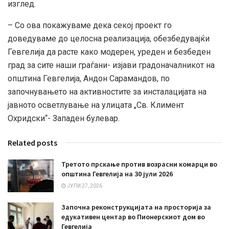
изглед.
– Со ова покажуваме дека секој проект го
доведуваме до целосна реализација, обезбедувајќи
Гевгелија да расте како модерен, уреден и безбеден
град за сите наши граѓани- изјави градоначалникот на
општина Гевгелија, Андон Сарамандов, по
започнувањето на активностите за инсталацијата на
јавното осветлување на улицата „Св. Климент
Охридски“- Западен булевар.
Related posts
Третото прскање против возрасни комарци во
општина Гевгелија на 30 јули 2026
ЈУЛИ 27, 2026
Започна реконструкцијата на просторија за
едукативен центар во Пионерскиот дом во
Гевгелија