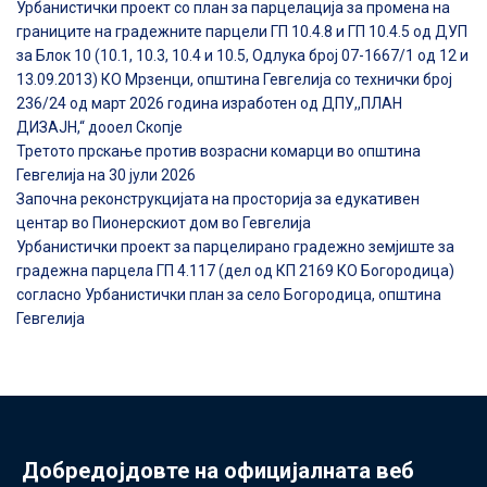
Урбанистички проект со план за парцелација за промена на
границите на градежните парцели ГП 10.4.8 и ГП 10.4.5 од ДУП
за Блок 10 (10.1, 10.3, 10.4 и 10.5, Одлука број 07-1667/1 од 12 и
13.09.2013) КО Мрзенци, општина Гевгелија со технички број
236/24 од март 2026 година изработен од ДПУ,,ПЛАН
ДИЗАЈН,“ дооел Скопје
Третото прскање против возрасни комарци во општина
Гевгелија на 30 јули 2026
Започна реконструкцијата на просторија за едукативен
центар во Пионерскиот дом во Гевгелија
Урбанистички проект за парцелирано градежно земјиште за
градежна парцела ГП 4.117 (дел од КП 2169 КО Богородица)
согласно Урбанистички план за село Богородица, општина
Гевгелија
Добредојдовте на официјалната веб