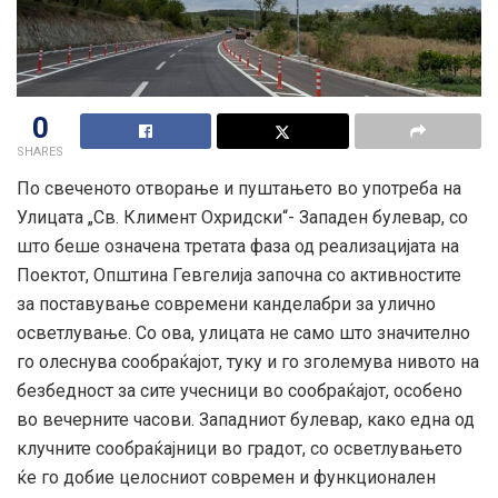
0
SHARES
По свеченото отворање и пуштањето во употреба на
Улицата „Св. Климент Охридски“- Западен булевар, со
што беше означена третата фаза од реализацијата на
Поектот, Општина Гевгелија започна со активностите
за поставување современи канделабри за улично
осветлување. Со ова, улицата не само што значително
го олеснува сообраќајот, туку и го зголемува нивото на
безбедност за сите учесници во сообраќајот, особено
во вечерните часови. Западниот булевар, како една од
клучните сообраќајници во градот, со осветлувањето
ќе го добие целосниот современ и функционален