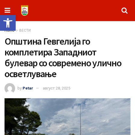
Open toolbar
Home
ВЕСТИ
Општина Гевгелија го
комплетира Западниот
булевар со современо улично
осветлување
by
Petar
август 28, 2025