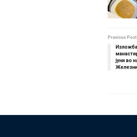
Previous Post
Изложба
манастир
јуни во 
Железни