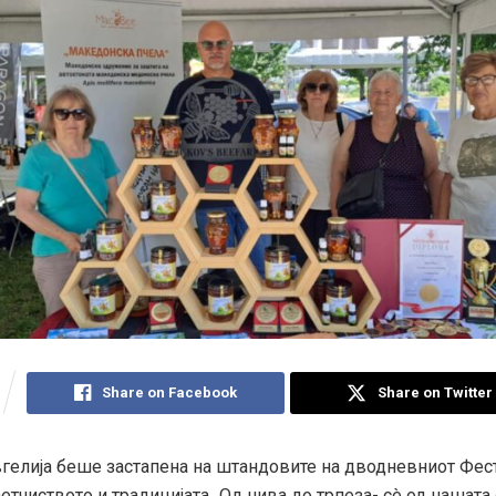
Share on Facebook
Share on Twitter
гелија беше застапена на штандовите на дводневниот Фес
аетчиството и традицијата „Од нива до трпеза- сè од нашата