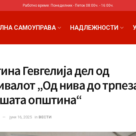
Работно време: Понеделник - Петок 08:00ч. - 16:00ч.
ЛНА САМОУПРАВА
НАДЛЕЖНОСТИ
на Гевгелија дел од
валот „Од нива до трпеза
ашата општина“
јуни 16, 2025
in
ВЕСТИ