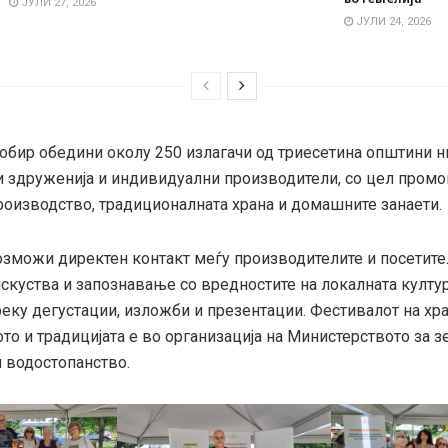
ЈУЛИ 27, 2026
ЈУЛИ 24, 2026
собир обедини околу 250 излагачи од триесетина општини н
ни здруженија и индивидуални производители, со цел промо
роизводство, традиционалната храна и домашните занаети.
озможи директен контакт меѓу производителите и посетите
скуства и запознавање со вредностите на локалната култур
реку дегустации, изложби и презентации. Фестивалот на хра
то и традицијата е во организација на Министерството за з
 водостопанство.