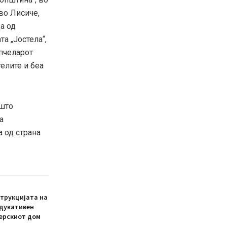
ово Лисиче,
а од
а „Јостела“,
 пчеларот
елите и беа
 што
а
а од страна
трукцијата на
едукативен
ерскиот дом