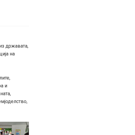
из државата,
ција на
лите,
а и
ната,
емјоделство,