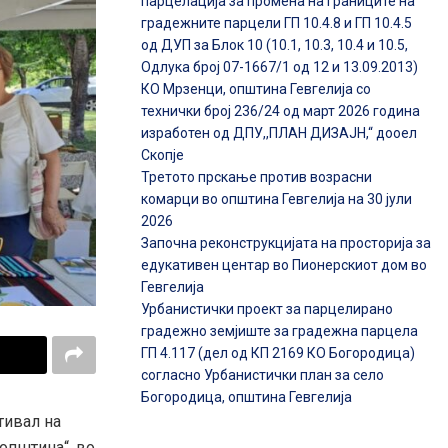
парцелација за промена на границите на
градежните парцели ГП 10.4.8 и ГП 10.4.5
од ДУП за Блок 10 (10.1, 10.3, 10.4 и 10.5,
Одлука број 07-1667/1 од 12 и 13.09.2013)
КО Мрзенци, општина Гевгелија со
технички број 236/24 од март 2026 година
изработен од ДПУ,,ПЛАН ДИЗАЈН,“ дооел
Скопје
Третото прскање против возрасни
комарци во општина Гевгелија на 30 јули
2026
Започна реконструкцијата на просторија за
едукативен центар во Пионерскиот дом во
Гевгелија
Урбанистички проект за парцелирано
градежно земјиште за градежна парцела
ГП 4.117 (дел од КП 2169 КО Богородица)
согласно Урбанистички план за село
Богородица, општина Гевгелија
тивал на
 општина“, во