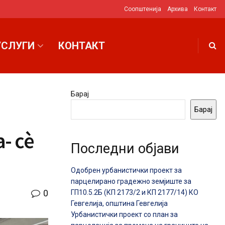
Соопштенија
Архива
Контакт
УСЛУГИ
КОНТАКТ
Барај
Барај
- сè
Последни објави
Одобрен урбанистички проект за
парцелирано градежно земјиште за
0
ГП10.5.2Б (КП 2173/2 и КП 2177/14) КО
Гевгелија, општина Гевгелија
Урбанистички проект со план за