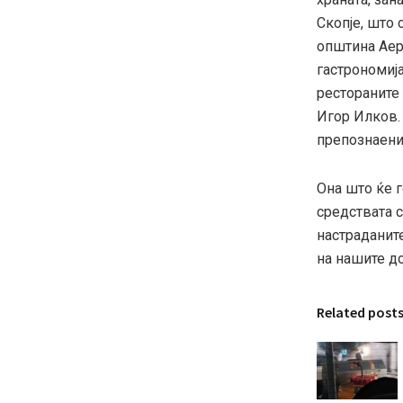
Скопје, што 
општина Аеро
гастрономија
рестораните 
Игор Илков.
препознаени 
Она што ќе г
средствата 
настраданите
на нашите д
Related post