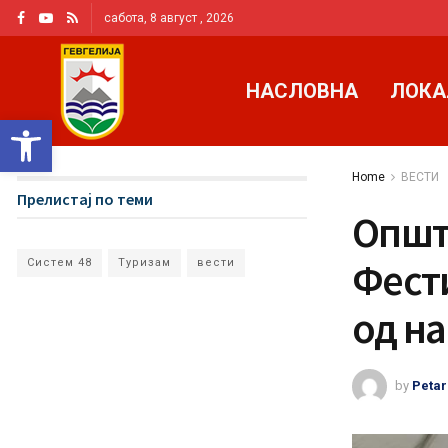
сабота, 8 август , 2026
НАСЛОВНА
ЛОКА
Open toolbar
Home
ВЕСТИ
Прелистај по теми
Општи
Фести
Систем 48
Туризам
вести
од н
by
Petar