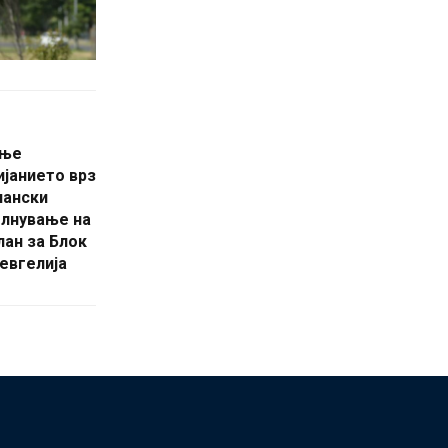
ање
ијанието врз
лански
олнување на
лан за Блок
Гевгелија