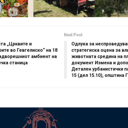
Next Post
та „Црквите и
Одлука за неспроведув
ите во Гевгелиско“ на 18
стратегиска оцена за вл
надворешниот амбиент на
животната средина на п
чка станица
документ Измена и доп
Детален урбанистички п
15 (дел 15.10), општина 