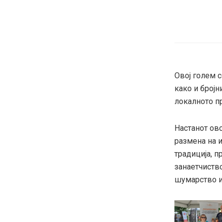
Овој голем 
како и број
локалното п
Настанот ов
размена на и
традиција, п
занаетчиство
шумарство и