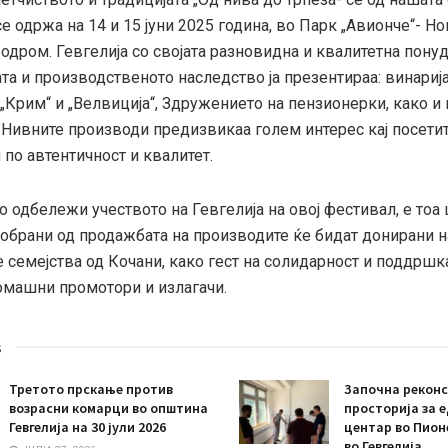
се одржа на 14 и 15 јуни 2025 година, во Парк „Авионче“- Н
дром. Гевгелија со својата разновидна и квалитетна понуд
та и производственото наследство ја презентираа: винаријат
„Крим“ и „Велвиција“, Здружението на пензионерки, како и
 Нивните производи предизвикаа голем интерес кај посетит
по автентичност и квалитет.
о одбележи учеството на Гевгелија на овој фестивал, е тоа
собрани од продажбата на производите ќе бидат донирани н
 семејства од Кочани, како гест на солидарност и поддршк
омашни промотори и излагачи.
s
Третото прскање против
Започна реконс
возрасни комарци во општина
просторија за 
Гевгелија на 30 јули 2026
центар во Пион
во Гевгелија