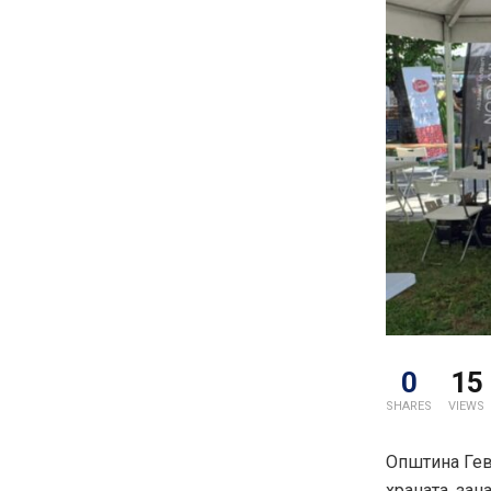
0
15
SHARES
VIEWS
Општина Гев
храната, зан