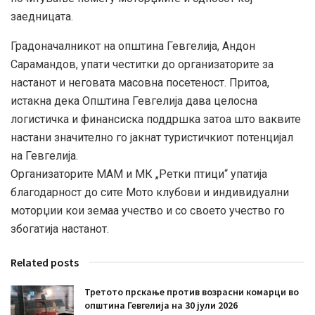
заедницата.
Градоначалникот на општина Гевгелија, Андон
Сарамандов, упати честитки до организаторите за
настанот и неговата масовна посетеност. Притоа,
истакна дека Општина Гевгелија дава целосна
логистичка и финансиска поддршка затоа што ваквите
настани значително го јакнат туристичкиот потенцијал
на Гевгелија.
Организаторите МАМ и МК „Ретки птици“ упатија
благодарност до сите Мото клубови и индивидуални
моторџии кои земаа учество и со своето учество го
збогатија настанот.
Related posts
Третото прскање против возрасни комарци во
општина Гевгелија на 30 јули 2026