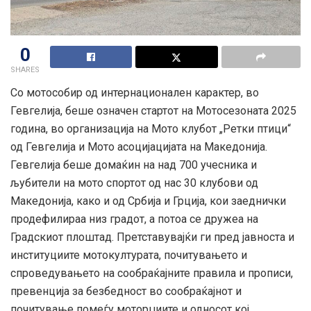
0
SHARES
Со мотособир од интернационален карактер, во
Гевгелија, беше означен стартот на Мотосезоната 2025
година, во организација на Мото клубот „Ретки птици“
од Гевгелија и Мото асоцијацијата на Македонија.
Гевгелија беше домаќин на над 700 учесника и
љубители на мото спортот од нас 30 клубови од
Македонија, како и од Србија и Грција, кои заеднички
продефилираа низ градот, а потоа се дружеа на
Градскиот плоштад. Претставувајќи ги пред јавноста и
институциите мотокултурата, почитувањето и
спроведувањето на сообраќајните правила и прописи,
превенција за безбедност во сообраќајнот и
почитување помеѓу моторџиите и односот кој