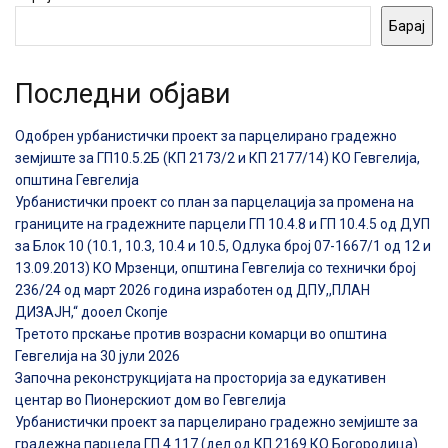
Барај
Последни објави
Одобрен урбанистички проект за парцелирано градежно
земјиште за ГП10.5.2Б (КП 2173/2 и КП 2177/14) КО Гевгелија,
општина Гевгелија
Урбанистички проект со план за парцелација за промена на
границите на градежните парцели ГП 10.4.8 и ГП 10.4.5 од ДУП
за Блок 10 (10.1, 10.3, 10.4 и 10.5, Одлука број 07-1667/1 од 12 и
13.09.2013) КО Мрзенци, општина Гевгелија со технички број
236/24 од март 2026 година изработен од ДПУ,,ПЛАН
ДИЗАЈН,“ дооел Скопје
Третото прскање против возрасни комарци во општина
Гевгелија на 30 јули 2026
Започна реконструкцијата на просторија за едукативен
центар во Пионерскиот дом во Гевгелија
Урбанистички проект за парцелирано градежно земјиште за
градежна парцела ГП 4.117 (дел од КП 2169 КО Богородица)