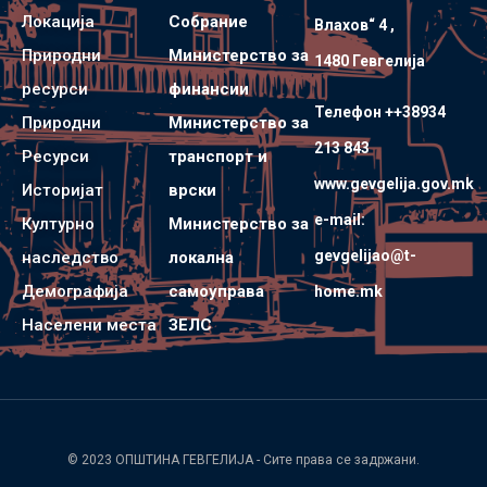
Локација
Собрание
Влахов“ 4 ,
Природни
Министерство за
1480 Гевгелијa
ресурси
финансии
Телефон ++38934
Природни
Министерство за
213 843
Ресурси
транспорт и
www.gevgelija.gov.mk
Историјат
врски
e-mail:
Културно
Министерство за
gevgelijao@t-
наследство
локална
Демографија
самоуправа
home.mk
Населени места
ЗЕЛС
© 2023
ОПШТИНА ГЕВГЕЛИЈА
- Сите права се задржани.