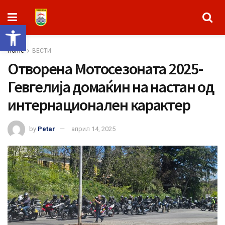
Open toolbar
Home
ВЕСТИ
Отворена Мотосезоната 2025-
Гевгелија домаќин на настан од
интернационален карактер
by
Petar
април 14, 2025