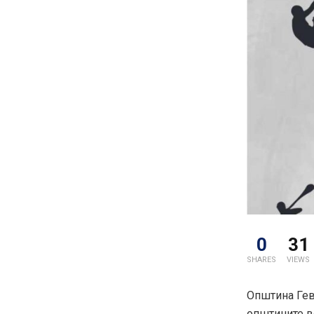
0
31
SHARES
VIEWS
Општина Гев
општините во