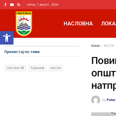
петок, 7 август , 2026
НАСЛОВНА
ЛОКА
Open toolbar
Home
ВЕСТИ
Прелистај по теми
Повик
општ
Систем 48
Туризам
вести
натп
by
Petar