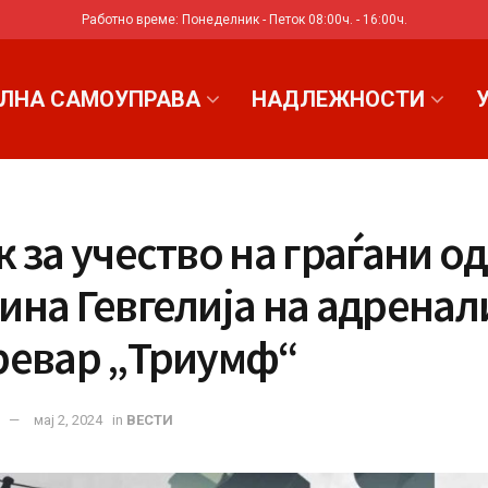
Работно време: Понеделник - Петок 08:00ч. - 16:00ч.
ЛНА САМОУПРАВА
НАДЛЕЖНОСТИ
 за учество на граѓани од
ина Гевгелија на адренал
ревар „Триумф“
мај 2, 2024
in
ВЕСТИ