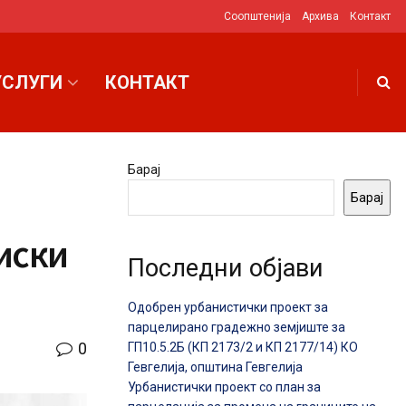
Соопштенија
Архива
Контакт
УСЛУГИ
КОНТАКТ
Барај
Барај
иски
Последни објави
Одобрен урбанистички проект за
парцелирано градежно земјиште за
0
ГП10.5.2Б (КП 2173/2 и КП 2177/14) КО
Гевгелија, општина Гевгелија
Урбанистички проект со план за