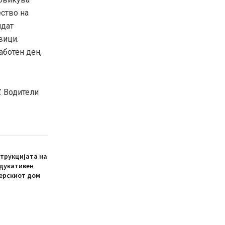
ество на
идат
вици.
аботен ден,
. Водители
трукцијата на
едукативен
ерскиот дом