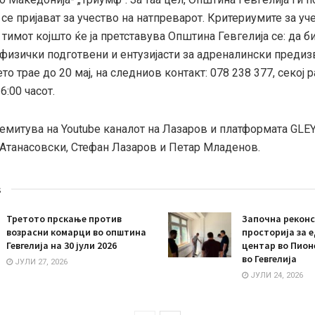
 се пријават за учество на натпреварот. Критериумите за уч
 тимот којшто ќе ја претставува Општина Гевгелија се: да б
 физички подготвени и ентузијасти за адреналински предиз
о трае до 20 мај, на следниов контакт: 078 238 377, секој р
6:00 часот.
емитува на Youtube каналот на Лазаров и платформата GLEY
 Атанасовски, Стефан Лазаров и Петар Младенов.
s
Третото прскање против
Започна реконс
возрасни комарци во општина
просторија за 
Гевгелија на 30 јули 2026
центар во Пион
во Гевгелија
ЈУЛИ 27, 2026
ЈУЛИ 24, 2026