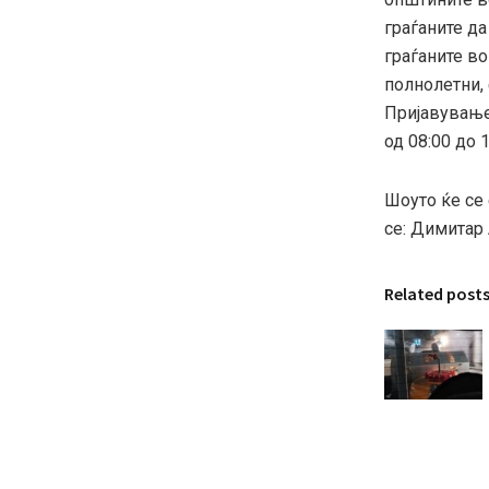
граѓаните да
граѓаните во
полнолетни,
Пријавувањет
од 08:00 до 1
Шоуто ќе се 
се: Димитар
Related post