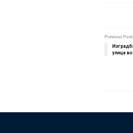
Previous Post
Изградба
улица в