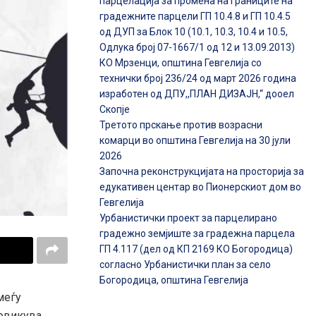
парцелација за промена на границите на
градежните парцели ГП 10.4.8 и ГП 10.4.5
од ДУП за Блок 10 (10.1, 10.3, 10.4 и 10.5,
Одлука број 07-1667/1 од 12 и 13.09.2013)
КО Мрзенци, општина Гевгелија со
технички број 236/24 од март 2026 година
изработен од ДПУ,,ПЛАН ДИЗАЈН,“ дооел
Скопје
Третото прскање против возрасни
комарци во општина Гевгелија на 30 јули
2026
Започна реконструкцијата на просторија за
едукативен центар во Пионерскиот дом во
Гевгелија
Урбанистички проект за парцелирано
градежно земјиште за градежна парцела
ГП 4.117 (дел од КП 2169 КО Богородица)
согласно Урбанистички план за село
Богородица, општина Гевгелија
меѓу
повикува