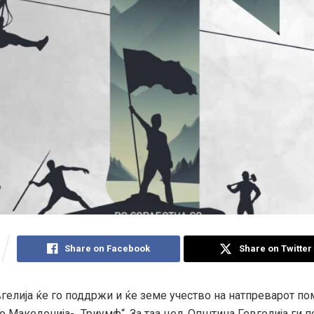
Share on Facebook
Share on Twitter
гелија ќе го поддржи и ќе земе учество на натпреварот по
 Македонија- „Триумф“. За таа цел, Општина Гевгелија ги 