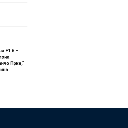
а Е1.6 –
иона
анчо Прке,“
тина