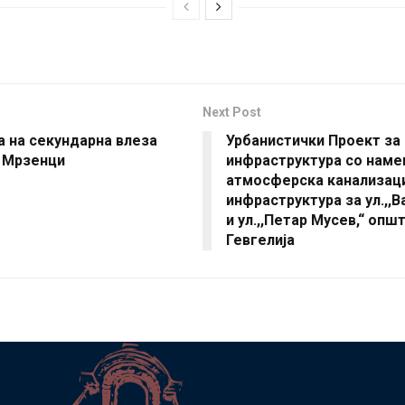
Next Post
 на секундарна влеза
Урбанистички Проект за
о Мрзенци
инфраструктура со намен
атмосферска канализац
инфраструктура за ул.,,В
и ул.,,Петар Мусев,“ опш
Гевгелија