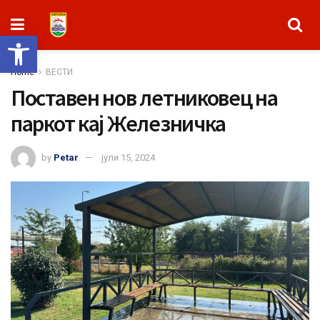
Open toolbar
Home
ВЕСТИ
Поставен нов летниковец на
паркот кај Железничка
by
Petar
јули 15, 2024