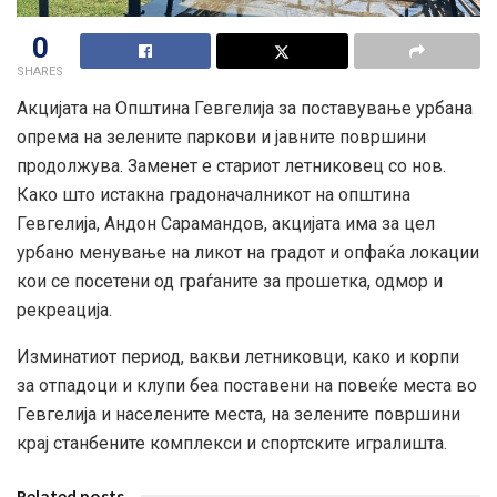
0
SHARES
Акцијата на Општина Гевгелија за поставување урбана
опрема на зелените паркови и јавните површини
продолжува. Заменет е стариот летниковец со нов.
Како што истакна градоначалникот на општина
Гевгелија, Андон Сарамандов, акцијата има за цел
урбано менување на ликот на градот и опфаќа локации
кои се посетени од граѓаните за прошетка, одмор и
рекреација.
Изминатиот период, вакви летниковци, како и корпи
за отпадоци и клупи беа
поставени на повеќе места во
Гевгелија и населените места, на зелените површини
крај станбените комплекси и спортските игралишта.
Related posts