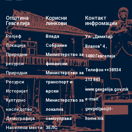
Општина
Корисни
Контакт
Гевгелија
линкови
инфромации
Релјеф
Влада
Ул. „Димитар
Локација
Собрание
Влахов“ 4 ,
Природни
Министерство за
1480 Гевгелијa
ресурси
финансии
Телефон ++38934
Природни
Министерство за
213 843
Ресурси
транспорт и
www.gevgelija.gov.mk
Историјат
врски
e-mail:
Културно
Министерство за
gevgelijao@t-
наследство
локална
Демографија
самоуправа
home.mk
Населени места
ЗЕЛС