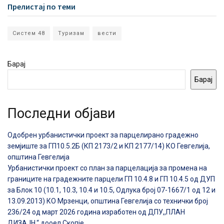
Прелистај по теми
Систем 48
Туризам
вести
Барај
Барај
Последни објави
Одобрен урбанистички проект за парцелирано градежно
земјиште за ГП10.5.2Б (КП 2173/2 и КП 2177/14) КО Гевгелија,
општина Гевгелија
Урбанистички проект со план за парцелација за промена на
границите на градежните парцели ГП 10.4.8 и ГП 10.4.5 од ДУП
за Блок 10 (10.1, 10.3, 10.4 и 10.5, Одлука број 07-1667/1 од 12 и
13.09.2013) КО Мрзенци, општина Гевгелија со технички број
236/24 од март 2026 година изработен од ДПУ,,ПЛАН
ДИЗАЈН,“ дооел Скопје