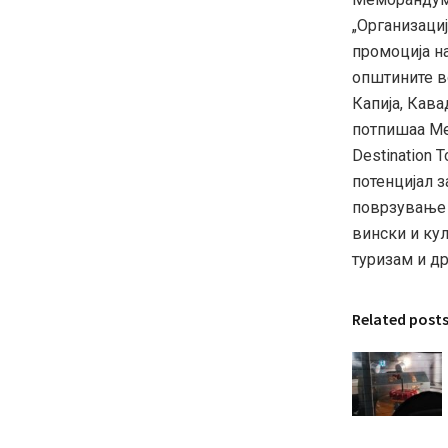
„Организациј
промоција на
општините в
Капија, Кава
потпишаа Ме
Destination 
потенцијал 
поврзување 
вински и ку
туризам и др
Related post