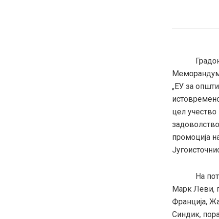
Градоначал
Меморандумо
„ЕУ за општи
истовремено 
цел учество 
задоволство
промоција н
Југоисточни
На потпишу
Марк Леви, г
Франција, Ж
Синдик, пора