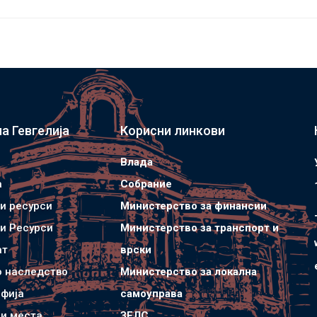
а Гевгелија
Корисни линкови
Влада
а
Собрание
и ресурси
Министерство за финансии
и Ресурси
Министерство за транспорт и
ат
врски
о наследство
Министерство за локална
фија
самоуправа
и места
ЗЕЛС