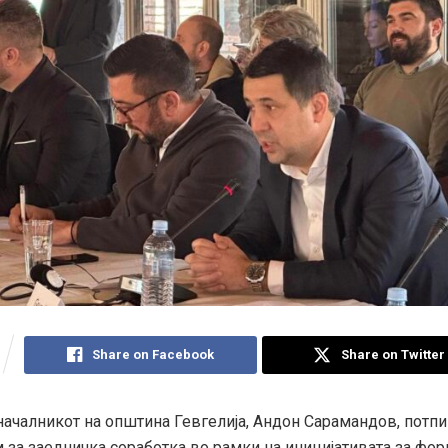
Share on Facebook
Share on Twitter
никот на општина Гевгелија, Андон Сарамандов, потп
за заедничка соработка во рамки на иницијативата за фо