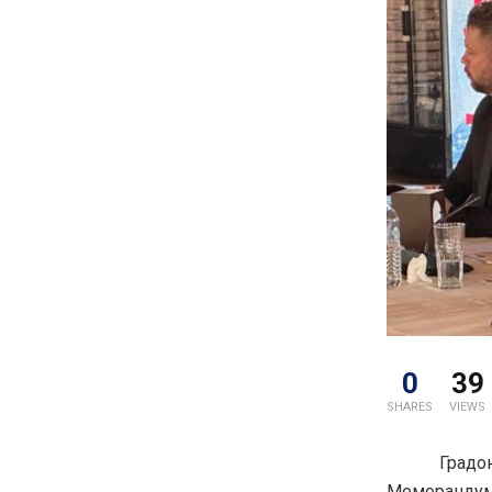
0
39
SHARES
VIEWS
Градоначал
Меморандум 