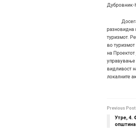
Дубровник-Н
Досега Вар
разновидна 
туризмот. Р
во туризмот 
на Проектот
управување с
видливост н
локалните ак
Previous Post
Утре, 4.
општина