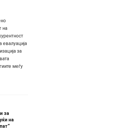
ено
т на
курентност
а евалуација
изација за
вата
гиите меѓу
и за
уќи на
пат“