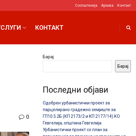
Соопштенија
Архива
Контакт
УСЛУГИ
КОНТАКТ
Барај
Барај
Последни објави
Одобрен урбанистички проект за
парцелирано градежно земјиште за
0
ГП10.5.2Б (КП 2173/2 и КП 2177/14) КО
Гевгелија, општина Гевгелија
Урбанистички проект со план за