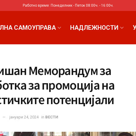
Работно време: Понеделник - Петок 08:00ч. - 16:00ч.
ЛНА САМОУПРАВА
НАДЛЕЖНОСТИ
ишан Меморандум за
отка за промоција на
стичките потенцијали
јануари 24, 2024
in
ВЕСТИ