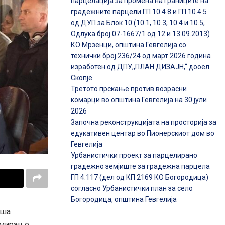
парцелација за промена на границите на
градежните парцели ГП 10.4.8 и ГП 10.4.5
од ДУП за Блок 10 (10.1, 10.3, 10.4 и 10.5,
Одлука број 07-1667/1 од 12 и 13.09.2013)
КО Мрзенци, општина Гевгелија со
технички број 236/24 од март 2026 година
изработен од ДПУ,,ПЛАН ДИЗАЈН,“ дооел
Скопје
Третото прскање против возрасни
комарци во општина Гевгелија на 30 јули
2026
Започна реконструкцијата на просторија за
едукативен центар во Пионерскиот дом во
Гевгелија
Урбанистички проект за парцелирано
градежно земјиште за градежна парцела
ГП 4.117 (дел од КП 2169 КО Богородица)
согласно Урбанистички план за село
Богородица, општина Гевгелија
иша
рмирање