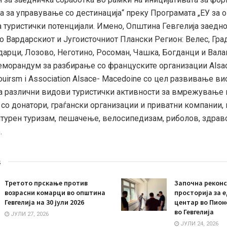
а за управување со дестинација“ преку Програмата „ЕУ за 
 туристички потенцијали. Имено, Општина Гевгелија заедно
о Вардарскиот и Југоисточниот Плански Регион: Велес, Гра
дарци, Лозово, Неготино, Росоман, Чашка, Богданци и Вала
морандум за разбирање со француските организации Alsa
Touirsm i Association Alsace- Macedoine со цел развивање ви
за различни видови туристички активности за вмрежување 
со донатори, граѓански организации и приватни компании, 
лтурен туризам, пешачење, велосипедизам, риболов, здрав
.
s
Третото прскање против
Започна реконс
возрасни комарци во општина
просторија за 
Гевгелија на 30 јули 2026
центар во Пион
во Гевгелија
ЈУЛИ 27, 2026
ЈУЛИ 24, 2026