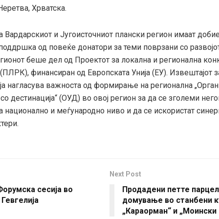
еретва, Хрватска.
дарскиот и Југоисточниот плански регион имаат доби
поддршка од повеќе донатори за теми поврзани со развојо
егионот беше дел од Проектот за локална и регионална кон
(ПЛРК), финансиран од Европската Унија (ЕУ). Извештајот з
 ја нагласува важноста од формирање на регионална „Орган
о дестинација“ (ОУД) во овој регион за да се зголеми него
а национално и меѓународно ниво и да се искористат синер
тери.
Next Post
 Форумска сесија во
Продадени петте парцел
 Гевгелија
домување во станбени к
„Караорман“ и „Моински 