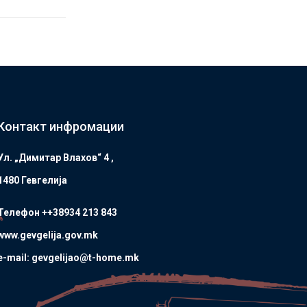
Контакт инфромации
Ул. „Димитар Влахов“ 4 ,
1480 Гевгелијa
Телефон ++38934 213 843
www.gevgelija.gov.mk
e-mail: gevgelijao@t-home.mk