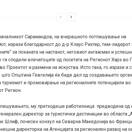
никот Сарамандов, на вчерашното потпишување на
т, изрази благодарност до д-р Клаус Рихтер, тим-лидерот 
ните“ за поканата на настанот, неговиот ангажман и успешн
ги сподели впечатоците од посетата на Регионот Харз во Г
во Проектот и размена на искуства. Исто така, го изрази и 
 што Општина Гевгелија ќе биде дел од создавањето орган
а туризмот и промовирање на регионалните потенцијали во
от Регион.
вањето, му претходеше работилница предводена од е
енерален директор за туристички дестинации во областа „А
ак Шлиф, почесен конзул на Северна Македонија во Франци
нешна директорка на Агенцијата за регионален развој на о