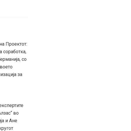
на Проектот:
а соработка,
ерманија, со
своето
изација за
кспертите
лзас“ во
ја и Ане
кругот