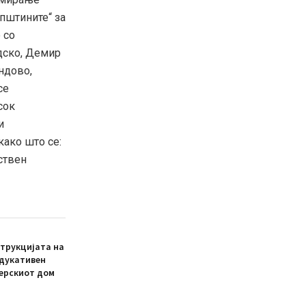
општините“ за
 со
дско, Демир
ндово,
ce
сок
и
како што се:
ствен
трукцијата на
едукативен
ерскиот дом