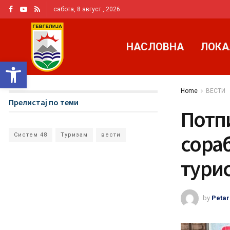
сабота, 8 август , 2026
НАСЛОВНА
ЛОКА
Open toolbar
Home
ВЕСТИ
Прелистај по теми
Потп
сораб
Систем 48
Туризам
вести
тури
by
Petar