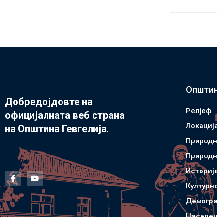
Општин
Добредојдовте на
Релјеф
официјалната веб страна
Локациј
на Општина Гевгелија.
Природн
Природн
Историј
Културн
Демогра
Населен