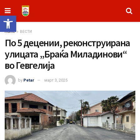
Open toolbar
Home
ВЕСТИ
По 5 децении, реконструирана
улицата „Браќа Миладинови“
во Гевгелија
by
Petar
март 3, 2025