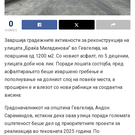
0
SHARES
Завршија градежните активности за реконструкција на
улицата „Браќа Миладинови“ во Гевгелија, на
површина од 1200 м2. Со новиот асфалт, по 5 децении,
улицата доби нов лик. Поради лошата состојба, пред
асфалтирањето беше извршено гребење и
пополнување на долниот слој на повеќе места, а
проширен е и влезот со нови рабници на соодветна
висина.
Градоначалникот на општина Гевгелија, Андон
Сарамандов, истакна дека
оваа улица поради големата
оштетеност беше дел од приоритетните проекти за
реализација во тековната 2025 година. По