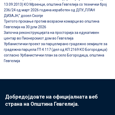
13.09.2013) КО Мрзенци, општина Гевгелија со технички број
236/24 од март 2026 година изработен од ДПУ,,ПЛАН
ДИЗАЈН,“ дооел Скопје
Третото прскање против возрасни комарци во општина
Гевгелија на 30 јули 2026
Започна реконструкцијата на просторија за едукативен
центар во Пионерскиот дом во Гевгелија
Урбанистички проект за парцелирано градежно земјиште за
градежна парцела ГП 4.117 (дел од КП 2169 КО Богородица)
согласно Урбанистички план за село Богородица, општина
Гевгелија
Добредојдовте на официјалната веб
страна на Општина Гевгелија.