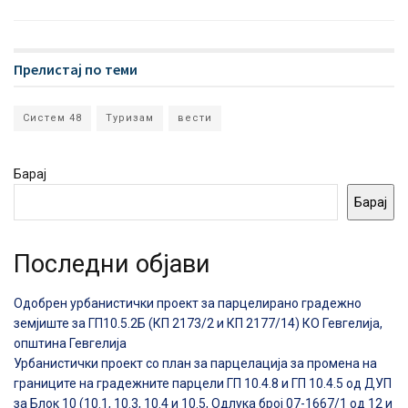
Прелистај по теми
Систем 48
Туризам
вести
Барај
Барај
Последни објави
Одобрен урбанистички проект за парцелирано градежно
земјиште за ГП10.5.2Б (КП 2173/2 и КП 2177/14) КО Гевгелија,
општина Гевгелија
Урбанистички проект со план за парцелација за промена на
границите на градежните парцели ГП 10.4.8 и ГП 10.4.5 од ДУП
за Блок 10 (10.1, 10.3, 10.4 и 10.5, Одлука број 07-1667/1 од 12 и