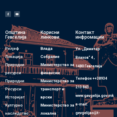
Општина
Корисни
Контакт
Гевгелија
линкови
инфромации
Релјеф
Влада
Ул. „Димитар
Локација
Собрание
Влахов“ 4 ,
Природни
Министерство за
1480 Гевгелијa
ресурси
финансии
Телефон ++38934
Природни
Министерство за
213 843
Ресурси
транспорт и
www.gevgelija.gov.mk
Историјат
врски
e-mail:
Културно
Министерство за
gevgelijao@t-
наследство
локална