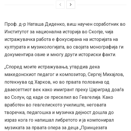
Проф. д-р Наташа Диденко, виш научен соработник во
Институтот за национална историја во Скопје, чија
истражувачка работа е фокусирана на историјата на
културата и музикологијата, во својата монографија ги
документира овие и многу други историски факти.
„Според моите истражувања, утврдив дека
македонскиот педагог и композитор, Сергеј Михајлов,
потекнува од Харков, но во првата половина од
дваесеттиот век како имигрант преку Цариград доаѓа
во Солун, од каде се преселил во Гевгелија. Како
вработен во гевгелиското училиште, неговата
творечка, педагошка и музичка дејност дошла до
израз кога го напишал либретото и ја компонирал
музиката за првата опера за деца „Принцезата