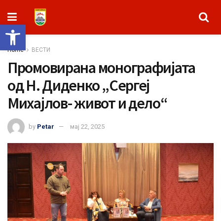
Open toolbar
Home
ВЕСТИ
Промовирана монографијата
од Н. Диденко „Сергеј
Михајлов- живот и дело“
by
Petar
мај 22, 2025