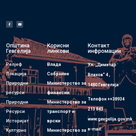
Општина
Корисни
Контакт
Гевгелија
линкови
инфромации
Релјеф
Влада
Ул. „Димитар
Локација
Собрание
Влахов“ 4 ,
Природни
Министерство за
1480 Гевгелијa
ресурси
финансии
Телефон ++38934
Природни
Министерство за
213 843
Ресурси
транспорт и
www.gevgelija.gov.mk
Историјат
врски
e-mail:
Културно
Министерство за