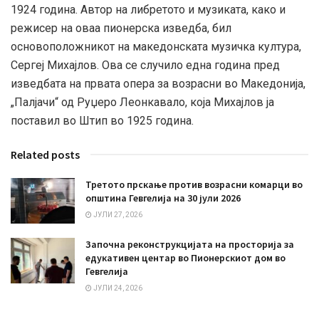
1924 година. Автор на либретото и музиката, како и
режисер на оваа пионерска изведба, бил
основоположникот на македонската музичка култура,
Сергеј Михајлов. Ова се случило една година пред
изведбата на првата опера за возрасни во Македонија,
„Палјачи“ од Руџеро Леонкавало, која Михајлов ја
поставил во Штип во 1925 година.
Related posts
Третото прскање против возрасни комарци во
општина Гевгелија на 30 јули 2026
ЈУЛИ 27, 2026
Започна реконструкцијата на просторија за
едукативен центар во Пионерскиот дом во
Гевгелија
ЈУЛИ 24, 2026