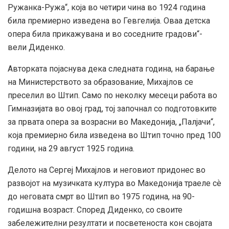
Ружанка-Ружа“, која во четири чина во 1924 година
била премиерно изведена во Гевгелија. Оваа детска
опера била прикажувана и во соседните градови“-
вели Диденко.
Авторката појаснува дека следната година, на барање
на Министерството за образование, Михајлов се
преселил во Штип. Само по неколку месеци работа во
Гимназијата во овој град, тој започнал со подготовките
за првата опера за возрасни во Македонија, „Палјачи“,
која премиерно била изведена во Штип точно пред 100
години, на 29 август 1925 година.
Делото на Сергеј Михајлов и неговиот придонес во
развојот на музичката култура во Македонија траеле сѐ
до неговата смрт во Штип во 1975 година, на 90-
годишна возраст. Според Диденко, со своите
забележителни резултати и посветеноста кон својата