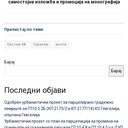
самостојна изложба и промоција на монографија
Прелистај по теми
Систем 48
Туризам
вести
Барај
Барај
Последни објави
Одобрен урбанистички проект за парцелирано градежно
земјиште за ГП10.5.2Б (КП 2173/2 и КП 2177/14) КО Гевгелија,
општина Гевгелија
Урбанистички проект со план за парцелација за промена на
границите на градежните парцели ГП 10.4.8 и ГП 10.4.5 од ДУП