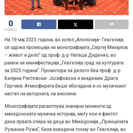
0
SHARES
На 19 мај 2025 година, во хотел „Аполонија- Гевгелија,
се одржа промоција на монографијата „Сергеј Михајлов
– живот и дело“ од проф. д-р Наташа Диденко, во
рамки на манифестација „Гевгелија град на културата
за 2025 година“. Промотори на делото беа проф. д-р
Билјана Ристовска- Јосифовска и академик Драги
Ѓоргиев. Атмосферата беше збогадена и со музичкиот
настап на авторката, на виолина.
Монографијата расветлува значајни моменти од
македонската музичка историја, меѓу кои и фактот
дека првата опера за деца во Македонија, „Принцезата
Ружанка-Ружа“, била изведена токму во Гевгелија, во