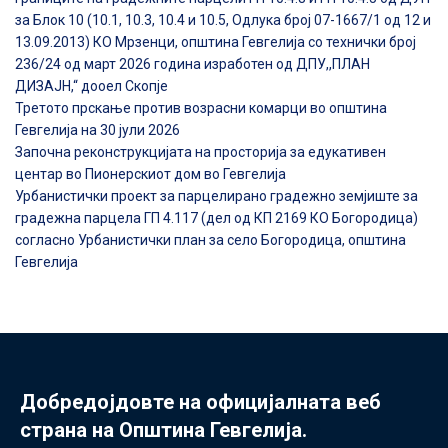
за Блок 10 (10.1, 10.3, 10.4 и 10.5, Одлука број 07-1667/1 од 12 и
13.09.2013) КО Мрзенци, општина Гевгелија со технички број
236/24 од март 2026 година изработен од ДПУ,,ПЛАН
ДИЗАЈН,“ дооел Скопје
Третото прскање против возрасни комарци во општина
Гевгелија на 30 јули 2026
Започна реконструкцијата на просторија за едукативен
центар во Пионерскиот дом во Гевгелија
Урбанистички проект за парцелирано градежно земјиште за
градежна парцела ГП 4.117 (дел од КП 2169 КО Богородица)
согласно Урбанистички план за село Богородица, општина
Гевгелија
Добредојдовте на официјалната веб
страна на Општина Гевгелија.