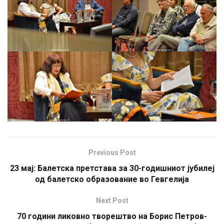
Previous Post
23 мај: Балетска претстава за 30-годишниот јубилеј
од балетско образование во Гевгелија
Next Post
70 години ликовно творештво на Борис Петров-