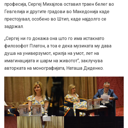
професија, Сергеј Михајлов оставил траен белег во
Гевгелија и другите градови во Македонија каде
престојувал, особено во Штип, каде најдолго се
задржал.
„Сергеј ни го докажа она што го има истакнато
филозофот Платон, а тоа е дека музиката му дава
душа на универзумот, крилја на умот, лет на
имагинацијата и шарм на животот“, заклучува
авторката на монографијата, Наташа Диденко.