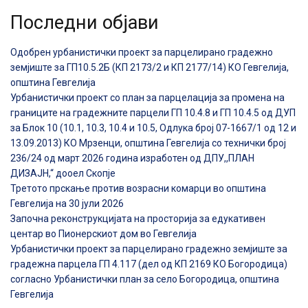
Последни објави
Одобрен урбанистички проект за парцелирано градежно
земјиште за ГП10.5.2Б (КП 2173/2 и КП 2177/14) КО Гевгелија,
општина Гевгелија
Урбанистички проект со план за парцелација за промена на
границите на градежните парцели ГП 10.4.8 и ГП 10.4.5 од ДУП
за Блок 10 (10.1, 10.3, 10.4 и 10.5, Одлука број 07-1667/1 од 12 и
13.09.2013) КО Мрзенци, општина Гевгелија со технички број
236/24 од март 2026 година изработен од ДПУ,,ПЛАН
ДИЗАЈН,“ дооел Скопје
Третото прскање против возрасни комарци во општина
Гевгелија на 30 јули 2026
Започна реконструкцијата на просторија за едукативен
центар во Пионерскиот дом во Гевгелија
Урбанистички проект за парцелирано градежно земјиште за
градежна парцела ГП 4.117 (дел од КП 2169 КО Богородица)
согласно Урбанистички план за село Богородица, општина
Гевгелија