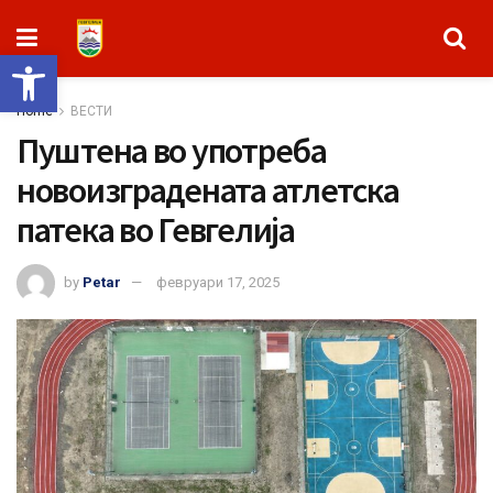
Open toolbar
Home
ВЕСТИ
Пуштена во употреба
новоизградената атлетска
патека во Гевгелија
by
Petar
февруари 17, 2025