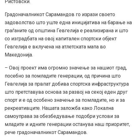
Ристовски.
Градоначалникот Сарамандов го изрази своето
задоволство што уште една иницијатива на барање на
граѓаните од општина Гевгелија е реализирана и што
со изградбата на овој капитален спортски објект
Гевгелија е вклучена на атлетската мапа во
Македонија.
– Овој проект има огромно значење за нашиот град,
посебно за помладите генерации, од причина што
Гевгелија за првпат добива спортска инфраструктура
што претставува основа за развој на секој еден друг
спорт и е од особено значење за помладите, но и за
рекреативците. Нашата заложба како Локална
самоуправа за обезбедување подобри услови за
младите и идните генерации останува наш приоритет,
рече градоначалникот Сарамандов.