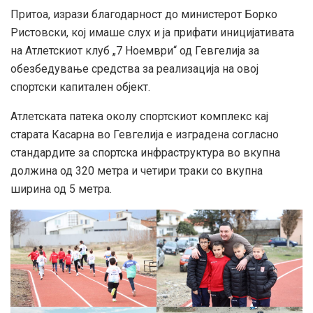
Притоа, изрази благодарност до министерот Борко
Ристовски, кој имаше слух и ја прифати иницијативата
на Атлетскиот клуб „7 Ноември“ од Гевгелија за
обезбедување средства за реализација на овој
спортски капитален објект.
Атлетската патека околу спортскиот комплекс кај
старата Касарна во Гевгелија е изградена согласно
стандардите за спортска инфраструктура во вкупна
должина од 320 метра и четири траки со вкупна
ширина од 5 метра.