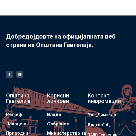
Добредојдовте на официјалната веб
страна на Општина Гевгелија.
Општина
Корисни
Контакт
Гевгелија
линкови
инфромации
Релјеф
Влада
Ул. „Димитар
Локација
Собрание
Влахов“ 4 ,
Природни
Министерство за
1480 Гевгелијa