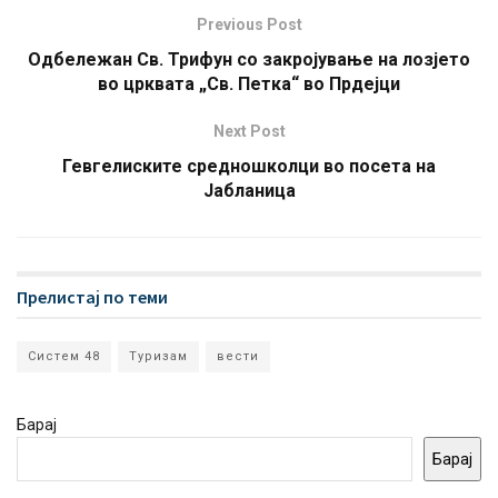
Previous Post
Одбележан Св. Трифун со закројување на лозјето
во црквата „Св. Петка“ во Прдејци
Next Post
Гевгелиските средношколци во посета на
Јабланица
Прелистај по теми
Систем 48
Туризам
вести
Барај
Барај