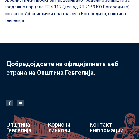
Урбанистички проект за парцелирано градежно земјиште за
градежна парцела ГП 4.117 (дел од КП 2169 КО Богородица)
согласно Урбанистички план за село Богородица, општина
Гевгелија
Добредојдовте на официјалната веб
страна на Општина Гевгелија.
Општина
Корисни
Контакт
Гевгелија
линкови
инфромации