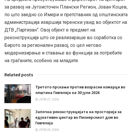
за развој на Југоисточен Плански Регион, Јован Коцев,
по што заедно со Имери и претставник од општинската
администрација извршија теренски увид во објектот на
ДТВ „Партизан“. Овој објект е предмет на
реконструкција што се реализираше во соработка со
Бирото за регионален развој, со цел негово
модернизирање и ставање во функција за потребите
на граѓаните, особено на младите.
Related posts
Третото прскање против возрасни комарци во
општина Гевгелија на 30 јули 2026
ЈУЛИ 27, 2026
Започна реконструкцијата на просторија за
едукативен центар во Пионерскиот дом во
Гевгелија
ЈУЛИ 24, 2026