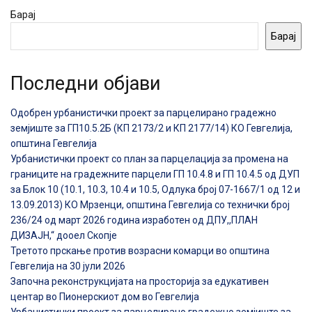
Барај
Барај
Последни објави
Одобрен урбанистички проект за парцелирано градежно
земјиште за ГП10.5.2Б (КП 2173/2 и КП 2177/14) КО Гевгелија,
општина Гевгелија
Урбанистички проект со план за парцелација за промена на
границите на градежните парцели ГП 10.4.8 и ГП 10.4.5 од ДУП
за Блок 10 (10.1, 10.3, 10.4 и 10.5, Одлука број 07-1667/1 од 12 и
13.09.2013) КО Мрзенци, општина Гевгелија со технички број
236/24 од март 2026 година изработен од ДПУ,,ПЛАН
ДИЗАЈН,“ дооел Скопје
Третото прскање против возрасни комарци во општина
Гевгелија на 30 јули 2026
Започна реконструкцијата на просторија за едукативен
центар во Пионерскиот дом во Гевгелија