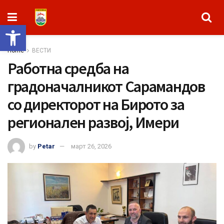
Open toolbar
Home
ВЕСТИ
Работна средба на
градоначалникот Сарамандов
со директорот на Бирото за
регионален развој, Имери
by
Petar
март 26, 2026