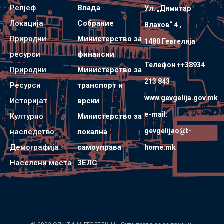
Релјеф
Влада
Ул. „Димитар
Локација
Собрание
Влахов“ 4 ,
Природни
Министерство за
1480 Гевгелијa
ресурси
финансии
Телефон ++38934
Природни
Министерство за
213 843
Ресурси
транспорт и
www.gevgelija.gov.mk
Историјат
врски
e-mail:
Културно
Министерство за
gevgelijao@t-
наследство
локална
Демографија
самоуправа
home.mk
Населени места
ЗЕЛС