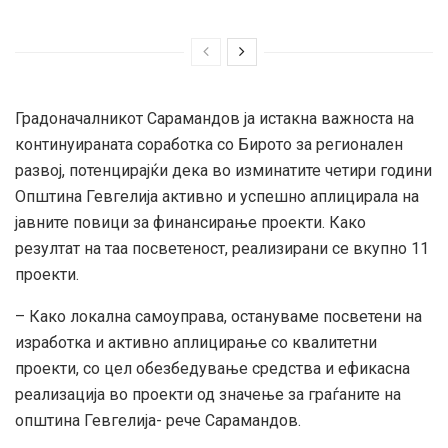
Градоначалникот Сарамандов ја истакна важноста на
континуираната соработка со Бирото за регионален
развој, потенцирајќи дека во изминатите четири години
Општина Гевгелија активно и успешно аплицирала на
јавните повици за финансирање проекти. Како
резултат на таа посветеност, реализирани се вкупно 11
проекти.
– Како локална самоуправа, остануваме посветени на
изработка и активно аплицирање со квалитетни
проекти, со цел обезбедување средства и ефикасна
реализација во проекти од значење за граѓаните на
општина Гевгелија- рече Сарамандов.