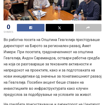
0
SHARES
Во работна посета на Општина Гевгелија престојуваше
директорот на Бирото за регионален развој, Амет
Имери. При посетата, градоначалникот на општина
Гевгелија, Андон Сарамандов, оствари работна средба
на која се разговараше за тековните активности и
напредокот на проектите, како и за подготовката на
нови иницијативи од значење за понатамошниот развој
на Гевгелија. Посебен акцент беше ставен на
инвестициите во инфраструктурата како клучен
предуслов за подобрување на условите за живот.
На средбата присуствуваше и директорот на Центарот