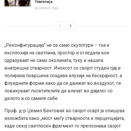
Гевгелија
ЈУЛИ 24, 2026
„Реконфигурација“ не се само скулптури – тоа е
експлозија на светлина, простор и огледала кои
одразуваат не само околината, туку и нашата
внатрешна стварност. Иноксот со својот студен сјај и
полирана површина создава илузија на бескрајност, а
флуидните форми како да се движат во воздухот, ги
повикуваат посетителите да влезат во дијалог со
делото и со самите себе.
Проф. д-р Џемил Бектовиќ во својот осврт ја опишува
изложбата како „мост меѓу стварноста и перцепцијата,
каде секој светлосен фрагмент го препознава својот