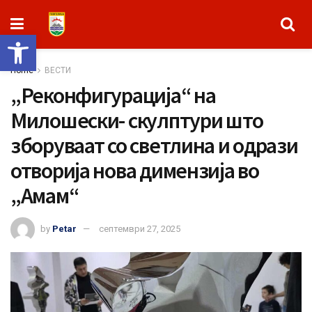
Open toolbar
Home
ВЕСТИ
„Реконфигурација“ на
Милошески- скулптури што
зборуваат со светлина и одрази
отворија нова димензија во
„Aмам“
by
Petar
септември 27, 2025