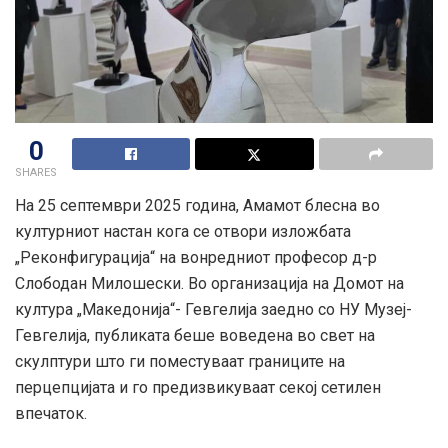
0
SHARES
На 25 септември 2025 година, Амамот блесна во
културниот настан кога се отвори изложбата
„Реконфигурација“ на вонредниот професор д-р
Слободан Милошески. Во организација на Домот на
култура „Македонија“- Гевгелија заедно со НУ Музеј-
Гевгелија, публиката беше воведена во свет на
скулптури што ги поместуваат границите на
перцепцијата и го предизвикуваат секој сетилен
впечаток.