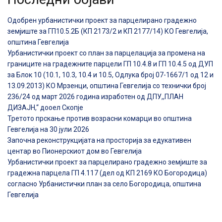
Одобрен урбанистички проект за парцелирано градежно
земјиште за ГП10.5.2Б (КП 2173/2 и КП 2177/14) КО Гевгелија,
општина Гевгелија
Урбанистички проект со план за парцелација за промена на
границите на градежните парцели ГП 10.4.8 и ГП 10.4.5 од ДУП
за Блок 10 (10.1, 10.3, 10.4 и 10.5, Одлука број 07-1667/1 од 12 и
13.09.2013) КО Мрзенци, општина Гевгелија со технички број
236/24 од март 2026 година изработен од ДПУ,,ПЛАН
ДИЗАЈН,“ дооел Скопје
Третото прскање против возрасни комарци во општина
Гевгелија на 30 јули 2026
Започна реконструкцијата на просторија за едукативен
центар во Пионерскиот дом во Гевгелија
Урбанистички проект за парцелирано градежно земјиште за
градежна парцела ГП 4.117 (дел од КП 2169 КО Богородица)
согласно Урбанистички план за село Богородица, општина
Гевгелија