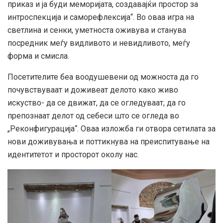
приказ и ја буди меморијата, создавајќи простор за
интроспекција и саморефлексија“. Во оваа игра на
светлина и сенки, уметноста оживува и станува
посредник меѓу видливото и невидливото, меѓу
форма и смисла.
Посетителите беа воодушевени од можноста да го
почувствуваат и доживеат делото како живо
искуство- да се движат, да се огледуваат, да го
препознаат делот од себеси што се огледа во
„Реконфигурација“. Оваа изложба ги отвора сетилата за
нови доживувања и поттикнува на преиспитување на
идентитетот и просторот околу нас.