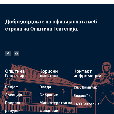
Добредојдовте на официјалната веб
страна на Општина Гевгелија.
Општина
Корисни
Контакт
Гевгелија
линкови
инфромации
Релјеф
Влада
Ул. „Димитар
Локација
Собрание
Влахов“ 4 ,
Природни
Министерство за
1480 Гевгелијa
ресурси
финансии