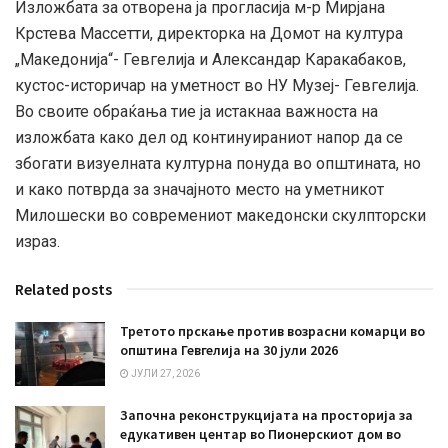
Изложбата за отворена ја прогласија м-р Мирјана
Крстева Массетти, директорка на Домот на култура
„Македонија“- Гевгелија и Александар Каракабаков,
кустос-историчар на уметност во НУ Музеј- Гевгелија.
Во своите обраќања тие ја истакнаа важноста на
изложбата како дел од континуираниот напор да се
збогати визуелната културна понуда во општината, но
и како потврда за значајното место на уметникот
Милошески во современиот македонски скулпторски
израз.
Related posts
Третото прскање против возрасни комарци во
општина Гевгелија на 30 јули 2026
ЈУЛИ 27, 2026
Започна реконструкцијата на просторија за
едукативен центар во Пионерскиот дом во