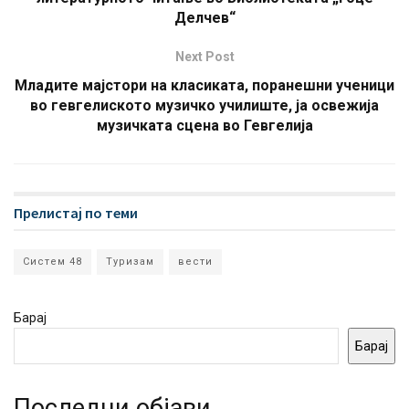
Делчев“
Next Post
Младите мајстори на класиката, поранешни ученици
во гевгелиското музичко училиште, ја освежија
музичката сцена во Гевгелија
Прелистај по теми
Систем 48
Туризам
вести
Барај
Барај
Последни објави